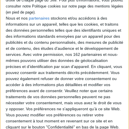
Au terme de ce voyage, jalonné de dessins réjouissants, vous ne porterez
plus le même regard sur ce seigneur des profondeurs.
À la rencontre d'une autre intelligence que la nôtre.
Nous et nos
partenaires
stockons et/ou accédons à des
informations sur un appareil, telles que les cookies, et traitons
Contenus Mollat en relation
des données personnelles telles que des identifiants uniques et
des informations standards envoyées par un appareil pour des
publicités et du contenu personnalisés, des mesures de publicité
Dossiers
et de contenu, des études d'audience et le développement de
services.
Avec votre permission, nos 162 partenaires et nous-
mêmes pouvons utiliser des données de géolocalisation
précises et d’identification par scan d'appareil. En cliquant, vous
pouvez consentir aux traitements décrits précédemment. Vous
pouvez également refuser de donner votre consentement ou
accéder à des informations plus détaillées et modifier vos
préférences avant de consentir.
Veuillez noter que certains
traitements de vos données personnelles peuvent ne pas
nécessiter votre consentement, mais vous avez le droit de vous
y opposer. Vos préférences ne s'appliqueront qu’à ce site Web.
Vous pouvez modifier vos préférences ou retirer votre
consentement à tout moment en revenant sur ce site et en
cliquant sur le bouton "Confidentialité" en bas de la page Web.