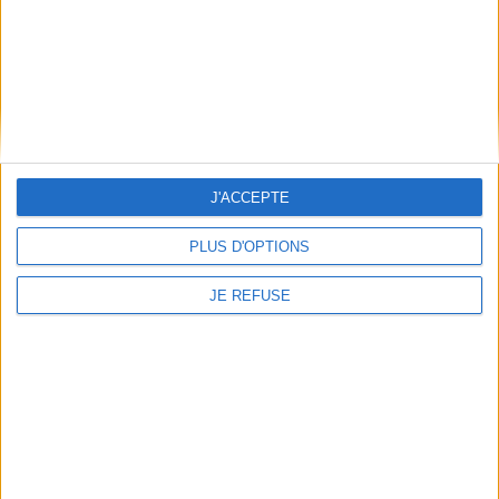
Découvrez nos Newsletters Mollat !
JE M'INSCRIS
Informations pratiques
Conditions d'utilisation du site
J'ACCEPTE
Qui sommes-nous
Mentions Légales
PLUS D'OPTIONS
Frais de port & Livraison
JE REFUSE
Conditions Générales de Vente
À votre service
Offres d'emploi
Offres Partenaires
À découvrir
FeniXX