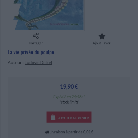
Ecologie - Environnement
Danse
Religions - Spiritualités
Bibliothèque de la Pléiade
Critique et histoire littéraire
Histoire de France
Biographies historiques
Classiques scolaires
Littérature ancienne et médiévale
Histoire - Généralités
Histoire des pays
Littérature de voyage
Audio - Livres lus
Histoire ancienne
Géographie
Littérature en version originale
Humour
Partager
Ajout Favori
CHARGEMENT...
Culture scientifique
La vie privée du poulpe
Auteur :
Ludovic Dickel
19,90 €
Expédié en 24/48h*
*stock limité
AJOUTER AU PANIER
Livraison à partir de 0,01 €