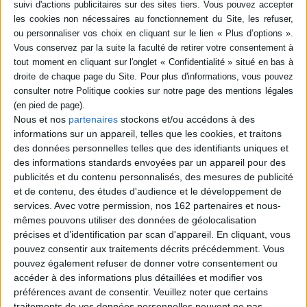
-5 %
Retrait en magasin avec la carte Mollat
en savoir plus
Résumé
Dans ce dernier volume, le diplomate américain décrit une période
trouble, marquée par la chute du roi Louis XVI à Varennes, les massacres
de septembre ainsi que l'instauration de la Terreur. Morris est nommé à
cette époque ministre plénipotentiaire des Etats-Unis en France. Il
Nous et nos
partenaires
stockons et/ou accédons à des
interrompt son journal lorsque l'idée d'une monarchie modérée est
informations sur un appareil, telles que les cookies, et traitons
définitivement enterrée avec l'exécution du roi. ©Electre 2026
des données personnelles telles que des identifiants uniques et
Fiche Technique
des informations standards envoyées par un appareil pour des
Paru le :
09/02/2022
publicités et du contenu personnalisés, des mesures de publicité
et de contenu, des études d'audience et le développement de
Thématique :
Révolution Française
services.
Avec votre permission, nos 162 partenaires et nous-
Auteur(s) :
Auteur :
Gouverneur Morris
mêmes pouvons utiliser des données de géolocalisation
Éditeur(s) :
Droz
précises et d’identification par scan d'appareil. En cliquant, vous
pouvez consentir aux traitements décrits précédemment. Vous
Collection(s) :
Bibliothèque des Lumières
pouvez également refuser de donner votre consentement ou
Contributeur(s) :
Traducteur : Gérard Hugues - Editeur scientifique (ou
accéder à des informations plus détaillées et modifier vos
intellectuel) : Gérard Hugues - Editeur scientifique (ou intellectuel) : Emilie
Mitran
préférences avant de consentir.
Veuillez noter que certains
traitements de vos données personnelles peuvent ne pas