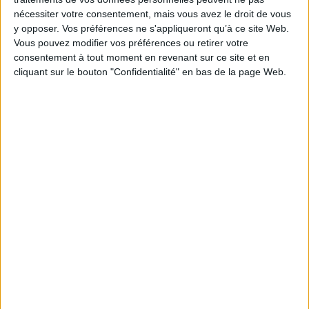
Série(s) :
Le journal de Gouverneur Morris pendant la Révolution française
nécessiter votre consentement, mais vous avez le droit de vous
ISBN :
978-2-600-06327-2
y opposer. Vos préférences ne s'appliqueront qu’à ce site Web.
Vous pouvez modifier vos préférences ou retirer votre
EAN13 :
9782600063272
consentement à tout moment en revenant sur ce site et en
cliquant sur le bouton "Confidentialité" en bas de la page Web.
Reliure :
Broché
Pages :
496
Poids: 800 g
Découvrez nos Newsletters Mollat !
JE M'INSCRIS
Informations pratiques
Conditions d'utilisation du site
Qui sommes-nous
Mentions Légales