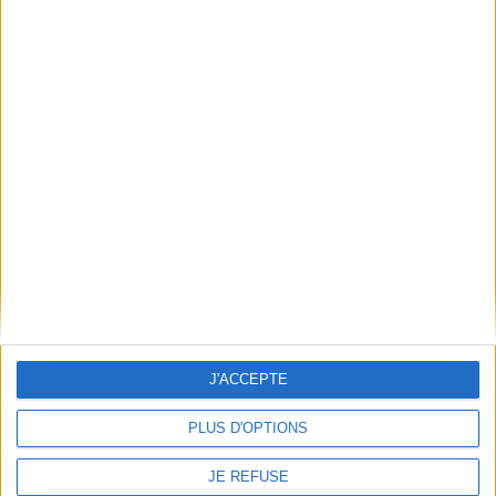
Frais de port & Livraison
Conditions Générales de Vente
À votre service
Offres d'emploi
Offres Partenaires
À découvrir
FeniXX
EDRLab
RetroNews
BnF : portail des métiers du livre
Cercle de la librairie
Les chèques cadeaux Mollat
J'ACCEPTE
Contact
Horaires
PLUS D'OPTIONS
Librairie Mollat
La librairie Mollat vous accueille
15 rue Vital-Carles
Du lundi au samedi de 10h à 20h et
JE REFUSE
33 080 Bordeaux Cedex
tous les dimanches de 14h à 19h