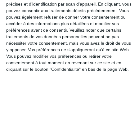
précises et d’identification par scan d'appareil. En cliquant, vous
variable selon les territoires. À partir d'enquêtes de terrain plurielles, ils
examinent également la façon dont se mobilisent des acteurs, au Nord et
pouvez consentir aux traitements décrits précédemment. Vous
au Sud, militants engagés ou citoyens discrets, pour tenter d'y faire face.
pouvez également refuser de donner votre consentement ou
L'ouvrage souligne l'impérieuse nécessité pour les sciences sociales de
accéder à des informations plus détaillées et modifier vos
renouveler leurs approches des questions écologiques et esquisse les
préférences avant de consentir.
Veuillez noter que certains
premiers jalons d'un paradigme de l'effondrement.
traitements de vos données personnelles peuvent ne pas
Fiche Technique
nécessiter votre consentement, mais vous avez le droit de vous
y opposer. Vos préférences ne s'appliqueront qu’à ce site Web.
Paru le :
31/03/2022
Vous pouvez modifier vos préférences ou retirer votre
Thématique :
Sociologie de la culture
consentement à tout moment en revenant sur ce site et en
Auteur(s) :
Non précisé.
cliquant sur le bouton "Confidentialité" en bas de la page Web.
Éditeur(s) :
Presses universitaires du Septentrion
Collection(s) :
Sciences sociales
Contributeur(s) :
Directeur de publication : Paul Cary - Directeur de
publication : Nadia Garnoussi - Directeur de publication : Yann Le Lann
Série(s) :
Non précisé.
ISBN :
978-2-7574-3645-5
EAN13 :
9782757436455