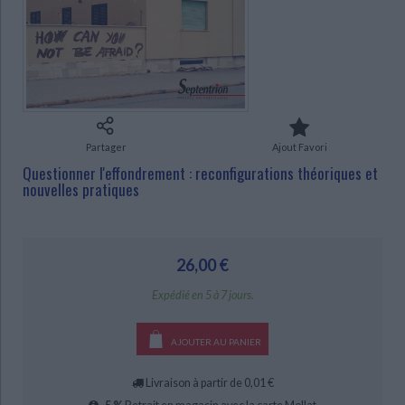
Ecologie - Environnement
Danse
Religions - Spiritualités
Bibliothèque de la Pléiade
Critique et histoire littéraire
Histoire de France
Biographies historiques
CHARGEMENT...
Classiques scolaires
Littérature ancienne et médiévale
Histoire - Généralités
Histoire des pays
Littérature de voyage
Audio - Livres lus
Histoire ancienne
Géographie
Littérature en version originale
Humour
Culture scientifique
Partager
Ajout Favori
Questionner l'effondrement : reconfigurations théoriques et
nouvelles pratiques
26,00 €
Expédié en 5 à 7 jours.
AJOUTER AU PANIER
Livraison à partir de 0,01 €