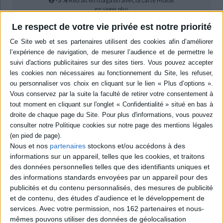
-5 %
Retrait en magasin avec la carte Mollat
en savoir plus
Le respect de votre vie privée est notre priorité
Résumé
A partir d'enquêtes de terrain, les contributeurs interrogent l'idée
d'effondrement, objet médiatique mis en lumière par la collapsologie. Ils
constatent notamment de nombreuses mobilisations pour l'éviter, allant à
l'encontre d'une approche fataliste. Ils soulignent la nécessité pour les
sciences sociales d'esquisser un paradigme de l'effondrement. ©Electre
2026
Quatrième de couverture
Questionner l'effondrement
Reconfigurations théoriques et nouvelles pratiques
Nous et nos
partenaires
stockons et/ou accédons à des
informations sur un appareil, telles que les cookies, et traitons
L'idée d'effondrement, médiatisée par la collapsologie comme destin
probable de nos sociétés face aux crises écologiques, fait l'objet de
des données personnelles telles que des identifiants uniques et
multiples critiques alors même que les illustrations récentes
des informations standards envoyées par un appareil pour des
d'effondrements en cours, de l'épidémie de Covid-19 aux mégafeux, ne
publicités et du contenu personnalisés, des mesures de publicité
cessent de se multiplier.
et de contenu, des études d'audience et le développement de
Devant ce paradoxe, les auteurs réunis ici prennent au sérieux l'hypothèse
services.
Avec votre permission, nos 162 partenaires et nous-
d'un coup d'arrêt majeur de nos dynamiques socio-économiques et
mêmes pouvons utiliser des données de géolocalisation
politiques, tout en montrant que le rythme des effondrements se révèle