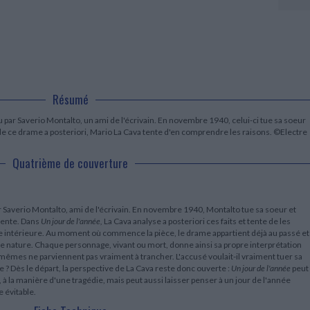
LITTÉRATURE DE VOYAGE
Dictionnaires Français
Histoire moderne
Relations et politiques
internationales
Dictionnaires Bilingues
Récits des voyageurs et des
Histoire contemporaine
explorateurs
Sécurité nationale - Défense
Langues universitaires -
BIOGRAPHIES HISTORIQUES
Dictionnaires et méthodes
ECOLOGIE - ENVIRONNEMENT
Biographies historiques
Méthodes Langues Grand public
Ecologie
Français langues étrangères
HISTOIRE - GÉNÉRALITÉS
Résumé
Historiographie
Etudes historiques
u par Saverio Montalto, un ami de l'écrivain. En novembre 1940, celui-ci tue sa soeur
Généalogie - Héraldique
 de ce drame a posteriori, Mario La Cava tente d'en comprendre les raisons. ©Electre
Franc-maçonnerie
Quatrième de couverture
ar Saverio Montalto, ami de l'écrivain. En novembre 1940, Montalto tue sa soeur et
olente. Dans
Un jour de l'année,
La Cava analyse a posteriori ces faits et tente de les
 intérieure. Au moment où commence la pièce, le drame appartient déjà au passé et
vraie nature. Chaque personnage, vivant ou mort, donne ainsi sa propre interprétation
-mêmes ne parviennent pas vraiment à trancher. L'accusé voulait-il vraiment tuer sa
 ? Dès le départ, la perspective de La Cava reste donc ouverte :
Un jour de l'année
peut
, à la manière d'une tragédie, mais peut aussi laisser penser à un jour de l'année
 évitable.