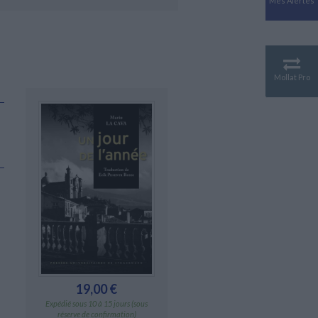
Mes Alertes
Antiquité
Mythologies
GÉOGRAPHIE
Géographie - Démographie -
Territoire
Mollat Pro
CULTURE SCIENTIFIQUE
Essais scientifique
Astronomie
19,00 €
Expédié sous 10 à 15 jours (sous
réserve de confirmation)