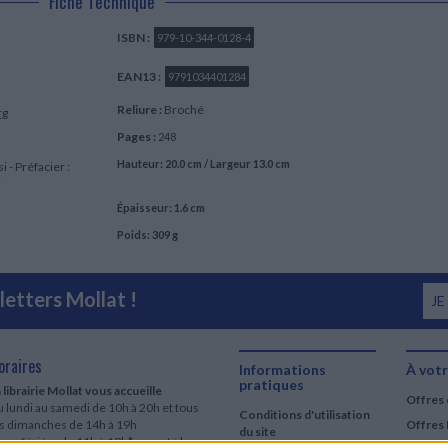
Fiche Technique
ISBN :
979-10-344-0128-4
EAN13 :
9791034401284
Reliure :
Broché
rg
Pages :
248
Hauteur: 20.0 cm / Largeur 13.0 cm
 - Préfacier :
i
Épaisseur: 1.6 cm
Poids: 309 g
etters Mollat !
JE
oraires
Informations
À votr
pratiques
 librairie Mollat vous accueille
Offres 
 lundi au samedi de 10h à 20h et tous
Conditions d'utilisation
es dimanches de 14h à 19h
Offres 
du site
urs fériés : de 11h à 19h* excepté le