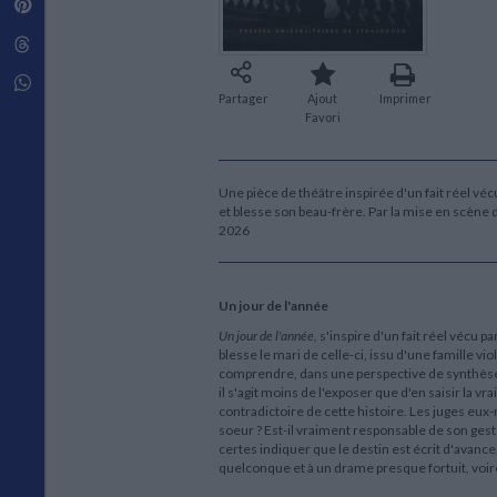
Pinterest
Techniques de construction
SCIENCE FICTION ET FANTASY
Vie familiale
Disciplines paramédicales
Matériaux de l’architecture
Littérature SF et Fantasy
Threads
Ouvrages Généraux
Urbanisme
SOCIOLOGIE
Sociologie générale
Whatsapp
Partager
Ajout
Imprimer
Travail social
Favori
Santé et société
ETHNOLOGIE
Anthropologie
Une pièce de théâtre inspirée d'un fait réel véc
et blesse son beau-frère. Par la mise en scène
Ethnologie par pays
2026
Un jour de l'année
Un jour de l'année,
s'inspire d'un fait réel vécu p
blesse le mari de celle-ci, issu d'une famille vi
comprendre, dans une perspective de synthèse
il s'agit moins de l'exposer que d'en saisir la 
contradictoire de cette histoire. Les juges eux
soeur ? Est-il vraiment responsable de son geste
certes indiquer que le destin est écrit d'avance
quelconque et à un drame presque fortuit, voire