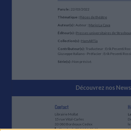
Paru le :
22/03/2022
Thématique :
Pièces de théâtre
Auteur(s) :
Auteur :
Mario La Cava
Éditeur(s) :
Presses universitaires de Strasbou
Collection(s) :
HamARTia
Contributeur(s) :
Traducteur : Erik Pesenti Rossi
Giuseppe Italiano - Préfacier : Erik Pesenti Ross
Série(s) :
Non précisé.
Découvrez nos Newsl
Contact
H
Librairie Mollat
La
15 rue Vital-Carles
Du
33 080 Bordeaux Cedex
l
Standard :
05 56 56 40 40
Jo