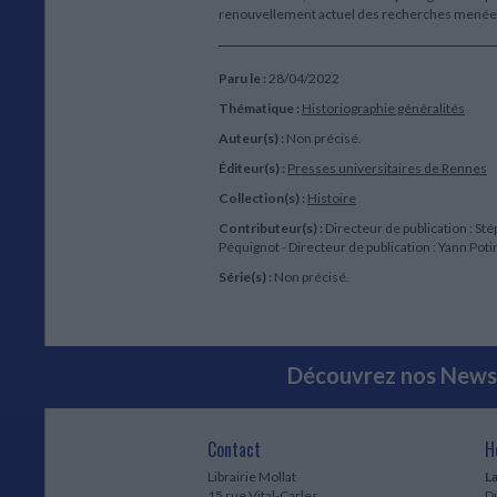
renouvellement actuel des recherches menées s
Paru le :
28/04/2022
Thématique :
Historiographie généralités
Auteur(s) :
Non précisé.
Éditeur(s) :
Presses universitaires de Rennes
Collection(s) :
Histoire
Contributeur(s) :
Directeur de publication : St
Péquignot - Directeur de publication : Yann Poti
Série(s) :
Non précisé.
Découvrez nos Newsl
Contact
H
Librairie Mollat
La
15 rue Vital-Carles
Du