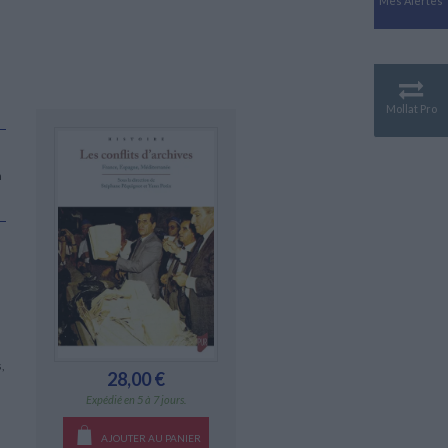
Mes Alertes
Antiquité
Mythologies
GÉOGRAPHIE
Géographie - Démographie -
Territoire
Mollat Pro
CULTURE SCIENTIFIQUE
Essais scientifique
n
Astronomie
s
,
28,00 €
Expédié en 5 à 7 jours.
AJOUTER AU PANIER