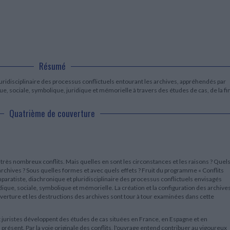
LITTÉRATURE DE VOYAGE
Dictionnaires Français
Histoire moderne
Relations et politiques
internationales
Dictionnaires Bilingues
Récits des voyageurs et des
Histoire contemporaine
explorateurs
Sécurité nationale - Défense
Langues universitaires -
BIOGRAPHIES HISTORIQUES
Dictionnaires et méthodes
ECOLOGIE - ENVIRONNEMENT
Biographies historiques
Méthodes Langues Grand public
Ecologie
Français langues étrangères
HISTOIRE - GÉNÉRALITÉS
Résumé
Historiographie
ridisciplinaire des processus conflictuels entourant les archives, appréhendés par
Etudes historiques
ue, sociale, symbolique, juridique et mémorielle à travers des études de cas, de la fi
Généalogie - Héraldique
Franc-maçonnerie
Quatrième de couverture
 très nombreux conflits. Mais quelles en sont les circonstances et les raisons ? Quel
rchives ? Sous quelles formes et avec quels effets ? Fruit du programme « Conflits
paratiste, diachronique et pluridisciplinaire des processus conflictuels envisagés
dique, sociale, symbolique et mémorielle. La création et la configuration des archives
ouverture et les destructions des archives sont tour à tour examinées dans cette
t juristes développent des études de cas situées en France, en Espagne et en
résent. Par la voie originale des conflits, l'ouvrage entend contribuer au vigoureux