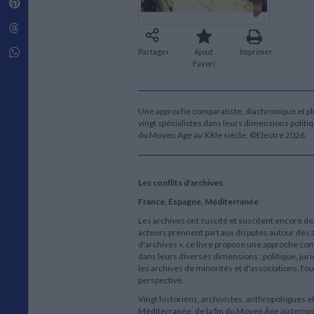
Pinterest
Techniques de construction
SCIENCE FICTION ET FANTASY
Vie familiale
Disciplines paramédicales
Matériaux de l’architecture
Littérature SF et Fantasy
Threads
Ouvrages Généraux
Urbanisme
SOCIOLOGIE
Sociologie générale
Whatsapp
Partager
Ajout
Imprimer
Favori
Travail social
Santé et société
ETHNOLOGIE
Une approche comparatiste, diachronique et plu
Anthropologie
vingt spécialistes dans leurs dimensions politiq
Ethnologie par pays
du Moyen Age au XXIe siècle. ©Electre 2026
Les conflits d'archives
France, Espagne, Méditerranée
Les archives ont suscité et suscitent encore de
acteurs prennent part aux disputes autour des a
d'archives », ce livre propose une approche com
dans leurs diverses dimensions : politique, juri
les archives de minorités et d'associations, l'
perspective.
Vingt historiens, archivistes, anthropologues e
Méditerranée, de la fin du Moyen Âge au temps p