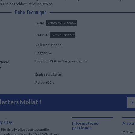
ur les archives et leur histoire.
Fiche Technique
ISBN :
978-2-7535-8299-6
EAN13 :
9782753582996
Reliure :
Broché
Pages :
341
Hauteur: 24.0 cm / Largeur 17.0 cm
éphane
n
Épaisseur: 2.6 cm
Poids: 602 g
etters Mollat !
JE
oraires
Informations
À votr
pratiques
 librairie Mollat vous accueille
Offres 
 lundi au samedi de 10h à 20h et tous