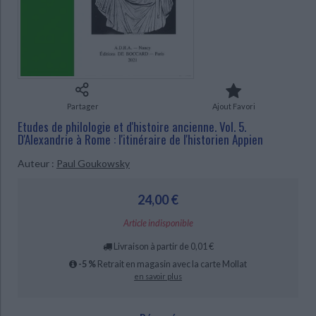
Ecologie - Environnement
Danse
Religions - Spiritualités
Bibliothèque de la Pléiade
Critique et histoire littéraire
Histoire de France
Biographies historiques
Classiques scolaires
Littérature ancienne et médiévale
CHARGEMENT...
Histoire - Généralités
Histoire des pays
Littérature de voyage
Audio - Livres lus
Histoire ancienne
Géographie
Littérature en version originale
Humour
Partager
Ajout Favori
Culture scientifique
Etudes de philologie et d'histoire ancienne. Vol. 5.
D'Alexandrie à Rome : l'itinéraire de l'historien Appien
Auteur :
Paul Goukowsky
24,00 €
Article indisponible
Livraison à partir de 0,01 €
-5 %
Retrait en magasin avec la carte Mollat
en savoir plus