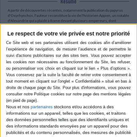
Résumé
A partir de découvertes récentes, notamment la publication du papyrus
d'Oxyrhynchos, l'auteur reconstitue la vie de l'historien Appien, un notable
d'Alexandrie qui a plaidé à Rome devant plusieurs empereurs, dont
Hadrien et Antonin le Pieux. Cet érudit serait un possible descendant du
grammairien Apion et il se serait marié à Eutychia, une noble de la région
Le respect de votre vie privée est notre priorité
de Carthage. ©Electre 2026
Quatrième de couverture
L'expression « monde gréco-romain », contestée par certains, correspond
néanmoins à une réalité, incarnée, entre autres, par l'historien Appien, un
notable d'Alexandrie, évidemment bilingue, qui préféra le barreau à la
sophistique et acquit assez de réputation pour plaider à Rome devant
plusieurs empereurs, dont Hadrien et Antonin le Pieux. Il se lia d'amitié
avec Cornelius Fronton et obtint sur le tard, par son entremise, la
procuratèle qu'il ambitionnait. Il n'était assurément pas le premier
Alexandrin à s'installer dans les bureaux du Palatin, mais sa trajectoire
nous est de mieux en mieux connue grâce à des documents nouveaux.
Nous et nos
partenaires
stockons et/ou accédons à des
Un papyrus d'Oxyrhynchos, publié depuis peu, éclaire d'un jour
entièrement nouveau le « grammairien » Apion, qui fut aussi un poète
informations sur un appareil, telles que les cookies, et traitons
admiré, honoré en Grèce et en Italie, fort éloigné de la caricature dessinée
des données personnelles telles que des identifiants uniques et
par Flavius Josèphe. Les Alexandrins firent de lui l'un des leurs et l'on peut
des informations standards envoyées par un appareil pour des
penser qu'Appien compte parmi ses descendants. C'est le point de départ
publicités et du contenu personnalisés, des mesures de publicité
de ce livre.