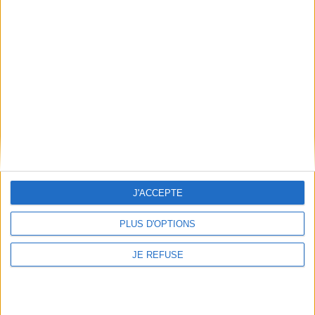
Informations pratiques
Conditions d'utilisation du site
Qui sommes-nous
Mentions Légales
Frais de port & Livraison
Conditions Générales de Vente
À votre service
Offres d'emploi
J'ACCEPTE
Offres Partenaires
À découvrir
PLUS D'OPTIONS
FeniXX
JE REFUSE
EDRLab
RetroNews
BnF : portail des métiers du livre
Cercle de la librairie