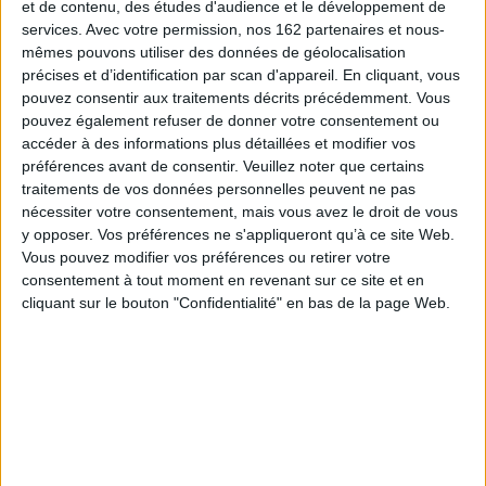
et de contenu, des études d'audience et le développement de
La découverte à Rome du sarcophage d'un Appien qui ne saurait être que
services.
Avec votre permission, nos 162 partenaires et nous-
l'historien ouvre d'autres horizons. Son épouse, la « noble Eutychia », était
probablement la fille d'un grammairien natif de Sicca, près de Carthage, ami
mêmes pouvons utiliser des données de géolocalisation
de Cornelius Fronton, lui-même originaire de Cirta. On comprend mieux
précises et d’identification par scan d'appareil. En cliquant, vous
dès lors comment Appien fut introduit dans le cercle de Fronton, et aussi
pouvez consentir aux traitements décrits précédemment. Vous
pourquoi l'histoire des guerres puniques fut le premier sujet qu'il aborda.
pouvez également refuser de donner votre consentement ou
Comme le grammairien de Sicca semble avoir composé lui aussi une
accéder à des informations plus détaillées et modifier vos
histoire des provinces de l'Empire, peut-être à la demande d'Hadrien,
l'entreprise d'Appien paraît moins isolée qu'on ne le pensait.
préférences avant de consentir.
Veuillez noter que certains
traitements de vos données personnelles peuvent ne pas
Alexandrie et Rome étaient l'une et l'autre les capitales de la Terre et du
Monde, promises à l'éternité. Hadrien en était persuadé et c'est sans
nécessiter votre consentement, mais vous avez le droit de vous
doute la raison pour laquelle il désigna Appien pour exercer la prêtrise
y opposer. Vos préférences ne s'appliqueront qu’à ce site Web.
d'une Vénus astrale en qui s'incarnait la Fortune de Rome.
Vous pouvez modifier vos préférences ou retirer votre
Cette biographie de l'Alexandrin n'est donc pas seulement l'histoire d'un
consentement à tout moment en revenant sur ce site et en
provincial de l'époque antonine parfaitement intégré dans le système
cliquant sur le bouton "Confidentialité" en bas de la page Web.
impérial. C'est aussi celle d'une époque, marquée entre autres par les
dégâts du fanatisme juif et par l'évolution du paganisme, qu'Hadrien
engagea dans des voies nouvelles.
Fiche Technique
Paru le :
17/01/2022
Thématique :
Egypte Ancienne
Auteur(s) :
Auteur :
Paul Goukowsky