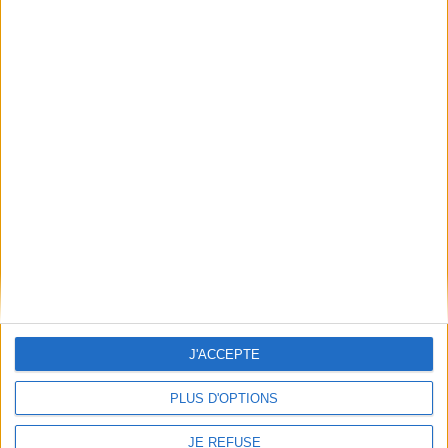
Mentions Légales
Frais de port & Livraison
Conditions Générales de Vente
À votre service
Offres d'emploi
Offres Partenaires
À découvrir
FeniXX
EDRLab
RetroNews
BnF : portail des métiers du livre
Cercle de la librairie
J'ACCEPTE
Les chèques cadeaux Mollat
Contact
Horaires
PLUS D'OPTIONS
Librairie Mollat
La librairie Mollat vous accueille
15 rue Vital-Carles
Du lundi au samedi de 10h à 20h et
JE REFUSE