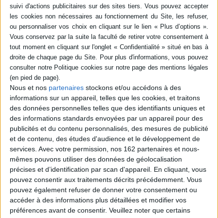
Archibald, un jeune détective au service du BEM (Bureau Enquête
Monster). Il évolue dans un monde fantastique où s'affrontent loups-
garous, serpents géants, mages noirs, zombies, entre autres. Il est
secondé par Monk, son chien borgne, froussard et bavard. ©Electre 2026
Quatrième de couverture
Le surnaturel a son détective ! Il s'appelle :
Archibald
Frissons et humour garantis...
...Trouillards s'abstenir
Nous et nos
partenaires
stockons et/ou accédons à des
informations sur un appareil, telles que les cookies, et traitons
Fiche Technique
des données personnelles telles que des identifiants uniques et
Paru le :
01/06/2022
des informations standards envoyées par un appareil pour des
Thématique :
BD générale Tout public
Aventure - Récit BD Jeunesse à
publicités et du contenu personnalisés, des mesures de publicité
partir de 6 ans
et de contenu, des études d'audience et le développement de
services.
Avec votre permission, nos 162 partenaires et nous-
Auteur(s) :
Auteur :
Hyun-Min Kim
mêmes pouvons utiliser des données de géolocalisation
Éditeur(s) :
Sarbacane
précises et d’identification par scan d'appareil. En cliquant, vous
Collection(s) :
Les petits sarbac'
pouvez consentir aux traitements décrits précédemment. Vous
Contributeur(s) :
Traducteur : Melissa David
pouvez également refuser de donner votre consentement ou
accéder à des informations plus détaillées et modifier vos
Série(s) :
Archibald : intégrale
préférences avant de consentir.
Veuillez noter que certains
ISBN :
978-2-37731-993-0