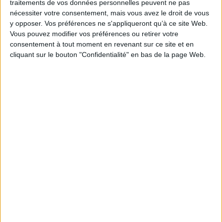
traitements de vos données personnelles peuvent ne pas
nécessiter votre consentement, mais vous avez le droit de vous
EAN13 :
9782377319930
y opposer. Vos préférences ne s'appliqueront qu’à ce site Web.
Vous pouvez modifier vos préférences ou retirer votre
Reliure :
Broché
consentement à tout moment en revenant sur ce site et en
Pages :
122
cliquant sur le bouton "Confidentialité" en bas de la page Web.
Hauteur: 22.0 cm / Largeur 16.0 cm
Épaisseur: 1.1 cm
Poids: 302 g
Découvrez nos Newsletters Mollat !
JE M'INSCRIS
Informations pratiques
Conditions d'utilisation du site
Qui sommes-nous