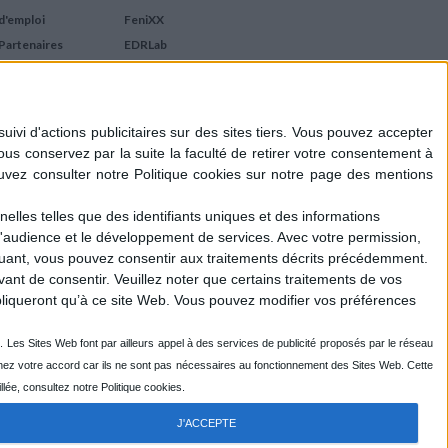
d'emploi
FeniXX
Partenaires
EDRLab
RetroNews
BnF : portail des métiers
du livre
Cercle de la librairie
Les chèques cadeaux
Mollat
elles telles que des identifiants uniques et des informations
d'audience et le développement de services.
Avec votre permission,
iquant, vous pouvez consentir aux traitements décrits précédemment.
ant de consentir.
Veuillez noter que certains traitements de vos
liqueront qu’à ce site Web. Vous pouvez modifier vos préférences
J'ACCEPTE