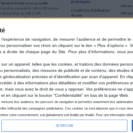
pratiques
 librairie Mollat vous accueille
Offres 
 lundi au samedi de 10h à 20h et tous
Conditions d'utilisation
es dimanches de 14h à 19h
Offres 
du site
urs fériés : de 11h à 19h* excepté le
Qui sommes-nous
r mai, le 25 décembre et le 1er janvier
Si le jour férié est un dimanche, de 14h
té
Mentions Légales
 19h
Frais de port & Livraison
 clic et collecte est ouvert
Conditions Générales
 lundi au samedi de 9h30 à 20h et tous
de Vente
es dimanches de 14h à 19h
ur fériés : tous les jours fériés de 11h à
9h* excepté le 1er mai, le 25 décembre
ur un appareil, telles que les cookies, et traitons des données personn
 le 1er janvier
nu personnalisés, des mesures de publicité et de contenu, des études 
Si le jour férié est un dimanche de 14h à
éolocalisation précises et d’identification par scan d'appareil. En cl
9h
der à des informations plus détaillées et modifier vos préférences av
ir le détail des horaires & accès
 mais vous avez le droit de vous y opposer. Vos préférences ne s'app
et en cliquant sur le bouton "Confidentialité" en bas de la page Web.
JE REFUSE