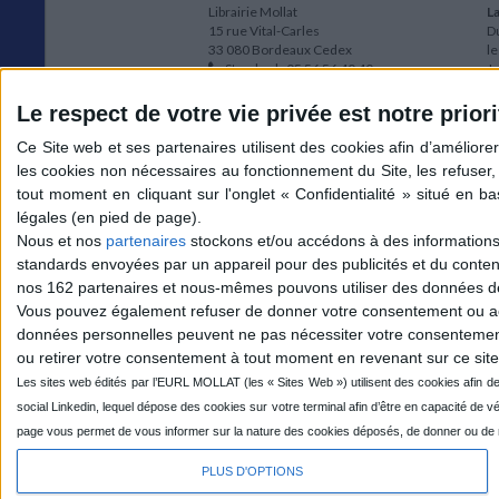
Librairie Mollat
La
15 rue Vital-Carles
Du
33 080 Bordeaux Cedex
l
Standard :
05 56 56 40 40
Jo
Service client mollat.com :
05 56 56 40
1e
83
* 
Le respect de votre vie privée est notre priori
Contactez-nous
à
Le
du
l
Jo
1
Nous et nos
partenaires
stockons et/ou accédons à des informations s
et
standards envoyées par un appareil pour des publicités et du conte
* 
nos 162 partenaires et nous-mêmes pouvons utiliser des données de g
1
Vous pouvez également refuser de donner votre consentement ou accé
Vo
données personnelles peuvent ne pas nécessiter votre consentement,
ou retirer votre consentement à tout moment en revenant sur ce site 
Mollat sur les réseaux
PLUS D'OPTIONS