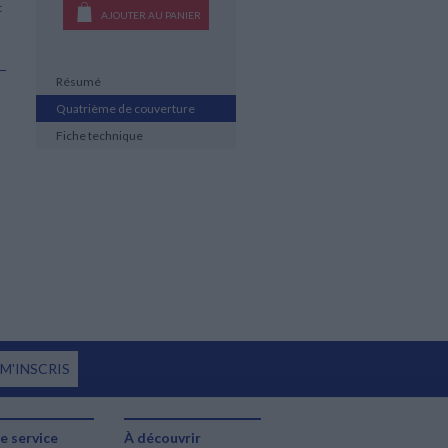
t
AJOUTER AU PANIER
Résumé
Quatrième de couverture
Fiche technique
 M'INSCRIS
e service
À découvrir