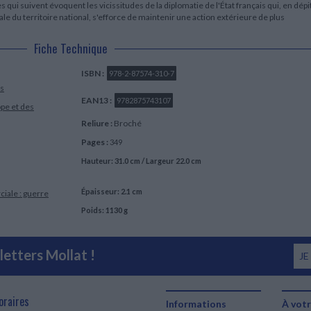
qui suivent évoquent les vicissitudes de la diplomatie de l'État français qui, en dépi
otale du territoire national, s'efforce de maintenir une action extérieure de plus
Fiche Technique
ISBN :
978-2-87574-310-7
es
EAN13 :
9782875743107
ope et des
Reliure :
Broché
Pages :
349
Hauteur: 31.0 cm / Largeur 22.0 cm
Épaisseur: 2.1 cm
iale : guerre
Poids: 1130 g
etters Mollat !
JE
oraires
Informations
À votr