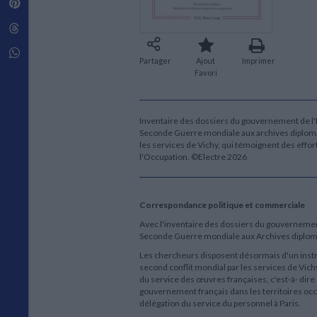
Pinterest
Techniques de construction
SCIENCE FICTION ET FANTASY
Vie familiale
Disciplines paramédicales
Matériaux de l’architecture
Littérature SF et Fantasy
Threads
Ouvrages Généraux
Urbanisme
SOCIOLOGIE
Sociologie générale
Whatsapp
Partager
Ajout
Imprimer
Travail social
Favori
Santé et société
ETHNOLOGIE
Anthropologie
Inventaire des dossiers du gouvernement de l'E
Seconde Guerre mondiale aux archives diplomat
Ethnologie par pays
les services de Vichy, qui témoignent des effort
l'Occupation. ©Electre 2026
Correspondance politique et commerciale
Avec l'inventaire des dossiers du gouvernement
Seconde Guerre mondiale aux Archives diplomati
Les chercheurs disposent désormais d'un instr
second conflit mondial par les services de Vich
du service des œuvres françaises, c'est-à- dire
gouvernement français dans les territoires occu
délégation du service du personnel à Paris.