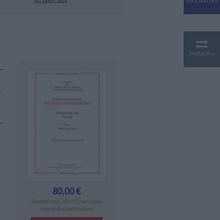
Mes Alertes
Antiquité
Mythologies
GÉOGRAPHIE
Géographie - Démographie -
Territoire
Mollat Pro
CULTURE SCIENTIFIQUE
Essais scientifique
Astronomie
r
80,00 €
Expédié sous 10 à 15 jours (sous
réserve de confirmation)