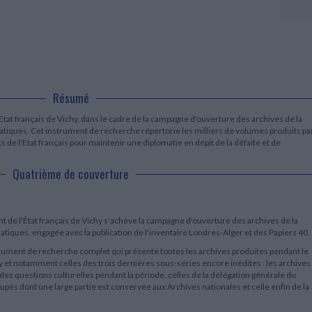
LITTÉRATURE DE VOYAGE
Dictionnaires Français
Histoire moderne
Relations et politiques
internationales
Dictionnaires Bilingues
Récits des voyageurs et des
Histoire contemporaine
explorateurs
Sécurité nationale - Défense
Langues universitaires -
BIOGRAPHIES HISTORIQUES
Dictionnaires et méthodes
ECOLOGIE - ENVIRONNEMENT
Biographies historiques
Méthodes Langues Grand public
Ecologie
Français langues étrangères
HISTOIRE - GÉNÉRALITÉS
Résumé
Historiographie
Etudes historiques
tat français de Vichy, dans le cadre de la campagne d'ouverture des archives de la
Généalogie - Héraldique
iques. Cet instrument de recherche répertorie les milliers de volumes produits pa
Franc-maçonnerie
s de l'Etat français pour maintenir une diplomatie en dépit de la défaite et de
Quatrième de couverture
 de l'État français de Vichy s'achève la campagne d'ouverture des archives de la
ques, engagée avec la publication de l'inventaire Londres-Alger et des Papiers 40.
ument de recherche complet qui présente toutes les archives produites pendant le
y et notamment celles des trois dernières sous-séries encore inédites : les archives
 des questions culturelles pendant la période, celles de la délégation générale du
pés dont une large partie est conservée aux Archives nationales et celle enfin de la