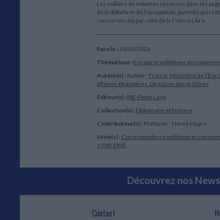
Les milliers de volumes recensés dans les pages 
de la défaite et de l'occupation, partielle puis t
concurrencée par celle de la France Libre.
Paru le :
30/03/2022
Thématique :
Europe et politiques européenn
Auteur(s) :
Auteur :
France. Ministère de l’Eur
affaires étrangères. Direction des archives
Éditeur(s) :
PIE-Peter Lang
Collection(s) :
Diplomatie et histoire
Contributeur(s) :
Préfacier : Hervé Magro
Série(s) :
Correspondance politique et commerc
1939-1945
Découvrez nos Newsl
Contact
H