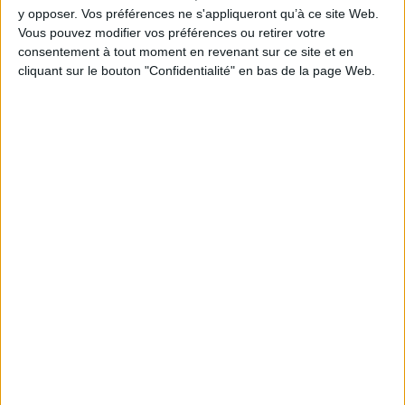
y opposer. Vos préférences ne s'appliqueront qu’à ce site Web.
Hauteur: 19.0 cm / Largeur 15.0 cm
Vous pouvez modifier vos préférences ou retirer votre
consentement à tout moment en revenant sur ce site et en
Épaisseur: 0.9 cm
cliquant sur le bouton "Confidentialité" en bas de la page Web.
Poids: 164 g
Découvrez nos Newsletters Mollat !
JE M'INSCRIS
Informations pratiques
Conditions d'utilisation du site
Qui sommes-nous
Mentions Légales
Frais de port & Livraison
Conditions Générales de Vente
À votre service