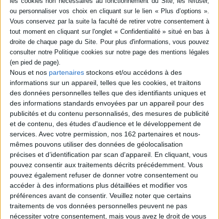
Résumé
C'est la panique au Musée Picasso, depuis que l'une des toiles du célèbre
peinte a été dérobée. Nino, qui avait visité le musée la veille, a remarqué,
parmi les toiles du maître, des indices qui pourraient le mettre sur la piste
du voleur. Avec une police de caractères adaptée aux lecteurs dyslexiques.
©Electre 2026
Fiche Technique
Nous et nos
partenaires
stockons et/ou accédons à des
informations sur un appareil, telles que les cookies, et traitons
Paru le :
25/08/2022
des données personnelles telles que des identifiants uniques et
Thématique :
Premières lectures 8 à 9 ans
des informations standards envoyées par un appareil pour des
Auteur(s) :
Auteur :
Claudine Aubrun
publicités et du contenu personnalisés, des mesures de publicité
et de contenu, des études d'audience et le développement de
Éditeur(s) :
Syros
services.
Avec votre permission, nos 162 partenaires et nous-
Collection(s) :
Dyscool
Les Mini Syros
mêmes pouvons utiliser des données de géolocalisation
Série(s) :
Les enquêtes de Nino
précises et d’identification par scan d'appareil. En cliquant, vous
pouvez consentir aux traitements décrits précédemment. Vous
ISBN :
978-2-7485-3100-8
pouvez également refuser de donner votre consentement ou
accéder à des informations plus détaillées et modifier vos
EAN13 :
9782748531008
préférences avant de consentir.
Veuillez noter que certains
Reliure :
Broché
traitements de vos données personnelles peuvent ne pas
nécessiter votre consentement, mais vous avez le droit de vous
Pages :
96