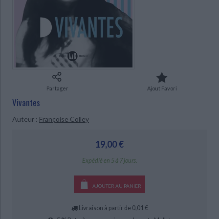
Ecologie - Environnement
Danse
Religions - Spiritualités
Bibliothèque de la Pléiade
Critique et histoire littéraire
Histoire de France
Biographies historiques
Classiques scolaires
Littérature ancienne et médiévale
Histoire - Généralités
Histoire des pays
Littérature de voyage
Audio - Livres lus
CHARGEMENT...
Histoire ancienne
Géographie
Littérature en version originale
Humour
Culture scientifique
Partager
Ajout Favori
Vivantes
Auteur :
Françoise Colley
19,00 €
Expédié en 5 à 7 jours.
AJOUTER AU PANIER
Livraison à partir de 0,01 €