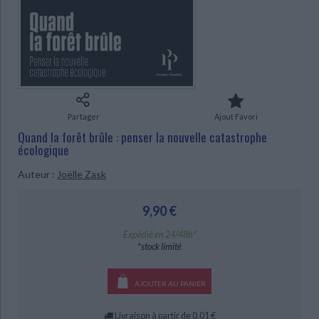
Ecologie - Environnement
Danse
Religions - Spiritualités
Bibliothèque de la Pléiade
Critique et histoire littéraire
Histoire de France
Biographies historiques
Classiques scolaires
Littérature ancienne et médiévale
Histoire - Généralités
Histoire des pays
Littérature de voyage
Audio - Livres lus
Histoire ancienne
Géographie
Littérature en version originale
Humour
CHARGEMENT...
Culture scientifique
Partager
Ajout Favori
Quand la forêt brûle : penser la nouvelle catastrophe
écologique
Auteur :
Joëlle Zask
9,90 €
Expédié en 24/48h*
*stock limité
AJOUTER AU PANIER
Livraison à partir de 0,01 €