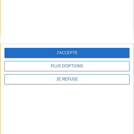
Découvrez nos Newsletters Mollat !
JE M'INSCRIS
Informations pratiques
Conditions d'utilisation du site
J'ACCEPTE
Qui sommes-nous
Mentions Légales
PLUS D'OPTIONS
Frais de port & Livraison
JE REFUSE
Conditions Générales de Vente
À votre service
Offres d'emploi
Offres Partenaires
À découvrir
FeniXX