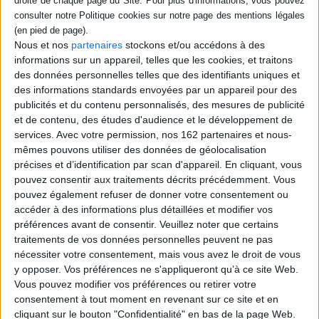
idéalisée, à laquelle il ne faudrait pas toucher.
Quand la forêt brille
, véritable enquête philosophique, dessine les contours
de ce nouveau fléau et nous aide à repenser nos relations avec la nature,
Nous et nos
partenaires
stockons et/ou accédons à des
qui n'est jamais que le résultat des soins que nous lui prodiguons.
informations sur un appareil, telles que les cookies, et traitons
des données personnelles telles que des identifiants uniques et
des informations standards envoyées par un appareil pour des
Contenus Mollat en relation
publicités et du contenu personnalisés, des mesures de publicité
et de contenu, des études d'audience et le développement de
Dossiers
services.
Avec votre permission, nos 162 partenaires et nous-
mêmes pouvons utiliser des données de géolocalisation
précises et d’identification par scan d'appareil. En cliquant, vous
pouvez consentir aux traitements décrits précédemment. Vous
pouvez également refuser de donner votre consentement ou
accéder à des informations plus détaillées et modifier vos
préférences avant de consentir.
Veuillez noter que certains
traitements de vos données personnelles peuvent ne pas
nécessiter votre consentement, mais vous avez le droit de vous
y opposer. Vos préférences ne s'appliqueront qu’à ce site Web.
Vous pouvez modifier vos préférences ou retirer votre
consentement à tout moment en revenant sur ce site et en
cliquant sur le bouton "Confidentialité" en bas de la page Web.