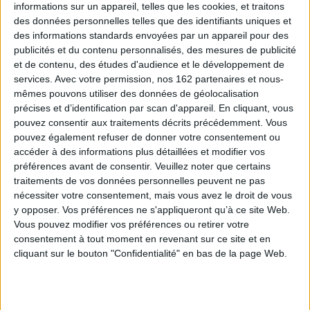
informations sur un appareil, telles que les cookies, et traitons
des données personnelles telles que des identifiants uniques et
Sélections de livres
des informations standards envoyées par un appareil pour des
publicités et du contenu personnalisés, des mesures de publicité
Jeunesse
Vacances
roman jeunesse
et de contenu, des études d'audience et le développement de
Cet été, je lis !
services.
Avec votre permission, nos 162 partenaires et nous-
mêmes pouvons utiliser des données de géolocalisation
Notre sélection de livres à emmener dans vos valises !
précises et d’identification par scan d'appareil. En cliquant, vous
pouvez consentir aux traitements décrits précédemment. Vous
pouvez également refuser de donner votre consentement ou
accéder à des informations plus détaillées et modifier vos
préférences avant de consentir.
Veuillez noter que certains
traitements de vos données personnelles peuvent ne pas
nécessiter votre consentement, mais vous avez le droit de vous
y opposer. Vos préférences ne s'appliqueront qu’à ce site Web.
Vous pouvez modifier vos préférences ou retirer votre
consentement à tout moment en revenant sur ce site et en
cliquant sur le bouton "Confidentialité" en bas de la page Web.
Le journal de Gurty.
lat :
Elisabeth, princesse à
La q
Vol. 1. Vacances en
T2
Versailles. Vol. 1. Le
1. D
Provence
secret de l'automate
sidy
Aut
Auteur :
Bertrand Santini
Auteur :
Annie Jay