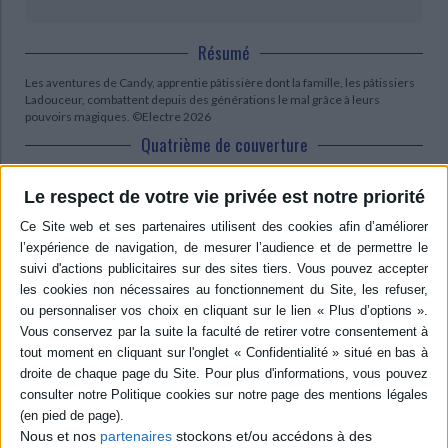
Résumé
Les aventures de Candy, apprentie pâtissière dont la famille, les pâtissiers
Ladouceur, combattent depuis des générations le mal grâce à leurs
pouvoirs magiques. ©Electre 2026
Quatrième de couverture
Aux douceurs enchantées
Le respect de votre vie privée est notre priorité
- Il est temps de te révéler le secret de notre famille. Elle n'est pas
ordinaire... depuis des générations, les pâtissiers Ladouceur combattent le
mal grâce à leurs pouvoirs magiques.
- N'importe quoi, mamie !
Tu es une pâtissière, pas une magicienne.
- Je suis les deux à la fois, mon petit sucre d'orge : je suis une pâtissienne !
Grimoire secret, lapin de vérité et don extraordinaire : le premier livre des
aventures de Candy, apprentie pâtissienne.
Contenus Mollat en relation
Nous et nos
partenaires
stockons et/ou accédons à des