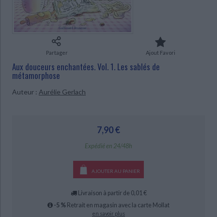
Ecologie - Environnement
Danse
Religions - Spiritualités
Bibliothèque de la Pléiade
Critique et histoire littéraire
Histoire de France
Biographies historiques
Classiques scolaires
Littérature ancienne et médiévale
Histoire - Généralités
Histoire des pays
Littérature de voyage
Audio - Livres lus
Partager
Ajout Favori
CHARGEMENT...
Histoire ancienne
Géographie
Littérature en version originale
Humour
Aux douceurs enchantées. Vol. 1. Les sablés de
métamorphose
Culture scientifique
Auteur :
Aurélie Gerlach
7,90 €
Expédié en 24/48h
AJOUTER AU PANIER
Livraison à partir de 0,01 €
-5 %
Retrait en magasin avec la carte Mollat
en savoir plus