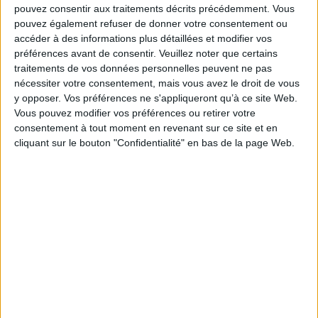
meilleurs pour affirmer sa vision du monde : « C'est à partir des petits faits,
pouvez consentir aux traitements décrits précédemment. Vous
des événements politiques qu'on crée la mode, pas en raccourcissant ou
pouvez également refuser de donner votre consentement ou
en allongeant les jupes », aimait-elle à professer. Par-delà l'allusion à son
accéder à des informations plus détaillées et modifier vos
éternelle rivale Coco Chanel, ce manifeste lui apportera le succès dans
préférences avant de consentir.
Veuillez noter que certains
une aventure absolue à laquelle elle mettra elle-même un terme en 1954.
traitements de vos données personnelles peuvent ne pas
Fiche Technique
nécessiter votre consentement, mais vous avez le droit de vous
Paru le :
14/09/2022
y opposer. Vos préférences ne s'appliqueront qu’à ce site Web.
Vous pouvez modifier vos préférences ou retirer votre
Thématique :
Ecrits sur la mode
Monographies de couturiers
consentement à tout moment en revenant sur ce site et en
Auteur(s) :
Auteur :
Elisabeth de Feydeau
cliquant sur le bouton "Confidentialité" en bas de la page Web.
Éditeur(s) :
Flammarion
Collection(s) :
Non précisé.
Série(s) :
Non précisé.
ISBN :
978-2-08-024669-1
EAN13 :
9782080246691
Reliure :
Broché
Pages :
381
Hauteur: 22.0 cm / Largeur 15.0 cm