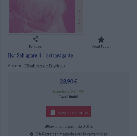
Ecologie - Environnement
Danse
Religions - Spiritualités
Bibliothèque de la Pléiade
Critique et histoire littéraire
CHARGEMENT...
Histoire de France
Biographies historiques
Classiques scolaires
Littérature ancienne et médiévale
Histoire - Généralités
Histoire des pays
Littérature de voyage
Audio - Livres lus
Histoire ancienne
Géographie
Littérature en version originale
Humour
Partager
Ajout Favori
Culture scientifique
Elsa Schiaparelli : l'extravagante
Auteur :
Elisabeth de Feydeau
23,90 €
Expédié en 24/48h*
*stock limité
AJOUTER AU PANIER
Livraison à partir de 0,01 €
-5 %
Retrait en magasin avec la carte Mollat