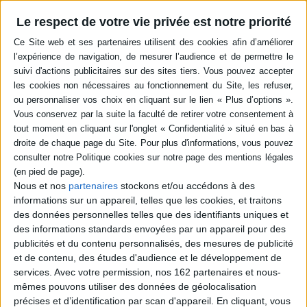
en savoir plus
Le respect de votre vie privée est notre priorité
Résumé
Une biographie d'E. Schiaparelli retraçant son parcours dans la mode et
évoquant ses relations avec les artistes d'avant-garde dans les années
1920, son style proche de l'excentricité et le très grand succès de sa
maison de couture jusqu'à sa fermeture en 1939. ©Electre 2026
Quatrième de couverture
Comment a-t-on pu si longtemps oublier l'oeuvre d'Eisa Schiaparelli ? Elle
qui, tour à tour, a inventé la couture spectacle, la démesure, qui a
reformulé les normes de l'élégance, celles de la beauté...
Nous et nos
partenaires
stockons et/ou accédons à des
Issue de l'aristocratie, descendante des Médicis, la « jolie laide », comme
informations sur un appareil, telles que les cookies, et traitons
l'histoire s'en souviendra, a grandi dans un palais romain auprès d'une
mère mal aimante. Originale sans nul doute, la petite fille qui se faisait
des données personnelles telles que des identifiants uniques et
pousser des fleurs dans les oreilles se trouvera à son aise dans le milieu
des informations standards envoyées par un appareil pour des
des artistes qu'elle fréquente plus tard, à New York d'abord, puis à Paris.
publicités et du contenu personnalisés, des mesures de publicité
C'est une autre famille en effet, celle de l'avant-garde artistique, qui
et de contenu, des études d'audience et le développement de
l'encourage à exprimer sa créativité à la pointe de la modernité. Car, en
services.
Avec votre permission, nos 162 partenaires et nous-
1935, le chic excentrique est à la mode et les collaborateurs d'Eisa
Schiaparelli se nomment Dali, Elsa Triolet, Giacometti, Cocteau...
mêmes pouvons utiliser des données de géolocalisation
précises et d’identification par scan d'appareil. En cliquant, vous
Inspirée par le surréalisme ou la photographie, la créatrice s'entoure des