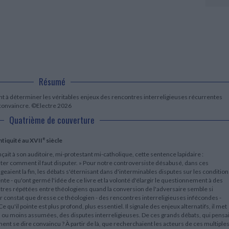
LITTÉRATURE DE VOYAGE
Dictionnaires Français
Histoire moderne
Relations et politiques
internationales
Dictionnaires Bilingues
Récits des voyageurs et des
Histoire contemporaine
explorateurs
Sécurité nationale - Défense
Langues universitaires -
BIOGRAPHIES HISTORIQUES
Dictionnaires et méthodes
ECOLOGIE - ENVIRONNEMENT
Biographies historiques
Méthodes Langues Grand public
Ecologie
Français langues étrangères
HISTOIRE - GÉNÉRALITÉS
Historiographie
Résumé
Etudes historiques
Généalogie - Héraldique
nt à déterminer les véritables enjeux des rencontres interreligieuses récurrentes
Franc-maçonnerie
 convaincre. ©Electre 2026
Quatrième de couverture
e
ntiquité au XVII
siècle
nçait à son auditoire, mi-protestant mi-catholique, cette sentence lapidaire :
uter comment il faut disputer. » Pour notre controversiste désabusé, dans ces
ient la fin, les débats s'éternisant dans d'interminables disputes sur les condition
nte - qu'ont germé l'idée de ce livre et la volonté d'élargir le questionnement à des
tres répétées entre théologiens quand la conversion de l'adversaire semble si
er constat que dresse ce théologien - des rencontres interreligieuses infécondes -
 qu'il pointe est plus profond, plus essentiel. Il signale des enjeux alternatifs, il met
s ou moins assumées, des disputes interreligieuses. De ces grands débats, qui pensai
ent se dire convaincu ? À partir de là, que recherchaient les acteurs de ces multiple