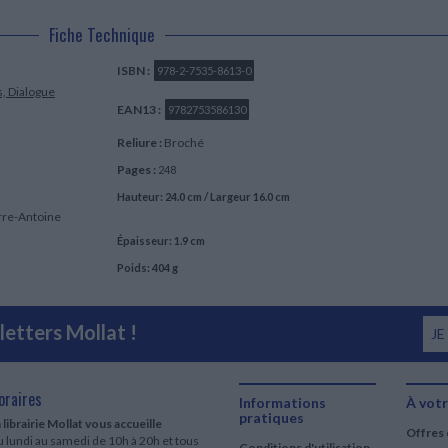
Fiche Technique
ISBN :
978-2-7535-8613-0
s, Dialogue
EAN13 :
9782753586130
Reliure :
Broché
Pages :
248
Hauteur: 24.0 cm / Largeur 16.0 cm
erre-Antoine
Épaisseur: 1.9 cm
Poids: 404 g
etters Mollat !
JE
oraires
Informations
À votr
pratiques
 librairie Mollat vous accueille
Offres 
 lundi au samedi de 10h à 20h et tous
Conditions d'utilisation