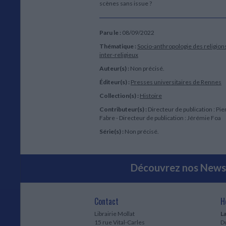
scènes sans issue ?
Paru le :
08/09/2022
Thématique :
Socio-anthropologie des religion
inter-religieux
Auteur(s) :
Non précisé.
Éditeur(s) :
Presses universitaires de Rennes
Collection(s) :
Histoire
Contributeur(s) :
Directeur de publication : Pi
Fabre - Directeur de publication : Jérémie Foa
Série(s) :
Non précisé.
Découvrez nos Newsl
Contact
H
Librairie Mollat
La
15 rue Vital-Carles
Du