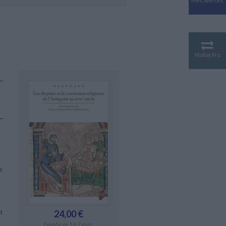
Mes Alertes
Antiquité
Mythologies
GÉOGRAPHIE
Géographie - Démographie -
Territoire
Mollat Pro
CULTURE SCIENTIFIQUE
Essais scientifique
Astronomie
s
t
24,00 €
s
Expédié en 5 à 7 jours.