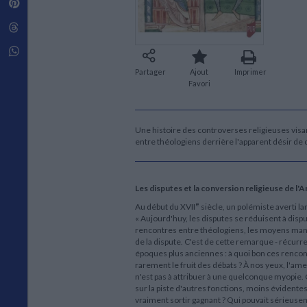
Pinterest
Techniques de construction
SCIENCE FICTION ET FANTASY
Vie familiale
Disciplines paramédicales
Matériaux de l’architecture
Littérature SF et Fantasy
Threads
Ouvrages Généraux
Urbanisme
SOCIOLOGIE
Sociologie générale
Whatsapp
Travail social
Partager
Ajout
Imprimer
Santé et société
Favori
ETHNOLOGIE
Anthropologie
Une histoire des controverses religieuses visa
Ethnologie par pays
entre théologiens derrière l'apparent désir de
Les disputes et la conversion religieuse de l'A
e
Au début du XVII
siècle, un polémiste averti la
« Aujourd'huy, les disputes se réduisent à disp
rencontres entre théologiens, les moyens mangea
de la dispute. C'est de cette remarque - récurre
époques plus anciennes : à quoi bon ces rencon
rarement le fruit des débats ? À nos yeux, l'am
n'est pas à attribuer à une quelconque myopie. Ce
sur la piste d'autres fonctions, moins évidente
vraiment sortir gagnant ? Qui pouvait sérieusem