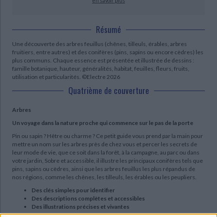
en savoir plus
Résumé
Une découverte des arbres feuillus (chênes, tilleuls, érables, arbres
fruitiers, entre autres) et des conifères (pins, sapins ou encore cèdres) les
plus communs. Chaque essence est présentée et illustrée de dessins :
famille botanique, hauteur, généralités, habitat, feuilles, fleurs, fruits,
utilisation et particularités. ©Electre 2026
Quatrième de couverture
Arbres
Un voyage dans la nature proche qui commence sur le pas de la porte
Pin ou sapin ? Hêtre ou charme ? Ce petit guide vous prend par la main pour
mettre un nom sur les arbres près de chez vous et percer les secrets de
leur mode de vie, que ce soit dans la forêt, à la campagne, au parc ou dans
votre jardin, Sobre et accessible, il illustre les principaux conifères tels que
pins, sapins ou cèdres, ainsi que les arbres feuillus les plus répandus de
nos régions, comme les chênes, les tilleuls, les érables ou les peupliers.
Des clés simples pour identifier
Des descriptions complètes et accessibles
Des illustrations précises et vivantes