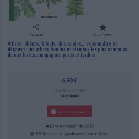
Ecologie - Environnement
Danse
Religions - Spiritualités
Bibliothèque de la Pléiade
Critique et histoire littéraire
Histoire de France
Biographies historiques
Classiques scolaires
Littérature ancienne et médiévale
Histoire - Généralités
Histoire des pays
Littérature de voyage
Audio - Livres lus
Partager
Ajout Favori
Histoire ancienne
Géographie
Littérature en version originale
Humour
Arbres : chênes, tilleuls, pins, sapins... : reconnaître et
découvrir les arbres feuillus et résineux les plus communs
Culture scientifique
de nos forêts, campagnes, parcs et jardins
CHARGEMENT...
6,90 €
Expédié en 24/48h*
*stock limité
AJOUTER AU PANIER
Livraison à partir de 0,01 €
-5 %
Retrait en magasin avec la carte Mollat