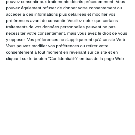
Les arbres à l'honneur
pouvez consentir aux traitements décrits précédemment. Vous
pouvez également refuser de donner votre consentement ou
En 2012, l'Assemblée générale des Nations Unies a proclamé le 23
mars journée internationale des forêts. A cette occasion, découvrez
accéder à des informations plus détaillées et modifier vos
notre sélection.
préférences avant de consentir.
Veuillez noter que certains
traitements de vos données personnelles peuvent ne pas
EN SAVOIR PLUS
nécessiter votre consentement, mais vous avez le droit de vous
y opposer. Vos préférences ne s'appliqueront qu’à ce site Web.
Les comprendre ...
Afficher détail
Vous pouvez modifier vos préférences ou retirer votre
consentement à tout moment en revenant sur ce site et en
Pour les plus jeunes ...
Afficher détail
cliquant sur le bouton "Confidentialité" en bas de la page Web.
Les admirer ...
Afficher détail
Les reconnaître ...
Afficher détail
Les arbres, c'est pas
Dossiers
mini-
La vie des arbres
sorcier : guide illustré
ode
L'h
pour connaître et
Le
Auteur :
Francis Hallé
aimer les arbres
Aute
r
Éditeur :
Bayard
wis
gey
Etr
Auteur :
Victor Coutard
Billy et les minuscules
Tobie Lolness. Vol. 1.
l'é