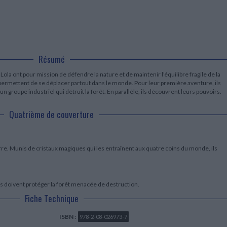
LITTÉRATURE DE VOYAGE
Dictionnaires Français
Histoire moderne
Relations et politiques
internationales
Dictionnaires Bilingues
Récits des voyageurs et des
Histoire contemporaine
explorateurs
Sécurité nationale - Défense
Langues universitaires -
BIOGRAPHIES HISTORIQUES
Dictionnaires et méthodes
ECOLOGIE - ENVIRONNEMENT
Biographies historiques
Méthodes Langues Grand public
Ecologie
Français langues étrangères
Résumé
HISTOIRE - GÉNÉRALITÉS
Historiographie
ola ont pour mission de défendre la nature et de maintenir l'équilibre fragile de la
Etudes historiques
 permettent de se déplacer partout dans le monde. Pour leur première aventure, ils
 groupe industriel qui détruit la forêt. En parallèle, ils découvrent leurs pouvoirs.
Généalogie - Héraldique
Franc-maçonnerie
Quatrième de couverture
erre. Munis de cristaux magiques qui les entraînent aux quatre coins du monde, ils
is doivent protéger la forêt menacée de destruction.
Fiche Technique
ISBN :
978-2-08-026973-7