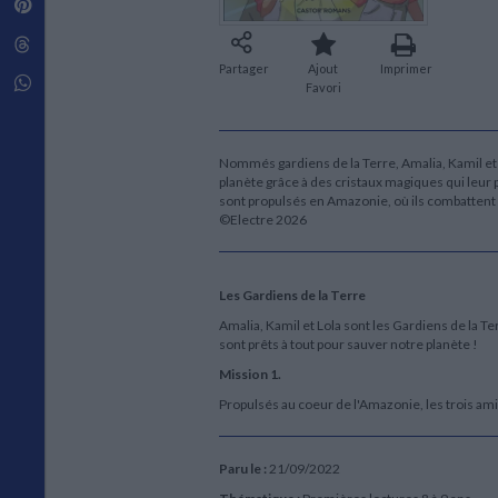
Pinterest
Techniques de construction
SCIENCE FICTION ET FANTASY
Vie familiale
Disciplines paramédicales
Matériaux de l’architecture
Littérature SF et Fantasy
Threads
Ouvrages Généraux
Urbanisme
SOCIOLOGIE
Partager
Ajout
Imprimer
Sociologie générale
Whatsapp
Favori
Travail social
Santé et société
Nommés gardiens de la Terre, Amalia, Kamil et L
ETHNOLOGIE
planète grâce à des cristaux magiques qui leur
Anthropologie
sont propulsés en Amazonie, où ils combattent un
Ethnologie par pays
©Electre 2026
Les Gardiens de la Terre
Amalia, Kamil et Lola sont les Gardiens de la T
sont prêts à tout pour sauver notre planète !
Mission 1.
Propulsés au coeur de l'Amazonie, les trois am
Paru le :
21/09/2022