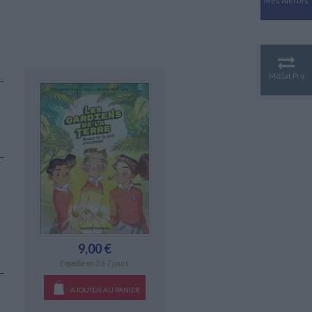
Mes Alertes
Antiquité
Mythologies
GÉOGRAPHIE
Géographie - Démographie -
Territoire
Mollat Pro
CULTURE SCIENTIFIQUE
Essais scientifique
Astronomie
9,00 €
Expédié en 5 à 7 jours.
AJOUTER AU PANIER