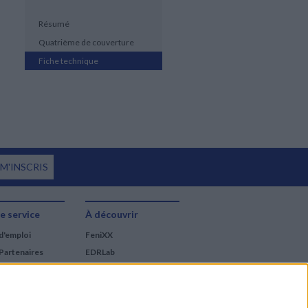
Résumé
Quatrième de couverture
Fiche technique
 M'INSCRIS
e service
À découvrir
d'emploi
FeniXX
Partenaires
EDRLab
RetroNews
BnF : portail des métiers
du livre