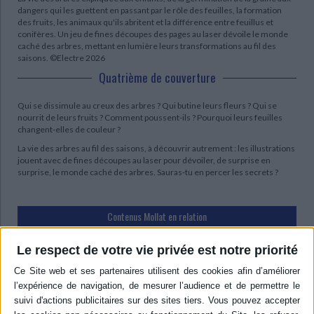
dangers qui les guettent en passant par le rôle des feuilles, la formation
des fruits, les animaux qu'ils abritent et la différence entre feuillus et
conifères. Un jeu de fines découpes des pages au laser dévoile le monde
caché des arbres, mettant en lumière leurs transformations au fil des
saisons. ©Electre 2026
Quatrième de couverture
Qui se dissimule au creux des arbres ? Qui butine leurs fleurs ? Qui se
nourrit de leurs fruits ? Comment poussent-ils ? Pourquoi leurs feuilles
changent-elles de couleur ?
La vie des arbres au fil des saisons, à découvrir autrement : les illustrations
jouent avec de fines découpes au laser pour dévoiler, de surprise en
surprise, le monde caché des arbres. Sauras-tu en percer les secrets ?
Contenus Mollat en relation
Le respect de votre vie privée est notre priorité
Sélections de livres
Jeunesse
Automne
Album
Les feuilles tombent, voilà l'automne