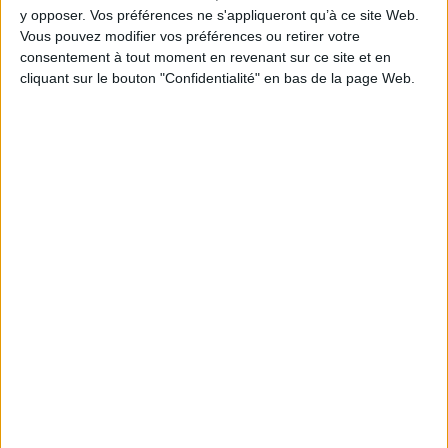
y opposer. Vos préférences ne s'appliqueront qu’à ce site Web.
Dossiers
Vous pouvez modifier vos préférences ou retirer votre
consentement à tout moment en revenant sur ce site et en
cliquant sur le bouton "Confidentialité" en bas de la page Web.
Loisirs - Bien-être
Jardins - Nature
Nature
Les arbres à l'honneur
En 2012, l'Assemblée générale des Nations Unies a proclamé le 23
mars journée internationale des forêts. A cette occasion, découvrez
notre sélection.