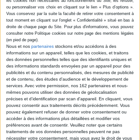
Retrouvez une sélection de titres sur l'automne, à lire entre deux
chocolats chauds sous la couette.
Nous et nos
partenaires
stockons et/ou accédons à des
informations sur un appareil, telles que les cookies, et traitons
des données personnelles telles que des identifiants uniques et
des informations standards envoyées par un appareil pour des
bres
publicités et du contenu personnalisés, des mesures de publicité
raco
lle
La fête d'automne de
Le livre de l'automne
et de contenu, des études d'audience et le développement de
la famille Souris
Auteur :
Rotraut Susanne
services.
Avec votre permission, nos 162 partenaires et nous-
Éd
Auteur :
Kazuo Iwamura
Berner
mêmes pouvons utiliser des données de géolocalisation
Éditeur :
Ecole des loisirs
Éditeur :
Joie de lire
précises et d’identification par scan d'appareil. En cliquant, vous
6,00 €
19,50 €
pouvez consentir aux traitements décrits précédemment. Vous
pouvez également refuser de donner votre consentement ou
accéder à des informations plus détaillées et modifier vos
préférences avant de consentir.
Veuillez noter que certains
traitements de vos données personnelles peuvent ne pas
nécessiter votre consentement, mais vous avez le droit de vous