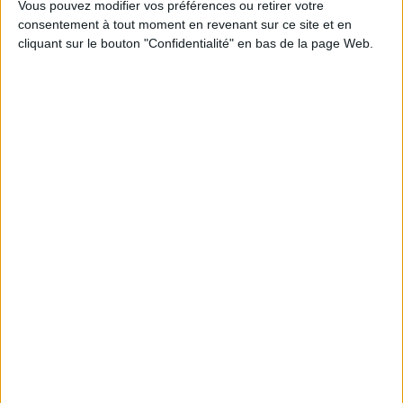
Vous pouvez modifier vos préférences ou retirer votre
consentement à tout moment en revenant sur ce site et en
cliquant sur le bouton "Confidentialité" en bas de la page Web.
Découvrez nos Newsletters Mollat !
JE M'INSCRIS
Informations pratiques
Conditions d'utilisation du site
Qui sommes-nous
Mentions Légales
Frais de port & Livraison
Conditions Générales de Vente
À votre service
Offres d'emploi
Offres Partenaires
À découvrir