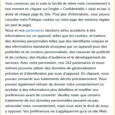
Fiche Technique
Paru le :
24/11/2011
Thématique :
Equipements culturels
Auteur(s) :
Auteur :
Jean-Paul Curnier
Nous et nos
partenaires
stockons et/ou accédons à des
Éditeur(s) :
Al Dante
informations sur un appareil, telles que les cookies, et traitons
Collection(s) :
Non précisé.
des données personnelles telles que des identifiants uniques et
des informations standards envoyées par un appareil pour des
Contributeur(s) :
Photographe : Lisa Ricciotti
publicités et du contenu personnalisés, des mesures de publicité
Série(s) :
Non précisé.
et de contenu, des études d'audience et le développement de
ISBN :
978-2-84761-842-6
services.
Avec votre permission, nos 162 partenaires et nous-
mêmes pouvons utiliser des données de géolocalisation
EAN13 :
9782847618426
précises et d’identification par scan d'appareil. En cliquant, vous
pouvez consentir aux traitements décrits précédemment. Vous
Reliure :
Broché
pouvez également refuser de donner votre consentement ou
Pages :
64
accéder à des informations plus détaillées et modifier vos
Hauteur: 16.0 cm / Largeur 24.0 cm
préférences avant de consentir.
Veuillez noter que certains
traitements de vos données personnelles peuvent ne pas
nécessiter votre consentement, mais vous avez le droit de vous
Épaisseur: 0.5 cm
y opposer. Vos préférences ne s'appliqueront qu’à ce site Web.
Poids: 208 g