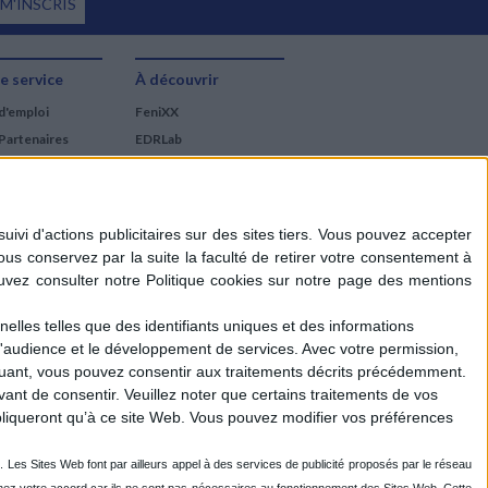
 M'INSCRIS
e service
À découvrir
d'emploi
FeniXX
Partenaires
EDRLab
RetroNews
BnF : portail des métiers
du livre
Cercle de la librairie
Les chèques cadeaux
Mollat
elles telles que des identifiants uniques et des informations
d'audience et le développement de services.
Avec votre permission,
iquant, vous pouvez consentir aux traitements décrits précédemment.
ant de consentir.
Veuillez noter que certains traitements de vos
liqueront qu’à ce site Web. Vous pouvez modifier vos préférences