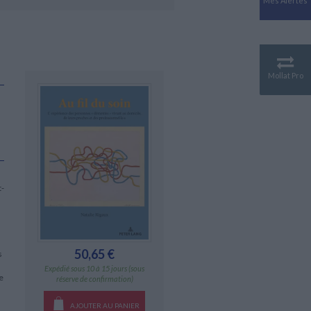
Mes Alertes
Antiquité
Mythologies
GÉOGRAPHIE
Géographie - Démographie -
Territoire
Mollat Pro
CULTURE SCIENTIFIQUE
Essais scientifique
Astronomie
t-
50,65 €
s
Expédié sous 10 à 15 jours (sous
e
réserve de confirmation)
AJOUTER AU PANIER