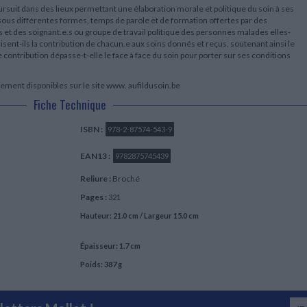
oursuit dans des lieux permettant une élaboration morale et politique du soin à ses
 sous différentes formes, temps de parole et de formation offertes par des
 et des soignant.e.s ou groupe de travail politique des personnes malades elles-
nt-ils la contribution de chacun.e aux soins donnés et reçus, soutenant ainsi le
ontribution dépasse-t-elle le face à face du soin pour porter sur ses conditions
tement disponibles sur le site www. aufildusoin.be
Fiche Technique
ISBN :
978-2-87574-543-9
EAN13 :
9782875745439
Reliure :
Broché
Pages :
321
Hauteur: 21.0 cm / Largeur 15.0 cm
Épaisseur: 1.7 cm
Poids: 387 g