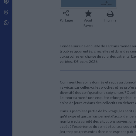
Pinterest
Techniques de construction
SCIENCE FICTION ET FANTASY
Vie familiale
Disciplines paramédicales
Matériaux de l’architecture
Littérature SF et Fantasy
Threads
Ouvrages Généraux
Urbanisme
SOCIOLOGIE
Partager
Ajout
Imprimer
Sociologie générale
Whatsapp
Favori
Travail social
Santé et société
ETHNOLOGIE
Fondée sur une enquête de sept ans menée aup
troubles apparentés, chez elles et dans des cen
Anthropologie
aux proches en charge du suivi des patients. L'
Ethnologie par pays
variées. ©Electre 2026
Comment les soins donnés et reçus au domicil
ils vécus par celles-ci, les proches et les prof
diversité des configurations soignantes ? Quelle
l'auteure a mené une enquête ethnographique 
soins de jours et dans des collectifs en dehors 
Dans la première partie de l'ouvrage, les récits is
qu'il exige et qui parfois permet d'accorder p
nombre et la variété des situations suivies, une
accès à l'expérience du soin de tou.te.s ses prot
jeu, trop peu présentes dans nos espaces public