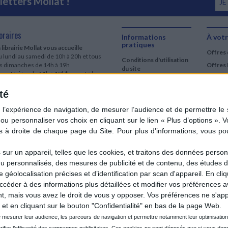
etters Mollat !
JE
oraires
Informations
À votr
pratiques
 librairie Mollat vous accueille
Offres 
 lundi au samedi de 10h à 20h et tous
Conditions d'utilisation
es dimanches de 14h à 19h
Offres 
du site
urs fériés : de 11h à 19h* excepté le
Qui sommes-nous
r mai, le 25 décembre et le 1er janvier
Si le jour férié est un dimanche, de 14h
té
Mentions Légales
 19h
Frais de port & Livraison
 clic et collecte est ouvert
Conditions Générales
 lundi au samedi de 9h30 à 20h et tous
de Vente
es dimanches de 14h à 19h
ur fériés : tous les jours fériés de 11h à
9h* excepté le 1er mai, le 25 décembre
ur un appareil, telles que les cookies, et traitons des données personn
 le 1er janvier
nu personnalisés, des mesures de publicité et de contenu, des études 
Si le jour férié est un dimanche de 14h à
éolocalisation précises et d’identification par scan d'appareil. En cl
9h
der à des informations plus détaillées et modifier vos préférences av
ir le détail des horaires & accès
 mais vous avez le droit de vous y opposer. Vos préférences ne s'app
et en cliquant sur le bouton "Confidentialité" en bas de la page Web.