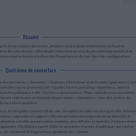
LITTÉRATURE DE VOYAGE
Dictionnaires Français
Histoire moderne
Relations et politiques
internationales
Dictionnaires Bilingues
Récits des voyageurs et des
Histoire contemporaine
explorateurs
Sécurité nationale - Défense
Langues universitaires -
BIOGRAPHIES HISTORIQUES
Dictionnaires et méthodes
ECOLOGIE - ENVIRONNEMENT
Biographies historiques
Méthodes Langues Grand public
Ecologie
Français langues étrangères
HISTOIRE - GÉNÉRALITÉS
Résumé
Historiographie
rès de personnes démentes, atteintes de la maladie d'Alzheimer et d'autres
Etudes historiques
tres de soins de jour, cette étude s'intéresse au vécu du personnel paramédical et
Généalogie - Héraldique
auteure met en lumière la diversité d'expériences du soin dans des configurations
Franc-maçonnerie
Quatrième de couverture
e des personnes « démentes » (malades d'Alzheimer et de troubles apparentés) son
essionnelles qui en prennent soin ? Quelles formes prend leur expérience, selon la
 portée politique a-t-elle ? Qu'est-ce qui la favorise ? Pour répondre à ces questions,
durant sept années au domicile de personnes « démentes », dans des centres de
du face à face quotidien.
sus de l'enquête suivent le fil du soin, la fragilité de celles et ceux qu'il relie, le temp
ersonnes soignantes et soignées. Par une présence de longue durée au domicile, le
 attention sensible aux personnes malades, plus difficiles à rejoindre, l'auteure donn
agonistes. Elle élabore à partir d'elle les questions morales et politiques qui sont en
s, en s'inspirant de l'approche pragmatiste de J. Dewey.