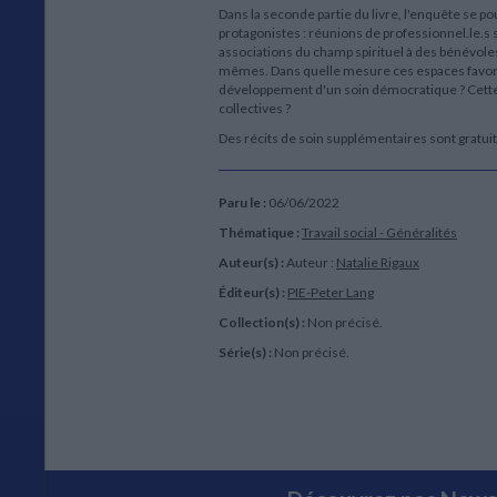
Dans la seconde partie du livre, l'enquête se p
protagonistes : réunions de professionnel.le.s
associations du champ spirituel à des bénévoles
mêmes. Dans quelle mesure ces espaces favorise
développement d'un soin démocratique ? Cette c
collectives ?
Des récits de soin supplémentaires sont gratui
Paru le :
06/06/2022
Thématique :
Travail social - Généralités
Auteur(s) :
Auteur :
Natalie Rigaux
Éditeur(s) :
PIE-Peter Lang
Collection(s) :
Non précisé.
Série(s) :
Non précisé.