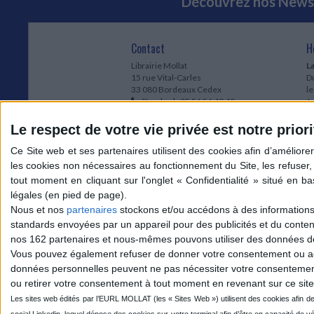
Découvrez nos Newsl
Contact
H
Librairie Mollat
La
15 rue Vital-Carles
Du
33 080 Bordeaux Cedex
l
Standard :
05 56 56 40 40
Jo
Service client mollat.com :
05 56 56 40
1e
83
* 
Le respect de votre vie privée est notre priori
Contactez-nous
à
Le
du
l
Jo
1
Nous et nos
partenaires
stockons et/ou accédons à des informations s
et
standards envoyées par un appareil pour des publicités et du conte
* 
nos 162 partenaires et nous-mêmes pouvons utiliser des données de g
1
Vous pouvez également refuser de donner votre consentement ou accé
Vo
données personnelles peuvent ne pas nécessiter votre consentement,
ou retirer votre consentement à tout moment en revenant sur ce site 
Mollat sur les réseaux