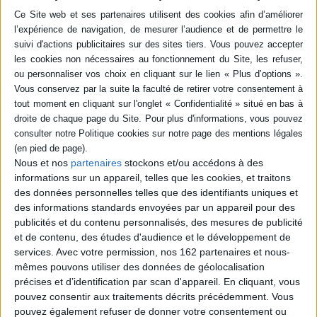
Résumé
L'étude des signes gravés sur les pierres du cloître de la cathédrale de
Tolède en Espagne dévoile l'organisation et les conditions de travail des
tailleurs de pierre des XIVe et XVe siècles. ©Electre 2026
Quatrième de couverture
Bibliothêque de la Casa de Velázquez
La catedral de Toledo vivió un periodo de gran actividad con la elevación del
claustro y las edificaciones que lo rodeaban. Esta investigación propone
Nous et nos
partenaires
stockons et/ou accédons à des
una nueva lectura sobre su historia constructiva y la organización de los
informations sur un appareil, telles que les cookies, et traitons
talleres de pedreros que trabajaron en la gran cantería castellana.
¿Quiénes eran estos maestros y de dónde venían ? ¿Cómo se formaban ?
des données personnelles telles que des identifiants uniques et
¿Con qué materiales y medios trabajaban ? ¿Cuándo y en qué condiciones
des informations standards envoyées par un appareil pour des
lo hacían ? ¿Qué « señales » dejaron en las piedras del claustro ? Para
publicités et du contenu personnalisés, des mesures de publicité
responder a estas preguntas se ha contrastado lo edificado con la
et de contenu, des études d'audience et le développement de
documentación conservada y se ha incluido, en el análisis de los
paramentos, el estudio de los signos lapidarios. La aplicación de un Sistema
services.
Avec votre permission, nos 162 partenaires et nous-
de Información Geográfica para las « señales » identificadas ha permitido
mêmes pouvons utiliser des données de géolocalisation
transcender la historia de lo construido.
précises et d’identification par scan d'appareil. En cliquant, vous
Fiche Technique
pouvez consentir aux traitements décrits précédemment. Vous
pouvez également refuser de donner votre consentement ou
Paru le :
04/10/2022