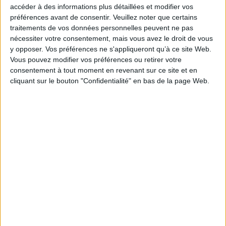
accéder à des informations plus détaillées et modifier vos
Thématique :
Autres réalisations architecturales
Architecture religieuse
préférences avant de consentir.
Veuillez noter que certains
Auteur(s) :
Auteur :
Amalia Maria Yuste Galan
traitements de vos données personnelles peuvent ne pas
nécessiter votre consentement, mais vous avez le droit de vous
Éditeur(s) :
Casa de Velazquez
y opposer. Vos préférences ne s'appliqueront qu’à ce site Web.
Collection(s) :
Bibliothèque de la Casa de Velazquez
Vous pouvez modifier vos préférences ou retirer votre
Série(s) :
Non précisé.
consentement à tout moment en revenant sur ce site et en
cliquant sur le bouton "Confidentialité" en bas de la page Web.
ISBN :
978-84-9096-371-5
EAN13 :
9788490963715
Reliure :
Broché
Pages :
XI-360
Hauteur: 30.0 cm / Largeur 21.0 cm
Épaisseur: 2.3 cm
Poids: 1099 g
Découvrez nos Newsletters Mollat !