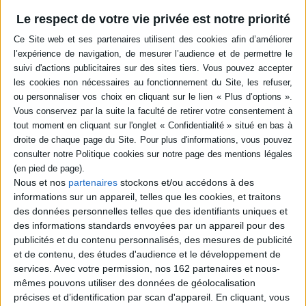
en savoir plus
Le respect de votre vie privée est notre priorité
Résumé
Damien, un père sociologue passionné par son métier, et sa fille Chloé, 7
ans, échangent sur la sociologie et les sociologues. Une bande dessinée
pour aborder simplement et avec humour cette discipline. ©Electre 2026
Quatrième de couverture
La sociologie, ça sert à quoi ? Sous la forme d'une succession de dialogues
entre Damien, un père sociologue passionné par sa discipline, et Chloé, sa
fillette espiègle qui le bombarde de questions en apparence naïves ou
anodines, cette BD propose une lecture personnelle et teintée d'humour
de la sociologie et des sociologues. Une fois lancé dans ses explications
Nous et nos
partenaires
stockons et/ou accédons à des
sérieuses, Damien tend à oublier qu'il parle à une petite fille de 7 ans,
informations sur un appareil, telles que les cookies, et traitons
révélant la vision et le mode de raisonnement de la sociologie d'une
des données personnelles telles que des identifiants uniques et
manière accessible à toutes et tous, y compris, voire surtout, en dehors du
des informations standards envoyées par un appareil pour des
cercle fermé de la discipline.
publicités et du contenu personnalisés, des mesures de publicité
Si les savoirs produits par les sciences sociales sont très peu visibles dans
et de contenu, des études d'audience et le développement de
l'espace public, le regard sociologique offre pourtant une alternative
services.
Avec votre permission, nos 162 partenaires et nous-
importante aux lectures psychologique ou économique de l'actualité.
Promouvoir les sciences sociales, c'est reconnaître la diversité des
mêmes pouvons utiliser des données de géolocalisation
interprétations de la réalité et remettre de la pensée critique dans
précises et d’identification par scan d'appareil. En cliquant, vous
l'observation des « évidences » du quotidien. La bonne sociologie est