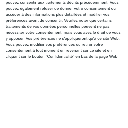
pouvez consentir aux traitements décrits précédemment. Vous
toujours démystificatrice : elle montre que les choses sont moins simples
pouvez également refuser de donner votre consentement ou
qu'elles semblent l'être, dit Damien à sa fille. Mais à la récré, ça sert à quoi ?
réplique Chloé.
accéder à des informations plus détaillées et modifier vos
préférences avant de consentir.
Veuillez noter que certains
Fiche Technique
traitements de vos données personnelles peuvent ne pas
Paru le :
03/11/2022
nécessiter votre consentement, mais vous avez le droit de vous
Thématique :
BD générale Tout public
y opposer. Vos préférences ne s'appliqueront qu’à ce site Web.
Vous pouvez modifier vos préférences ou retirer votre
Auteur(s) :
Auteur :
Daniel Burnier
Auteur :
Thomas Jammet
Auteur
consentement à tout moment en revenant sur ce site et en
(illustrateur) :
Ldud
cliquant sur le bouton "Confidentialité" en bas de la page Web.
Éditeur(s) :
Livreo-Alphil
Collection(s) :
Bandes dessinées
Série(s) :
Non précisé.
ISBN :
978-2-88950-105-2
EAN13 :
9782889501052
Reliure :
Cartonné
Pages :
60
Hauteur: 30.0 cm / Largeur 23.0 cm