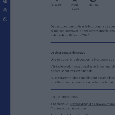
Pinterest
Techniques de construction
SCIENCE FICTION ET FANTASY
Vie familiale
Partager
Ajout
Imprimer
Disciplines paramédicales
Matériaux de l’architecture
Favori
Littérature SF et Fantasy
Threads
Ouvrages Généraux
Urbanisme
SOCIOLOGIE
Sociologie générale
Whatsapp
Travail social
Des astuces pour utiliser le bicarbonate de s
Santé et société
sa maison : nettoyer le linge et l'argenterie, c
entre autres. ©Electre 2026
ETHNOLOGIE
Anthropologie
Ethnologie par pays
Le bicarbonate de soude
Une fois que l'on a découvert le bicarbonate de 
Véritable produit magique, il est très bon marché
disparaissent, l'air est plus sain.
Au programme : des conseils pour assainir intér
recettes insoupçonnées pour votre quotidien.
Paru le :
30/08/2022
Thématique :
Travaux d'aiguilles
Travaux manu
Correspondance pratique