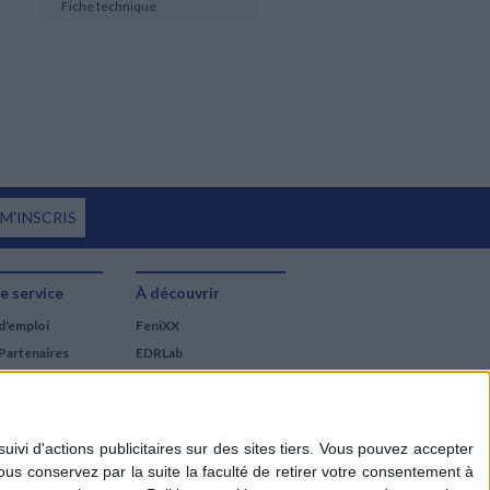
Fiche technique
 M'INSCRIS
e service
À découvrir
d'emploi
FeniXX
Partenaires
EDRLab
RetroNews
BnF : portail des métiers
du livre
Cercle de la librairie
Les chèques cadeaux