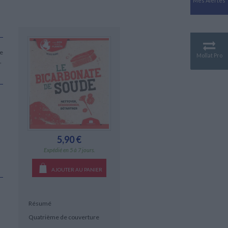
Mes Alertes
Antiquité
Mythologies
GÉOGRAPHIE
Géographie - Démographie -
Territoire
de
Mollat Pro
,
CULTURE SCIENTIFIQUE
Essais scientifique
Astronomie
5,90 €
Expédié en 5 à 7 jours.
AJOUTER AU PANIER
Résumé
Quatrième de couverture