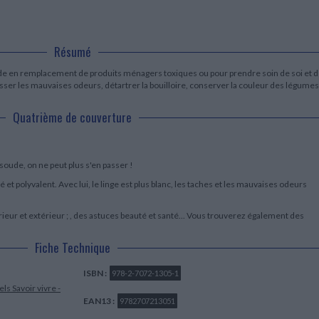
LITTÉRATURE DE VOYAGE
Dictionnaires Français
Histoire moderne
Relations et politiques
internationales
Dictionnaires Bilingues
Récits des voyageurs et des
Histoire contemporaine
explorateurs
Sécurité nationale - Défense
Langues universitaires -
BIOGRAPHIES HISTORIQUES
Dictionnaires et méthodes
Résumé
ECOLOGIE - ENVIRONNEMENT
Biographies historiques
Méthodes Langues Grand public
oude en remplacement de produits ménagers toxiques ou pour prendre soin de soi et 
Ecologie
Français langues étrangères
HISTOIRE - GÉNÉRALITÉS
hasser les mauvaises odeurs, détartrer la bouilloire, conserver la couleur des légumes
Historiographie
Quatrième de couverture
Etudes historiques
Généalogie - Héraldique
Franc-maçonnerie
soude, on ne peut plus s'en passer !
 et polyvalent. Avec lui, le linge est plus blanc, les taches et les mauvaises odeurs
ieur et extérieur ; , des astuces beauté et santé... Vous trouverez également des
Fiche Technique
ISBN :
978-2-7072-1305-1
els
Savoir vivre -
EAN13 :
9782707213051