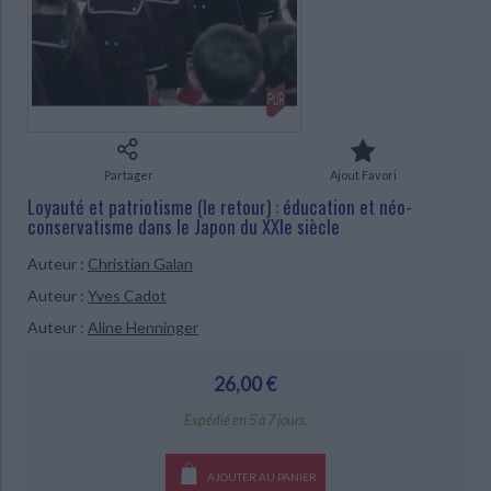
Ecologie - Environnement
Danse
Religions - Spiritualités
Bibliothèque de la Pléiade
Critique et histoire littéraire
Histoire de France
Biographies historiques
Classiques scolaires
Littérature ancienne et médiévale
Histoire - Généralités
Histoire des pays
Littérature de voyage
Audio - Livres lus
CHARGEMENT...
Histoire ancienne
Géographie
Littérature en version originale
Humour
Culture scientifique
Partager
Ajout Favori
Loyauté et patriotisme (le retour) : éducation et néo-
conservatisme dans le Japon du XXIe siècle
Auteur :
Christian Galan
Auteur :
Yves Cadot
Auteur :
Aline Henninger
26,00 €
Expédié en 5 à 7 jours.
AJOUTER AU PANIER