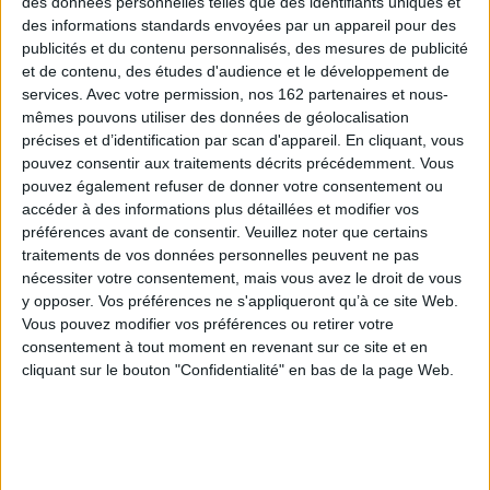
des données personnelles telles que des identifiants uniques et
Dans quel pays, un dirigeant qui utilise l'éducation comme l'outil d'une
reprise en main idéologique de sa population, considère que les « écoles,
des informations standards envoyées par un appareil pour des
collèges, lycées et universités doivent être débarrassés au plus vite du
publicités et du contenu personnalisés, des mesures de publicité
"marxisme culturel" » ? Bolsanaro au Brésil ? Deuxième bonne réponse,
et de contenu, des études d'audience et le développement de
mais aussi Abe Shinzô et la puissante Conférence du Japon à laquelle il
services.
Avec votre permission, nos 162 partenaires et nous-
appartenait.
mêmes pouvons utiliser des données de géolocalisation
Quel est le pays dont le gouvernement a entrepris une réforme de ses
précises et d’identification par scan d'appareil. En cliquant, vous
programmes scolaires afin d'imposer sa conception de la nation et sa
propre version de l'histoire ? La Pologne de Kaczynski ? Oui encore une
pouvez consentir aux traitements décrits précédemment. Vous
fois, mais aussi le Japon d'Abe Shinzô.
pouvez également refuser de donner votre consentement ou
accéder à des informations plus détaillées et modifier vos
Un Premier ministre qui a réintroduit des cours de patriotisme dans les
cursus scolaires, qui a mis en valeur les « accomplissements spirituels
préférences avant de consentir.
Veuillez noter que certains
extraordinaires » des grandes figures de son histoire dans ses manuels ou
traitements de vos données personnelles peuvent ne pas
encore rendu obligatoire des cours d'éthique ? Orban en Hongrie ? Exact,
nécessiter votre consentement, mais vous avez le droit de vous
mais aussi et encore, Abe Shinzô au Japon.
y opposer. Vos préférences ne s'appliqueront qu’à ce site Web.
La plupart des réformes entreprises au Japon en matière d'éducation
Vous pouvez modifier vos préférences ou retirer votre
depuis le début des années 2000 l'ont été pour des raisons idéologiques.
consentement à tout moment en revenant sur ce site et en
Qui le sait ? Pour la première fois depuis la fin des années 1940, les
cliquant sur le bouton "Confidentialité" en bas de la page Web.
politiques conduites par la plupart des gouvernements japonais récents
visent non pas à améliorer le système éducatif mais à modifier
profondément sa nature et sa finalité, l'objectif affiché étant de rebâtir une
école formant de « bons et vrais Japonais ». Une situation sur laquelle
l'assassinat d'Abe Shinzô, le 8 juillet 2022, n'aura aucun impact, tant ses
successeurs affichent aujourd'hui clairement, sur toutes ces questions,
leur volonté de mettre leurs pas dans les siens.