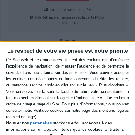
Livraison à partir de 0,01 €
-5 %
Retrait en magasin avec la carte Mollat
en savoir plus
Résumé
Analyse des réformes de l'éducation menées au Japon depuis le début des
Le respect de votre vie privée est notre priorité
années 2000, essentiellement sous l'autorité du premier ministre Abe
Shinzô. Un vaste mouvement de reconstruction idéologique du système a
été entrepris remettant en cause les principes de la laïcité et visant à
imposer une vision de l'histoire du pays et de la nation fondée sur
l'exaltation du patriotisme. ©Electre 2026
Quatrième de couverture
Loyauté et patriotisme (le retour)
e
Éducation et néo-conservatisme dans le Japon du XXI
siècle
Quel pays a vu, au cours de la décennie passée, son gouvernement mettre
à mal le principe de laïcité qui était au fondement même de son existence,
et affirmer la nécessité de « reconstruire l'État à partir de zéro » ? La
Nous et nos
partenaires
stockons et/ou accédons à des
Turquie d'Erdogan ? Bonne réponse, mais aussi le Japon d'Abe Shinzô.
informations sur un appareil, telles que les cookies, et traitons