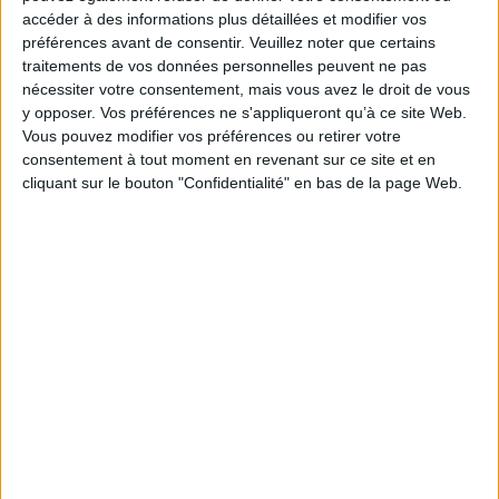
Paru le :
18/01/2023
accéder à des informations plus détaillées et modifier vos
préférences avant de consentir.
Veuillez noter que certains
Thématique :
BD générale Tout public
traitements de vos données personnelles peuvent ne pas
Auteur(s) :
Auteur :
Florence Dupré La Tour
nécessiter votre consentement, mais vous avez le droit de vous
Éditeur(s) :
Gallimard bande dessinée
y opposer. Vos préférences ne s'appliqueront qu’à ce site Web.
Collection(s) :
Non précisé.
Vous pouvez modifier vos préférences ou retirer votre
consentement à tout moment en revenant sur ce site et en
Série(s) :
Non précisé.
cliquant sur le bouton "Confidentialité" en bas de la page Web.
ISBN :
978-2-07-519030-5
EAN13 :
9782075190305
Reliure :
Relié
Pages :
315
Hauteur: 25.0 cm / Largeur 18.0 cm
Épaisseur: 2.7 cm
Poids: 990 g
Découvrez nos Newsletters Mollat !