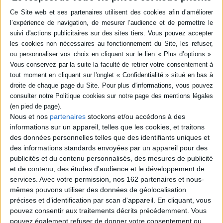
Résumé
L'intégrale des aventures de Capucin au Moyen Age, un blondinet de haute
naissance contraint de fuir sur le dos de Rostremond, un imposant cheval
bleu, lorsque sa famille se trouve subitement plongée dans la misère.
Débute alors une suite d'événements défavorables qui plongent
l'infortuné dans les pires turpitudes. ©Electre 2026
Quatrième de couverture
Capucin
La Mauvaise Pente
Pour quelques coups de baguette
Nous et nos
partenaires
stockons et/ou accédons à des
L'Inconséquent
informations sur un appareil, telles que les cookies, et traitons
Quand le jeune Capucin, fils du chevalier Gauvain, voit sa noble famille
des données personnelles telles que des identifiants uniques et
ruinée du jour au lendemain, il part à l'aventure, bien décidé à se venger du
des informations standards envoyées par un appareil pour des
monde entier. Mais il a beau se débattre toujours, il s'enfonce encore...
publicités et du contenu personnalisés, des mesures de publicité
Enrôlé de force avec des milliers d'enfants pauvres et sales, Capucin doit
et de contenu, des études d'audience et le développement de
bientôt servir les plus vils soldats et les noirs desseins de l'infâme Bouche
Dorée.
services.
Avec votre permission, nos 162 partenaires et nous-
mêmes pouvons utiliser des données de géolocalisation
En revisitant avec un humour méchant les romans de chevalerie, l'autrice
précises et d’identification par scan d'appareil. En cliquant, vous
compose ici un
Oliver Twist
médiéval et psychédélique.
pouvez consentir aux traitements décrits précédemment. Vous
Fiche Technique
pouvez également refuser de donner votre consentement ou