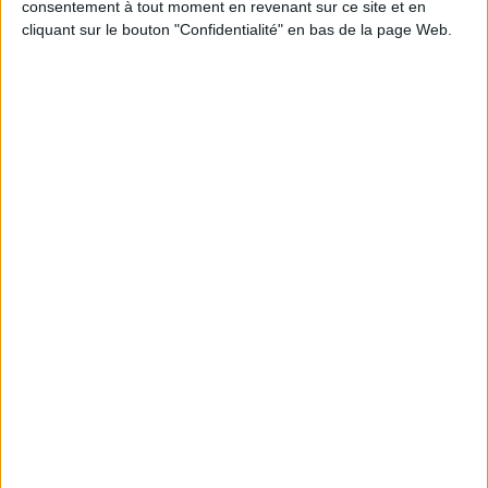
consentement à tout moment en revenant sur ce site et en
cliquant sur le bouton "Confidentialité" en bas de la page Web.
JE M'INSCRIS
Informations pratiques
Conditions d'utilisation du site
Qui sommes-nous
Mentions Légales
Frais de port & Livraison
Conditions Générales de Vente
À votre service
Offres d'emploi
Offres Partenaires
À découvrir
FeniXX
EDRLab