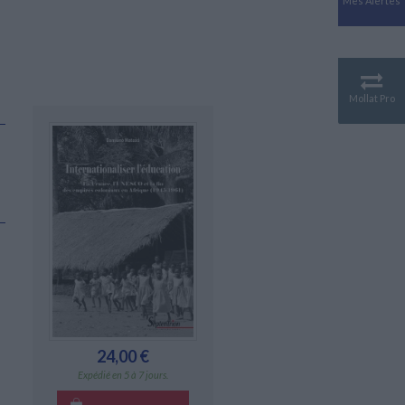
Mes Alertes
Antiquité
Mythologies
GÉOGRAPHIE
Géographie - Démographie -
Territoire
Mollat Pro
CULTURE SCIENTIFIQUE
Essais scientifique
Astronomie
24,00 €
Expédié en 5 à 7 jours.