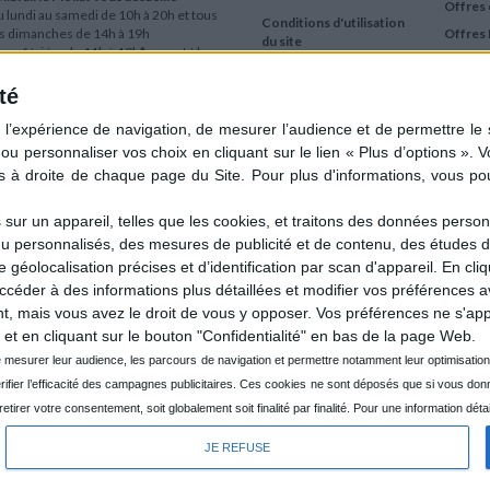
Offres 
 lundi au samedi de 10h à 20h et tous
Conditions d'utilisation
es dimanches de 14h à 19h
Offres 
du site
urs fériés : de 11h à 19h* excepté le
Qui sommes-nous
r mai, le 25 décembre et le 1er janvier
Si le jour férié est un dimanche, de 14h
té
Mentions Légales
 19h
Frais de port & Livraison
 clic et collecte est ouvert
Conditions Générales
 lundi au samedi de 9h30 à 20h et tous
de Vente
es dimanches de 14h à 19h
ur fériés : tous les jours fériés de 11h à
9h* excepté le 1er mai, le 25 décembre
ur un appareil, telles que les cookies, et traitons des données personn
 le 1er janvier
nu personnalisés, des mesures de publicité et de contenu, des études 
Si le jour férié est un dimanche de 14h à
éolocalisation précises et d’identification par scan d'appareil. En cl
9h
der à des informations plus détaillées et modifier vos préférences av
ir le détail des horaires & accès
 mais vous avez le droit de vous y opposer. Vos préférences ne s'app
et en cliquant sur le bouton "Confidentialité" en bas de la page Web.
JE REFUSE
CRÉÉ PA