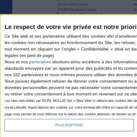
15 rue Vital-Carles
Du
33 080 Bordeaux Cedex
l
Standard :
05 56 56 40 40
Jo
Service client mollat.com :
05 56 56 40
1e
83
* 
Le respect de votre vie privée est notre priori
Contactez-nous
à
Le
du
l
Jo
1
Nous et nos
partenaires
stockons et/ou accédons à des informations s
et
standards envoyées par un appareil pour des publicités et du conte
* 
nos 162 partenaires et nous-mêmes pouvons utiliser des données de g
1
Vous pouvez également refuser de donner votre consentement ou accé
Vo
données personnelles peuvent ne pas nécessiter votre consentement,
ou retirer votre consentement à tout moment en revenant sur ce site 
Mollat sur les réseaux
PLUS D'OPTIONS
© 2026 MOLLAT