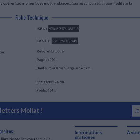
ui s'opèrent au moment des indépendances, fournissant un éclairage inédit sur la
Fiche Technique
ISBN :
978-2-7574-3814-5
EAN13 :
9782757438145
Reliure :
Broché
ion
Pages :
290
Hauteur: 24.0 cm / Largeur 16.0 cm
Épaisseur: 2.4 cm
Poids: 484 g
etters Mollat !
JE
oraires
Informations
À votr
pratiques
 librairie Mollat vous accueille