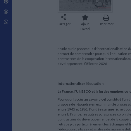
Pinterest
Techniques de construction
SCIENCE FICTION ET FANTASY
Vie familiale
Disciplines paramédicales
Matériaux de l’architecture
Littérature SF et Fantasy
Threads
Ouvrages Généraux
Urbanisme
SOCIOLOGIE
Sociologie générale
Whatsapp
Partager
Ajout
Imprimer
Travail social
Favori
Santé et société
ETHNOLOGIE
Etude sur le processus d'internationalisation d
Anthropologie
permet de comprendre pourquoi l'éducation est 
Ethnologie par pays
contrastées de la coopération internationale au
développement. ©Electre 2026
Internationaliser l'éducation
La France, l'UNESCO et la fin des empipes co
Pourquoi l'accès au savoir a-t-il constitué l'un 
propose de répondre en examinant le processus 
entre 1945 et 1961. Fondée sur une riche docum
entre la France, les autres puissances colonia
contrastées du développement et de la coopérat
retrace plus particulièrement les échanges et l
l'éducation de base - et analyse de manière déta