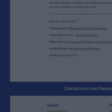
dévoile enfin les multiples reconfigurations q
genèse de l'aide au développement.
Paru le :
02/03/2023
Thématique :
Matières diverses Pédagogie
Auteur(s) :
Auteur :
Damiano Matasci
Éditeur(s) :
Presses universitaires du Septentr
Collection(s) :
Histoire et civilisations
Série(s) :
Non précisé.
Découvrez nos Newsl
Contact
H
Librairie Mollat
La