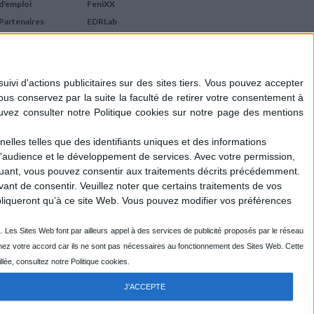
d'emploi
FeniXX
Partenaires
EDRLab
RetroNews
BnF : portail des métiers
du livre
Cercle de la librairie
Les chèques cadeaux
Mollat
elles telles que des identifiants uniques et des informations
d'audience et le développement de services.
Avec votre permission,
iquant, vous pouvez consentir aux traitements décrits précédemment.
ant de consentir.
Veuillez noter que certains traitements de vos
liqueront qu’à ce site Web. Vous pouvez modifier vos préférences
J'ACCEPTE
R
ENOVALP
- DESIGN DU LOGOTYPE : EMMANUEL GUIHO