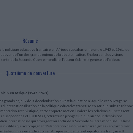
LITTÉRATURE DE VOYAGE
Dictionnaires Français
Histoire moderne
Relations et politiques
internationales
Dictionnaires Bilingues
Récits des voyageurs et des
Histoire contemporaine
explorateurs
Sécurité nationale - Défense
Langues universitaires -
BIOGRAPHIES HISTORIQUES
Dictionnaires et méthodes
ECOLOGIE - ENVIRONNEMENT
Biographies historiques
Méthodes Langues Grand public
Ecologie
Français langues étrangères
HISTOIRE - GÉNÉRALITÉS
Résumé
Historiographie
Etudes historiques
e la politique éducative française en Afrique subsaharienne entre 1945 et 1961, qui
Généalogie - Héraldique
devenue l'un des grands enjeux de la décolonisation. En abordant les visions
 sortir de la Seconde Guerre mondiale, l'auteur éclaire la genèse de l'aide au
Franc-maçonnerie
Quatrième de couverture
loniaux en Afrique (1945-1961)
des grands enjeux de la décolonisation ? C'est la question à laquelle cet ouvrage se
d'internationalisation de la politique éducative française en Afrique subsaharienne
entation archivistique, cette enquête met en lumière les relations qui se tissent
les européennes et l'UNESCO, offrant une plongée unique au coeur des visions
ion internationale qui émergent au sortir de la Seconde Guerre mondiale. Le livre
es rivalités qui accompagnent l'élaboration de nouveaux paradigmes - en particulier
illée leur mise en application en Afrique occidentale et équatoriale française. Il