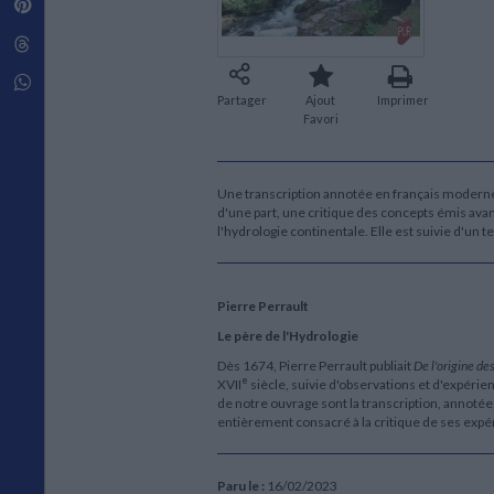
Pinterest
Techniques de construction
SCIENCE FICTION ET FANTASY
Vie familiale
Disciplines paramédicales
Matériaux de l’architecture
Littérature SF et Fantasy
Threads
Ouvrages Généraux
Urbanisme
SOCIOLOGIE
Sociologie générale
Whatsapp
Partager
Ajout
Imprimer
Travail social
Favori
Santé et société
ETHNOLOGIE
Anthropologie
Une transcription annotée en français moderne 
Ethnologie par pays
d'une part, une critique des concepts émis avant
l'hydrologie continentale. Elle est suivie d'un
Pierre Perrault
Le père de l'Hydrologie
Dès 1674, Pierre Perrault publiait
De l'origine de
e
XVII
siècle, suivie d'observations et d'expéri
de notre ouvrage sont la transcription, annotée
entièrement consacré à la critique de ses expér
Paru le :
16/02/2023