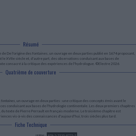
LITTÉRATURE DE VOYAGE
Dictionnaires Français
Histoire moderne
Relations et politiques
internationales
Dictionnaires Bilingues
Récits des voyageurs et des
Histoire contemporaine
explorateurs
Sécurité nationale - Défense
Langues universitaires -
BIOGRAPHIES HISTORIQUES
Dictionnaires et méthodes
ECOLOGIE - ENVIRONNEMENT
Biographies historiques
Méthodes Langues Grand public
Ecologie
Français langues étrangères
HISTOIRE - GÉNÉRALITÉS
Historiographie
Résumé
Etudes historiques
de De l'origine des fontaines, un ouvrage en deux parties publié en 1674 proposant,
Généalogie - Héraldique
 le XVIIe siècle et, d'autre part, des observations conduisant aux bases de
Franc-maçonnerie
 texte consacré à la critique des expériences de l'hydrologue. ©Electre 2026
Quatrième de couverture
s fontaines
, un ouvrage en deux parties : une critique des concepts émis avant le
ences conduisant aux bases de l'hydrologie continentale. Les deux premiers chapitres
, du texte de Pierre Perrault en français moderne. Le troisième chapitre est
iences vis-à-vis des connaissances d'aujourd'hui, trois siècles plus tard.
Fiche Technique
ISBN :
978-2-7535-8775-5