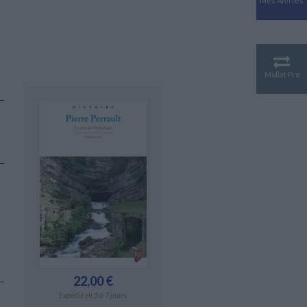
Mes Alertes
Antiquité
Mythologies
GÉOGRAPHIE
Géographie - Démographie -
Territoire
Mollat Pro
CULTURE SCIENTIFIQUE
Essais scientifique
Astronomie
22,00 €
Expédié en 5 à 7 jours.