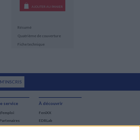
AJOUTER AU PANIER
Résumé
Quatrième de couverture
Fiche technique
 M'INSCRIS
e service
À découvrir
d'emploi
FeniXX
Partenaires
EDRLab
RetroNews
BnF : portail des métiers