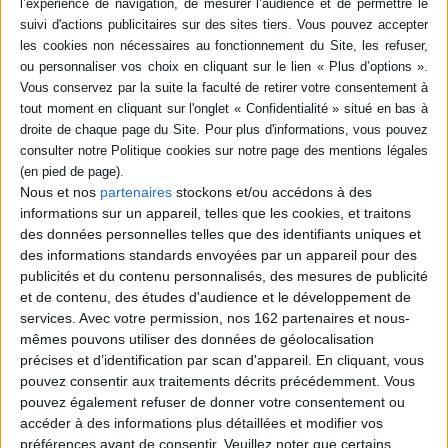
Résumé
Présentation de conseils et d'exemples d'aménagement de terrasses,
cabanes, jardinières, clôtures, terrains en pente, allées, etc. ©Electre 2026
Quatrième de couverture
Aménager une terrasse
Nous et nos
partenaires
stockons et/ou accédons à des
La terrasse est l'espace incontournable du jardin. On la souhaite avant tout
pratique et conviviale. Terrasse en bois ou en pierre, cuisine d'extérieur,
informations sur un appareil, telles que les cookies, et traitons
protections solaires, éclairage... les nombreux exemples, conseils et pas-à-
des données personnelles telles que des identifiants uniques et
pas vous aideront à concevoir votre projet et à réaliser la terrasse de vos
des informations standards envoyées par un appareil pour des
rêves.
publicités et du contenu personnalisés, des mesures de publicité
Fiche Technique
et de contenu, des études d'audience et le développement de
services.
Avec votre permission, nos 162 partenaires et nous-
Paru le :
14/02/2023
mêmes pouvons utiliser des données de géolocalisation
Thématique :
Décoration intérieure et techniques de décoration
précises et d’identification par scan d'appareil. En cliquant, vous
Auteur(s) :
Auteur :
Catherine Levard
pouvez consentir aux traitements décrits précédemment. Vous
pouvez également refuser de donner votre consentement ou
Éditeur(s) :
Massin
accéder à des informations plus détaillées et modifier vos
Collection(s) :
Bien dans ma maison
préférences avant de consentir.
Veuillez noter que certains