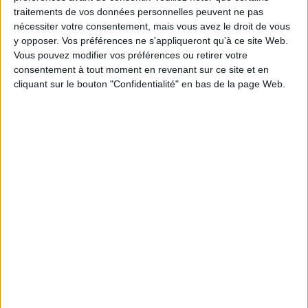
Série(s) :
Non précisé.
traitements de vos données personnelles peuvent ne pas
nécessiter votre consentement, mais vous avez le droit de vous
ISBN :
978-2-7072-1342-6
y opposer. Vos préférences ne s'appliqueront qu’à ce site Web.
Vous pouvez modifier vos préférences ou retirer votre
EAN13 :
9782707213426
consentement à tout moment en revenant sur ce site et en
Reliure :
Broché
cliquant sur le bouton "Confidentialité" en bas de la page Web.
Pages :
95
Hauteur: 25.0 cm / Largeur 20.0 cm
Épaisseur: 0.7 cm
Poids: 305 g
Découvrez nos Newsletters Mollat !
JE M'INSCRIS
Informations pratiques