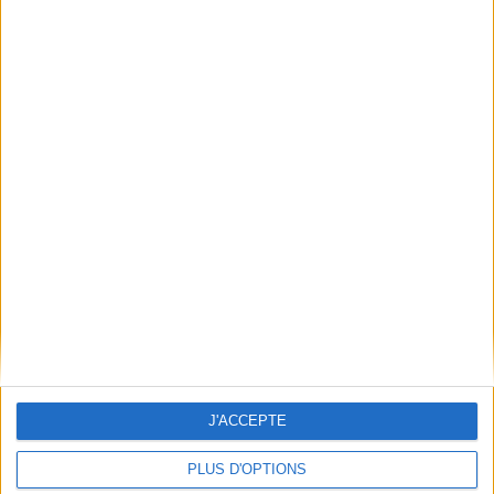
Conditions d'utilisation du site
Qui sommes-nous
Mentions Légales
Frais de port & Livraison
Conditions Générales de Vente
À votre service
Offres d'emploi
Offres Partenaires
À découvrir
FeniXX
EDRLab
RetroNews
BnF : portail des métiers du livre
Cercle de la librairie
J'ACCEPTE
Les chèques cadeaux Mollat
PLUS D'OPTIONS
Contact
Horaires