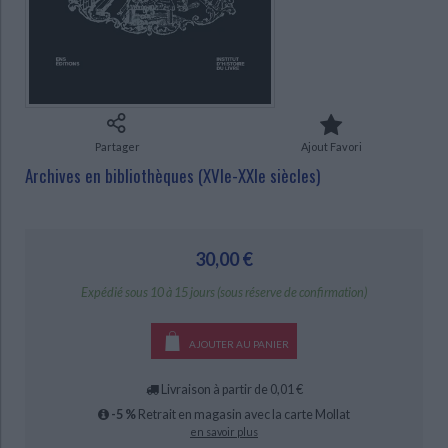
Ecologie - Environnement
Danse
Religions - Spiritualités
Bibliothèque de la Pléiade
Critique et histoire littéraire
Histoire de France
Biographies historiques
CHARGEMENT...
Classiques scolaires
Littérature ancienne et médiévale
Histoire - Généralités
Histoire des pays
Littérature de voyage
Audio - Livres lus
Histoire ancienne
Géographie
Littérature en version originale
Humour
Partager
Ajout Favori
Culture scientifique
Archives en bibliothèques (XVIe-XXIe siècles)
30,00 €
Expédié sous 10 à 15 jours (sous réserve de confirmation)
AJOUTER AU PANIER
Livraison à partir de 0,01 €
-5 %
Retrait en magasin avec la carte Mollat
en savoir plus