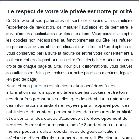
Le respect de votre vie privée est notre priorité
Résumé
Des réflexions qui portent sur la répartition des documents dans des
dépôts d'archives ou dans des bibliothèques. Les contributeurs analysent
les circonstances et les critères fondant cette distinction institutionnelle
et documentaire et comment cela conditionne le travail de classement, de
sélection et de consultation. Ils expliquent les conditions documentaires
de la fabrique de l'histoire. ©Electre 2026
Quatrième de couverture
Les bibliothèques sont-elles un lieu d'archivage, et si c'est le cas,
qu'archivent-elles et comment le font-elles ? Cet ouvrage discute la
pertinence des frontières convenues entre archives et bibliothèques, et
Nous et nos
partenaires
stockons et/ou accédons à des
examine dans la longue durée la construction des lieux de conservation
documentaire et des fonctions, tantôt bien distinctes, tantôt plus hybrides,
informations sur un appareil, telles que les cookies, et traitons
qui leur sont attribuées par les sociétés européennes. À partir d'études de
des données personnelles telles que des identifiants uniques et
cas, ce volume retrace les circonstances dans lesquelles certains types de
des informations standards envoyées par un appareil pour des
documents ont été considérés comme des archives et comment ils ont
publicités et du contenu personnalisés, des mesures de publicité
été répartis dans les dépôts d'archives ou dans les bibliothèques. Il
examine les critères qui fondent cette distinction institutionnelle et
et de contenu, des études d'audience et le développement de
documentaire, et la manière dont ces choix ont conditionné le travail de tri,
services.
Avec votre permission, nos 162 partenaires et nous-
de sélection, de classement, de description et de consultation. Il invite
mêmes pouvons utiliser des données de géolocalisation
ainsi à réexaminer la genèse des fonds documentaires, au sein des
précises et d’identification par scan d'appareil. En cliquant, vous
familles, des institutions de l'État ou des cabinets d'érudits, et à