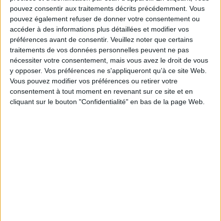
pouvez consentir aux traitements décrits précédemment. Vous
comprendre autrement les conditions documentaires de la fabrique de
l'histoire, hier et aujourd'hui.
pouvez également refuser de donner votre consentement ou
Fiche Technique
accéder à des informations plus détaillées et modifier vos
préférences avant de consentir.
Veuillez noter que certains
Paru le :
16/02/2023
traitements de vos données personnelles peuvent ne pas
Thématique :
Univers du livre
nécessiter votre consentement, mais vous avez le droit de vous
y opposer. Vos préférences ne s'appliqueront qu’à ce site Web.
Auteur(s) :
Non précisé.
Vous pouvez modifier vos préférences ou retirer votre
Éditeur(s) :
ENS Editions
consentement à tout moment en revenant sur ce site et en
Institut de l'histoire du livre
cliquant sur le bouton "Confidentialité" en bas de la page Web.
Collection(s) :
Métamorphoses du livre
Contributeur(s) :
Directeur de publication : Emmanuelle Chapron -
Directeur de publication : Fabienne Henryot
Série(s) :
Non précisé.
ISBN :
979-10-362-0586-6
EAN13 :
9791036205866
Reliure :
Broché
Pages :
344
Hauteur: 24.0 cm / Largeur 16.0 cm