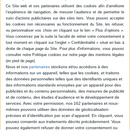
général tout retour en arrière. Alors, pourquoi se tatoue-t-on ? Pourquoi se
marque-t-on, se perce-t-on, se scarifie-t-on ?
C'est à ces questions, au moment où le tatouage connaît un succès sans
précédent, que Maryan Guisy s'attache à répondre en déchiffrant le sens
profond d'un comportement aussi universel qu'énigmatique.
Contenus Mollat en relation
Sélections de livres
Nous et nos
partenaires
stockons et/ou accédons à des
Sciences humaines - Histoire
Essai
Bande dessinée
informations sur un appareil, telles que les cookies, et traitons
Littérature
des données personnelles telles que des identifiants uniques et
des informations standards envoyées par un appareil pour des
Histoires de peau(x)
publicités et du contenu personnalisés, des mesures de publicité
Une sélection de livres autour de ce sens méconnu qu'est le toucher.
et de contenu, des études d'audience et le développement de
services.
Avec votre permission, nos 162 partenaires et nous-
mêmes pouvons utiliser des données de géolocalisation
Longtemps laissé pour compte au profit du regard, sens de la distance
et de la "civilisation des moeurs" pour reprendre une expression de
précises et d’identification par scan d'appareil. En cliquant, vous
Norbert Elias, le toucher, sens de la proximité, est pourtant primordial
pouvez consentir aux traitements décrits précédemment. Vous
dans notre construction et le maintien de nos vies et de nos sociétés.
Cette sélection qui puise dans les différents matériaux que sont la
pouvez également refuser de donner votre consentement ou