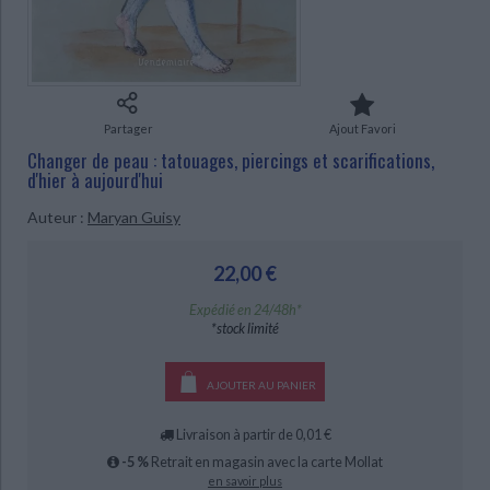
Ecologie - Environnement
Danse
Religions - Spiritualités
Bibliothèque de la Pléiade
Critique et histoire littéraire
Histoire de France
Biographies historiques
Classiques scolaires
Littérature ancienne et médiévale
Histoire - Généralités
Histoire des pays
Littérature de voyage
Audio - Livres lus
Histoire ancienne
Géographie
Partager
Ajout Favori
Littérature en version originale
Humour
Changer de peau : tatouages, piercings et scarifications,
Culture scientifique
d'hier à aujourd'hui
Auteur :
Maryan Guisy
CHARGEMENT...
22,00 €
Expédié en 24/48h*
*stock limité
AJOUTER AU PANIER
Livraison à partir de 0,01 €
-5 %
Retrait en magasin avec la carte Mollat
en savoir plus