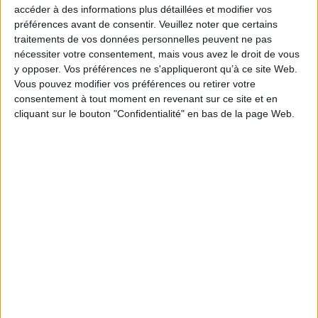
bande-dessinée, la littérature, la psychanalyse et plus largement les
accéder à des informations plus détaillées et modifier vos
sciences humaines vous invite à explorer la richesse de ce sens
préférences avant de consentir.
Veuillez noter que certains
négligé.
traitements de vos données personnelles peuvent ne pas
nécessiter votre consentement, mais vous avez le droit de vous
y opposer. Vos préférences ne s'appliqueront qu’à ce site Web.
u :
Vous pouvez modifier vos préférences ou retirer votre
Le penser : du moi-
ings
La couleur dans la
consentement à tout moment en revenant sur ce site et en
peau au moi-pensant
Un
d'hier
peau : ce que voit
cliquant sur le bouton "Confidentialité" en bas de la page Web.
Auteur :
Didier Anzieu
l'inconscient
Aut
isy
Éditeur :
Dunod
Auteur :
Sabine Belliard
ire
14,00 €
Éditeur :
Albin Michel
22,30 €
Sélections de livres
Sciences humaines - Histoire
Ethnologie
Nature
Chamanisme