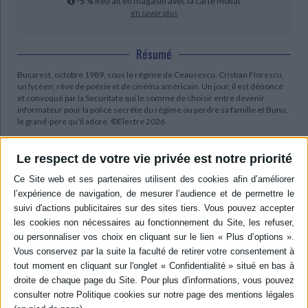
-5 %
Retrait en magasin avec la carte Mollat
en savoir plus
Résumé
Bucarest, octobre 1989, sous le régime de Ceausescu. Cristian Florescu,
un lycéen, rêve de poésie et de cinéma américain. Un jour, il est dénoncé
et convoqué par la Securitate qui le somme de choisir entre devenir
informateur pour la police secrète du régime ou perdre sa famille et Bunu,
le grand-père qu'il adore. ©Electre 2026
Quatrième de couverture
Le respect de votre vie privée est notre priorité
Bucarest, octobre 1989.
Lycéen, passionné de cinéma américain, Cristian Florescu rêve de devenir
écrivain... mais dans la Roumanie de Ceausescu, même le rêve peut être
dangereux.
Le jour où il est convoqué par la Securitate, Cristian doit faire un choix
impossible : perdre ceux qu'il aime ou travailler pour la police secrète.
Devenu informateur ; il prend tous les risques pour tenter de changer le
régime de l'intérieur. Quand la radio clandestine annonce la chute
imminente des États communistes voisins, le vent de l'espoir souffle pour
Cristian...
Mais quel est le prix de la liberté ?