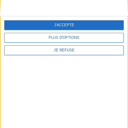
Informations pratiques
Conditions d'utilisation du site
Qui sommes-nous
Mentions Légales
J'ACCEPTE
Frais de port & Livraison
PLUS D'OPTIONS
Conditions Générales de Vente
À votre service
JE REFUSE
Offres d'emploi
Offres Partenaires
À découvrir
FeniXX
EDRLab
RetroNews
BnF : portail des métiers du livre
Cercle de la librairie
Les chèques cadeaux Mollat