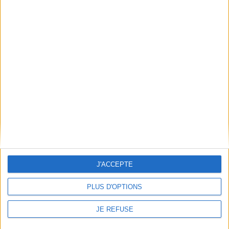
Découvrez nos Newsletters Mollat !
JE M'INSCRIS
Informations pratiques
Conditions d'utilisation du site
Qui sommes-nous
Mentions Légales
Frais de port & Livraison
Conditions Générales de Vente
À votre service
J'ACCEPTE
Offres d'emploi
Offres Partenaires
PLUS D'OPTIONS
À découvrir
JE REFUSE
FeniXX
EDRLab