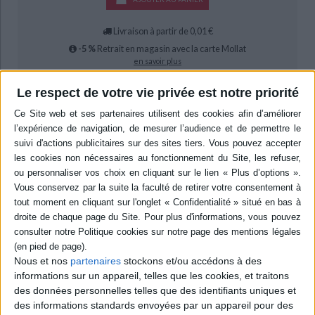
à l'illustration donne un livre surprenant où chaque mot est pesé et
chaque trait édifiant. Cet imagier donne à voir des vérités
différentes, des corps variés, des parents imparfaits mais surtout
Livraison à partir de 0,01 €
des moments de vie réels, tirés d'un quotidien où chaque enfant se
retrouvera. Quant à nous, adultes, il peut nous aider à mettre des
-5 %
Retrait en magasin avec la carte Mollat
mots simples sur tout ce que nous vivons avec les enfants.
en savoir plus
Une vraie pépite parue aux éditions La Ville brûle qui, une fois de
plus, nous propose un livre différent et incroyablement touchant !
Le respect de votre vie privée est notre priorité
Résumé
Un imagier décalé présentant des scènes de la vie quotidienne pour
comprendre la société. ©Electre 2026
Contenus Mollat en relation
Sélections de livres
Jeunesse
Jeunesse
Album
#2023
Nous et nos
partenaires
stockons et/ou accédons à des
Noël 2023 : Une sélection de livres à offrir aux enfants de 0 à 3 ans
informations sur un appareil, telles que les cookies, et traitons
Découvrez nos idées cadeaux de livres pour les enfants de 0 à 3 ans !
des données personnelles telles que des identifiants uniques et
des informations standards envoyées par un appareil pour des