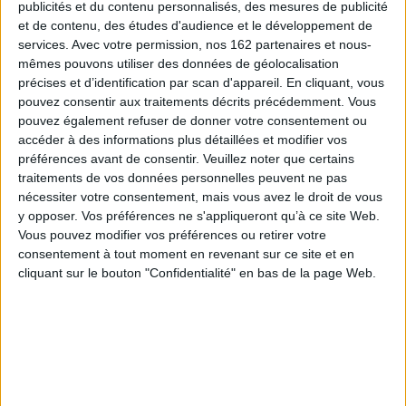
publicités et du contenu personnalisés, des mesures de publicité
et de contenu, des études d'audience et le développement de
services.
Avec votre permission, nos 162 partenaires et nous-
mêmes pouvons utiliser des données de géolocalisation
précises et d’identification par scan d'appareil. En cliquant, vous
pouvez consentir aux traitements décrits précédemment. Vous
pouvez également refuser de donner votre consentement ou
accéder à des informations plus détaillées et modifier vos
s de
Qu'y a-t-il dans ton lit
ette
préférences avant de consentir.
Veuillez noter que certains
?
traitements de vos données personnelles peuvent ne pas
Auteu
Elle est où, maman ?
Auteur :
Guido Van
Leone
nécessiter votre consentement, mais vous avez le droit de vous
Genechten
Auteur :
Adeline Grais-
Édi
isirs
Cernea
y opposer. Vos préférences ne s'appliqueront qu’à ce site Web.
Éditeur :
Albin Michel-
Jeunesse
Vous pouvez modifier vos préférences ou retirer votre
Éditeur :
La Martinière
Jeunesse
consentement à tout moment en revenant sur ce site et en
13,90 €
cliquant sur le bouton "Confidentialité" en bas de la page Web.
12,90 €
Fiche Technique