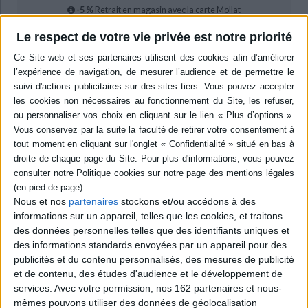
-5 %
Retrait en magasin avec la carte Mollat
en savoir plus
Le respect de votre vie privée est notre priorité
Résumé
Issue d'une thèse, cette étude porte sur l'évolution et la recomposition du
courant républicain dans le département des Alpes-Maritimes lors de la
période mouvementée de la IIIe République. Afin de montrer comment le
républicanisme modéré s'est transformé tout en restant attaché aux
valeurs libérales de 1789, l'auteur analyse les partis, les pratiques et les
diverses structures politiques. ©Electre 2026
Quatrième de couverture
Les Alpes-Maritimes et la République
Nous et nos
partenaires
stockons et/ou accédons à des
Histoire politique d'un département modéré (1879-1898)
informations sur un appareil, telles que les cookies, et traitons
De 1879 à 1898, la Troisième République traverse une période
des données personnelles telles que des identifiants uniques et
mouvementée faite de crises, de tensions, de divisions du parti républicain
des informations standards envoyées par un appareil pour des
et d'essor du nationalisme. Dans ce contexte, les républicains modérés se
publicités et du contenu personnalisés, des mesures de publicité
trouvent au coeur des événements qui permettent l'émergence et les
premiers pas de la « République des républicains », contribuant à donner au
et de contenu, des études d'audience et le développement de
régime certains de ses traits les plus marquants et les plus durables.
services.
Avec votre permission, nos 162 partenaires et nous-
Cependant, si les événements nationaux et les débats à l'Assemblée ou
mêmes pouvons utiliser des données de géolocalisation
dans les grands quotidiens parisiens sont bien connus, l'évolution et les