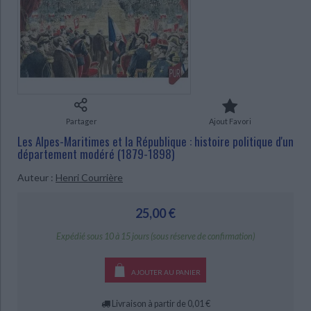
Ecologie - Environnement
Danse
Religions - Spiritualités
Bibliothèque de la Pléiade
Critique et histoire littéraire
Histoire de France
Biographies historiques
CHARGEMENT...
Classiques scolaires
Littérature ancienne et médiévale
Histoire - Généralités
Histoire des pays
Littérature de voyage
Audio - Livres lus
Histoire ancienne
Géographie
Littérature en version originale
Humour
Culture scientifique
Partager
Ajout Favori
Les Alpes-Maritimes et la République : histoire politique d'un
département modéré (1879-1898)
Auteur :
Henri Courrière
25,00 €
Expédié sous 10 à 15 jours (sous réserve de confirmation)
AJOUTER AU PANIER
Livraison à partir de 0,01 €