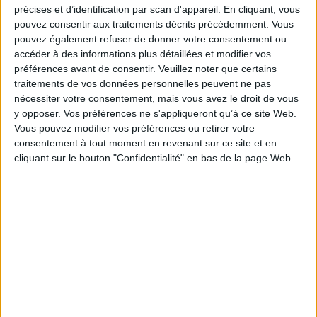
précises et d’identification par scan d'appareil. En cliquant, vous
recompositions du courant républicain modéré en province demeurent
peu étudiées. Dans ce département particulier qu'est celui des Alpes-
pouvez consentir aux traitements décrits précédemment. Vous
Maritimes, cas original de modérantisme méridional, ce livre analyse les
pouvez également refuser de donner votre consentement ou
partis, les pratiques et les différentes structures politiques afin de montrer
accéder à des informations plus détaillées et modifier vos
comment le républicanisme modéré se transforme, se recompose et
préférences avant de consentir.
Veuillez noter que certains
parvient à surmonter ses difficultés et ses remises en cause, tout en
traitements de vos données personnelles peuvent ne pas
demeurant attaché aux valeurs libérales de 1789. Au-delà d'un « modèle »
unique et parfois fantasmé, le cas des Alpes-Maritimes montre ainsi la
nécessiter votre consentement, mais vous avez le droit de vous
souplesse, la capacité d'adaptation et la diversité du régime républicain.
y opposer. Vos préférences ne s'appliqueront qu’à ce site Web.
Fiche Technique
Vous pouvez modifier vos préférences ou retirer votre
consentement à tout moment en revenant sur ce site et en
Paru le :
13/04/2023
cliquant sur le bouton "Confidentialité" en bas de la page Web.
Thématique :
Histoire de France - Généralités
Auteur(s) :
Auteur :
Henri Courrière
Éditeur(s) :
Presses universitaires de Rennes
Collection(s) :
Histoire
Série(s) :
Non précisé.
ISBN :
978-2-7535-8808-0
EAN13 :
9782753588080