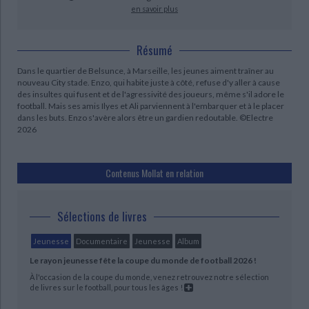
en savoir plus
Résumé
Dans le quartier de Belsunce, à Marseille, les jeunes aiment traîner au
nouveau City stade. Enzo, qui habite juste à côté, refuse d'y aller à cause
des insultes qui fusent et de l'agressivité des joueurs, même s'il adore le
football. Mais ses amis Ilyes et Ali parviennent à l'embarquer et à le placer
dans les buts. Enzo s'avère alors être un gardien redoutable. ©Electre
2026
Contenus Mollat en relation
Sélections de livres
Jeunesse
Documentaire
Jeunesse
Album
Le rayon jeunesse fête la coupe du monde de football 2026 !
À l'occasion de la coupe du monde, venez retrouvez notre sélection
de livres sur le football, pour tous les âges !