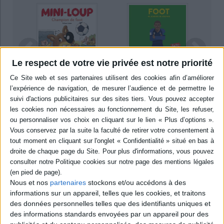
Le respect de votre vie privée est notre priorité
ot
Foot : 40 joueurs de
Le 
Mini-Loup champion
ord
légende
p
de foot
Auteur :
Jean-Michel
Aut
 or
Auteur :
Philippe Matter
Billioud
Édit
Éditeur :
Hachette
Éditeur :
Gallimard-
Jeunesse
Jeunesse
6,95 €
12,90 €
Nous et nos
partenaires
stockons et/ou accédons à des
informations sur un appareil, telles que les cookies, et traitons
des données personnelles telles que des identifiants uniques et
des informations standards envoyées par un appareil pour des