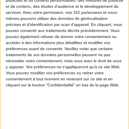
publicités et du contenu personnalisés, des mesures de publicité
Sélections de livres
et de contenu, des études d'audience et le développement de
services.
Avec votre permission, nos 162 partenaires et nous-
Jeunesse
Concours
Album
Ecoledesloisirs
mêmes pouvons utiliser des données de géolocalisation
On a tous un livre souvenir chez l'École des loisirs !
précises et d’identification par scan d'appareil. En cliquant, vous
Venez participer à notre jeu concours et tentez de gagner une
pouvez consentir aux traitements décrits précédemment. Vous
conteuse Max ! Le tirage au sort sera effectué le 13 mai 2024 !
pouvez également refuser de donner votre consentement ou
accéder à des informations plus détaillées et modifier vos
préférences avant de consentir.
Veuillez noter que certains
traitements de vos données personnelles peuvent ne pas
nécessiter votre consentement, mais vous avez le droit de vous
y opposer. Vos préférences ne s'appliqueront qu’à ce site Web.
Vous pouvez modifier vos préférences ou retirer votre
 !
consentement à tout moment en revenant sur ce site et en
nti
cliquant sur le bouton "Confidentialité" en bas de la page Web.
isirs
Le livre en colère !
Le 
La reine des bisous
Auteur :
Cédric Ramadier
Auteur :
Kristien Aertssen
Éditeur :
Ecole des loisirs
Aute
Éditeur :
Ecole des loisirs
12,00 €
Édit
6,00 €