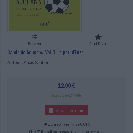
Ecologie - Environnement
Danse
Religions - Spiritualités
Bibliothèque de la Pléiade
Critique et histoire littéraire
Histoire de France
Biographies historiques
Classiques scolaires
Littérature ancienne et médiévale
Histoire - Généralités
Histoire des pays
Littérature de voyage
Audio - Livres lus
Histoire ancienne
Géographie
Littérature en version originale
Humour
Partager
Ajout Favori
Culture scientifique
Bande de boucans. Vol. 1. Le pari d'Enzo
Auteur :
Anaïs Sautier
CHARGEMENT...
12,00 €
Expédié en 24/48h
AJOUTER AU PANIER
Livraison à partir de 0,01 €
-5 %
Retrait en magasin avec la carte Mollat