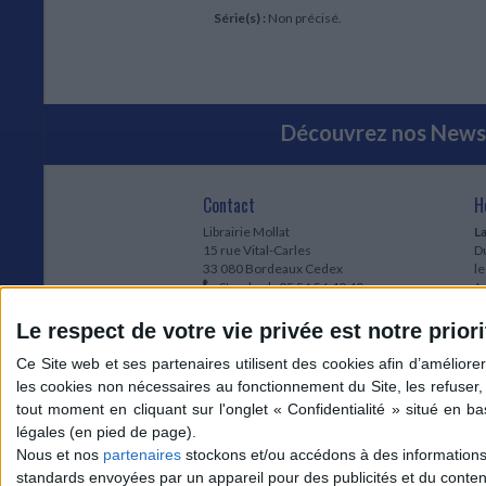
Série(s) :
Non précisé.
Découvrez nos Newsl
Contact
H
Librairie Mollat
La
15 rue Vital-Carles
Du
33 080 Bordeaux Cedex
l
Standard :
05 56 56 40 40
Jo
Service client mollat.com :
05 56 56 40
1e
83
* 
Le respect de votre vie privée est notre priori
Contactez-nous
à
Le
du
l
Jo
1
Nous et nos
partenaires
stockons et/ou accédons à des informations s
et
standards envoyées par un appareil pour des publicités et du conte