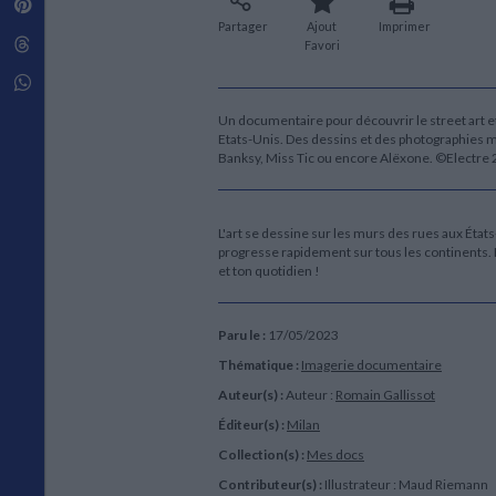
Pinterest
Techniques de construction
SCIENCE FICTION ET FANTASY
Vie familiale
Disciplines paramédicales
Partager
Ajout
Imprimer
Matériaux de l’architecture
Littérature SF et Fantasy
Threads
Favori
Ouvrages Généraux
Urbanisme
SOCIOLOGIE
Sociologie générale
Whatsapp
Travail social
Un documentaire pour découvrir le street art et
Santé et société
Etats-Unis. Des dessins et des photographies me
Banksy, Miss Tic ou encore Alëxone. ©Electre
ETHNOLOGIE
Anthropologie
Ethnologie par pays
L'art se dessine sur les murs des rues aux États-
progresse rapidement sur tous les continents. 
et ton quotidien !
Paru le :
17/05/2023
Thématique :
Imagerie documentaire
Auteur(s) :
Auteur :
Romain Gallissot
Éditeur(s) :
Milan
Collection(s) :
Mes docs
Contributeur(s) :
Illustrateur : Maud Riemann