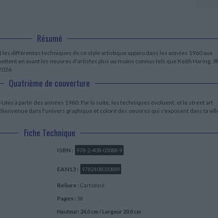
LITTÉRATURE DE VOYAGE
Dictionnaires Français
Histoire moderne
Relations et politiques
internationales
Dictionnaires Bilingues
Récits des voyageurs et des
Histoire contemporaine
explorateurs
Sécurité nationale - Défense
Langues universitaires -
BIOGRAPHIES HISTORIQUES
Dictionnaires et méthodes
Résumé
ECOLOGIE - ENVIRONNEMENT
Biographies historiques
Méthodes Langues Grand public
Ecologie
Français langues étrangères
 les différentes techniques de ce style artistique apparu dans les années 1960 aux
HISTOIRE - GÉNÉRALITÉS
ttent en avant les oeuvres d'artistes plus ou moins connus tels que Keith Haring, JR
Historiographie
 2026
Etudes historiques
Quatrième de couverture
Généalogie - Héraldique
Franc-maçonnerie
Unis à partir des années 1960. Par la suite, les techniques évoluent, et le street art
Bienvenue dans l'univers graphique et coloré des oeuvres qui s'exposent dans ta vill
Fiche Technique
ISBN :
978-2-408-03088-9
EAN13 :
9782408030889
Reliure :
Cartonné
Pages :
38
Hauteur: 24.0 cm / Largeur 20.0 cm