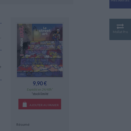
Mes Alertes
Antiquité
Mythologies
GÉOGRAPHIE
Géographie - Démographie -
Territoire
Mollat Pro
,
CULTURE SCIENTIFIQUE
Essais scientifique
Astronomie
e
9,90 €
Expédié en 24/48h*
*stock limité
AJOUTER AU PANIER
Résumé