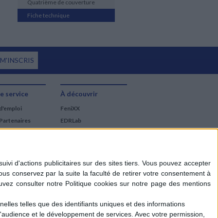
Quatrième de couverture
Fiche technique
 M'INSCRIS
e service
À découvrir
d'emploi
FeniXX
Partenaires
EDRLab
RetroNews
BnF : portail des métiers
du livre
Cercle de la librairie
Les chèques cadeaux
Mollat
elles telles que des identifiants uniques et des informations
d'audience et le développement de services.
Avec votre permission,