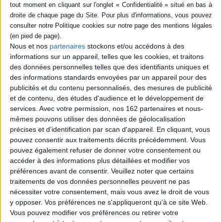
Paru le :
31/12/1969
Thématique :
Sports collectifs
Auteur(s) :
Auteur :
COLLECTIF
Nous et nos
partenaires
stockons et/ou accédons à des
Éditeur(s) :
SUD OUEST
informations sur un appareil, telles que les cookies, et traitons
Collection(s) :
Non précisé.
des données personnelles telles que des identifiants uniques et
Série(s) :
Non précisé.
des informations standards envoyées par un appareil pour des
publicités et du contenu personnalisés, des mesures de publicité
ISBN :
Non précisé.
et de contenu, des études d'audience et le développement de
services.
Avec votre permission, nos 162 partenaires et nous-
EAN13 :
2241306569015
mêmes pouvons utiliser des données de géolocalisation
Pages :
0
précises et d’identification par scan d'appareil. En cliquant, vous
pouvez consentir aux traitements décrits précédemment. Vous
Hauteur: 0.0 cm / Largeur 0.0 cm
pouvez également refuser de donner votre consentement ou
accéder à des informations plus détaillées et modifier vos
Épaisseur: 0.0 cm
préférences avant de consentir.
Veuillez noter que certains
Poids: 0 g
traitements de vos données personnelles peuvent ne pas
nécessiter votre consentement, mais vous avez le droit de vous
y opposer. Vos préférences ne s'appliqueront qu’à ce site Web.
Découvrez nos Newsletters Mollat !
Vous pouvez modifier vos préférences ou retirer votre