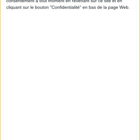
consentement à tout moment en revenant sur ce site et en
JE M'INSCRIS
cliquant sur le bouton "Confidentialité" en bas de la page Web.
Informations pratiques
Conditions d'utilisation du site
Qui sommes-nous
Mentions Légales
Frais de port & Livraison
Conditions Générales de Vente
À votre service
Offres d'emploi
Offres Partenaires
À découvrir
FeniXX
EDRLab
RetroNews