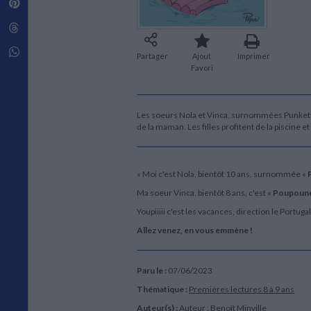
Pinterest
Techniques de construction
SCIENCE FICTION ET FANTASY
Vie familiale
Disciplines paramédicales
Matériaux de l’architecture
Littérature SF et Fantasy
Threads
Ouvrages Généraux
Urbanisme
SOCIOLOGIE
Sociologie générale
Whatsapp
Partager
Ajout
Imprimer
Travail social
Favori
Santé et société
ETHNOLOGIE
Les soeurs Nola et Vinca, surnommées Punkette e
Anthropologie
de la maman. Les filles profitent de la piscine 
Ethnologie par pays
« Moi c'est Nola, bientôt 10 ans, surnommée «
Ma soeur Vinca, bientôt 8 ans, c'est «
Poupoun
Youpiiiii c'est les vacances, direction le Portugal,
Allez venez, en vous emmène !
Paru le :
07/06/2023
Thématique :
Premières lectures 8 à 9 ans
Auteur(s) :
Auteur :
Benoît Minville