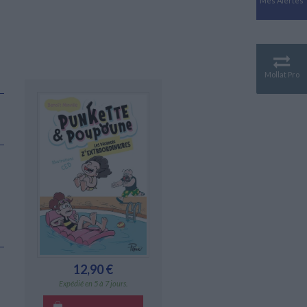
Mes Alertes
Antiquité
Mythologies
GÉOGRAPHIE
Géographie - Démographie -
Territoire
Mollat Pro
CULTURE SCIENTIFIQUE
Essais scientifique
Astronomie
12,90 €
Expédié en 5 à 7 jours.