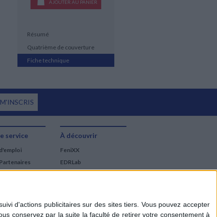
AJOUTER AU PANIER
Résumé
Quatrième de couverture
Fiche technique
 M'INSCRIS
e service
À découvrir
d'emploi
FeniXX
Partenaires
EDRLab
RetroNews
BnF : portail des métiers
du livre
Cercle de la librairie