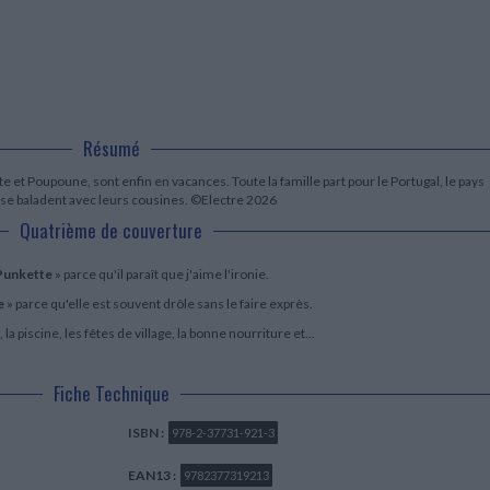
LITTÉRATURE DE VOYAGE
Dictionnaires Français
Histoire moderne
Relations et politiques
internationales
Dictionnaires Bilingues
Récits des voyageurs et des
Histoire contemporaine
explorateurs
Sécurité nationale - Défense
Langues universitaires -
BIOGRAPHIES HISTORIQUES
Dictionnaires et méthodes
ECOLOGIE - ENVIRONNEMENT
Biographies historiques
Méthodes Langues Grand public
Ecologie
Français langues étrangères
HISTOIRE - GÉNÉRALITÉS
Résumé
Historiographie
Etudes historiques
t Poupoune, sont enfin en vacances. Toute la famille part pour le Portugal, le pays
Généalogie - Héraldique
et se baladent avec leurs cousines. ©Electre 2026
Franc-maçonnerie
Quatrième de couverture
Punkette
» parce qu'il paraît que j'aime l'ironie.
e
» parce qu'elle est souvent drôle sans le faire exprès.
 la piscine, les fêtes de village, la bonne nourriture et...
Fiche Technique
ISBN :
978-2-37731-921-3
EAN13 :
9782377319213