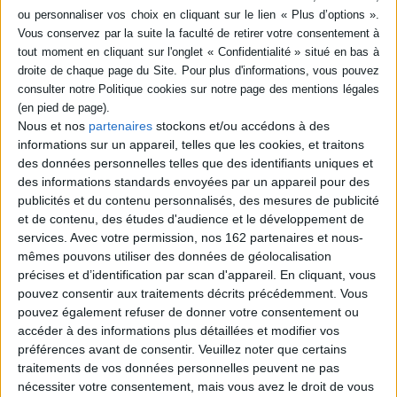
Résumé
Martine et Clara doivent partir ensemble en vacances en Bretagne. Mais
cette dernière se casse la jambe. Martine lui envoie chaque jour une carte
postale de son périple breton : Rennes, le Mont-Saint-Michel, Cancale,
Saint-Malo ou encore la forêt de Brocéliande. ©Electre 2026
Fiche Technique
Nous et nos
partenaires
stockons et/ou accédons à des
Paru le :
03/05/2023
informations sur un appareil, telles que les cookies, et traitons
Thématique :
Albums de 3 à 6 ans
des données personnelles telles que des identifiants uniques et
des informations standards envoyées par un appareil pour des
Auteur(s) :
Auteur :
Gilbert Delahaye
Auteur (illustrateur) :
Marcel Marlier
publicités et du contenu personnalisés, des mesures de publicité
Éditeur(s) :
Casterman
et de contenu, des études d'audience et le développement de
Collection(s) :
Martine
services.
Avec votre permission, nos 162 partenaires et nous-
mêmes pouvons utiliser des données de géolocalisation
Série(s) :
Martine
précises et d’identification par scan d'appareil. En cliquant, vous
ISBN :
978-2-203-08984-6
pouvez consentir aux traitements décrits précédemment. Vous
pouvez également refuser de donner votre consentement ou
EAN13 :
9782203089846
accéder à des informations plus détaillées et modifier vos
préférences avant de consentir.
Veuillez noter que certains
Reliure :
Cartonné
traitements de vos données personnelles peuvent ne pas
Pages :
24
nécessiter votre consentement, mais vous avez le droit de vous
Hauteur: 25.0 cm / Largeur 20.0 cm