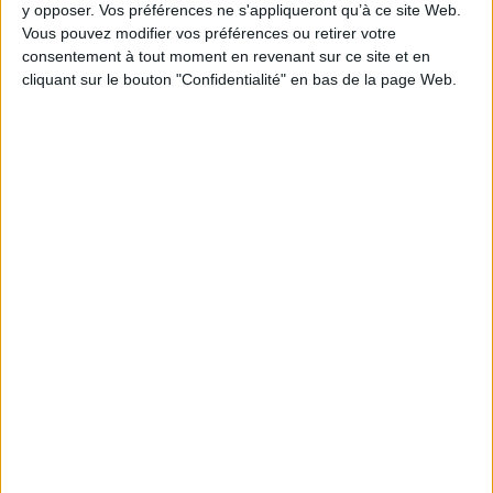
y opposer. Vos préférences ne s'appliqueront qu’à ce site Web.
Vous pouvez modifier vos préférences ou retirer votre
Épaisseur: 0.7 cm
consentement à tout moment en revenant sur ce site et en
cliquant sur le bouton "Confidentialité" en bas de la page Web.
Poids: 248 g
Découvrez nos Newsletters Mollat !
JE M'INSCRIS
Informations pratiques
Conditions d'utilisation du site
Qui sommes-nous
Mentions Légales
Frais de port & Livraison
Conditions Générales de Vente
À votre service