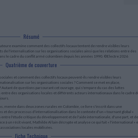
LITTÉRATURE DE VOYAGE
Dictionnaires Français
Histoire moderne
Relations et politiques
internationales
Dictionnaires Bilingues
Récits des voyageurs et des
Histoire contemporaine
explorateurs
Sécurité nationale - Défense
Langues universitaires -
BIOGRAPHIES HISTORIQUES
Dictionnaires et méthodes
ECOLOGIE - ENVIRONNEMENT
Biographies historiques
Méthodes Langues Grand public
Ecologie
Français langues étrangères
Résumé
HISTOIRE - GÉNÉRALITÉS
Historiographie
auteure examine comment des collectifs locaux tentent de rendre visibles leurs
Etudes historiques
s de l'internalisation sur les organisations sociales ainsi que les relations entre des
Généalogie - Héraldique
dans le cadre du conflit armé colombien depuis les années 1990. ©Electre 2026
Franc-maçonnerie
Quatrième de couverture
 sociales et comment des collectifs locaux peuvent-ils rendre visibles leurs
ernationalisation sur les organisations sociales ? Comment se met en place,
» ? Autant de questions parcourant cet ouvrage, qui s'empare du cas des luttes
entre des organisations locales et différents acteurs internationaux dans le cadre d
jours.
ns, menée dans deux zones rurales en Colombie, ce livre s'inscrit dans une
 et des processus d'internationalisation dans le contexte d'un « tournant global »
on entre l'étude critique du développement et de l'aide internationale, d'une part, et d
ce à un récit vivant, Mathilde Al lain décrypte et analyse ce qui fait « l'international » 
 associations locales mobilisées.
Fiche Technique