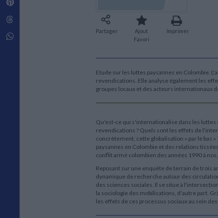
Pinterest
Techniques de construction
SCIENCE FICTION ET FANTASY
Vie familiale
Disciplines paramédicales
Matériaux de l’architecture
Littérature SF et Fantasy
Threads
Ouvrages Généraux
Urbanisme
SOCIOLOGIE
Partager
Ajout
Imprimer
Sociologie générale
Whatsapp
Favori
Travail social
Santé et société
ETHNOLOGIE
Etude sur les luttes paysannes en Colombie. L'
revendications. Elle analyse également les effet
Anthropologie
groupes locaux et des acteurs internationaux 
Ethnologie par pays
Qu'est-ce qui s'internationalise dans les luttes
revendications ? Quels sont les effets de l'int
concrètement, cette globalisation « par le bas 
paysannes en Colombie et des relations tissées 
conflit armé colombien des années 1990 à nos 
Reposant sur une enquête de terrain de trois a
dynamique de recherche autour des circulations
des sciences sociales. Il se situe à l'intersecti
la sociologie des mobilisations, d'autre part. Grâ
les effets de ces processus sociaux au sein des