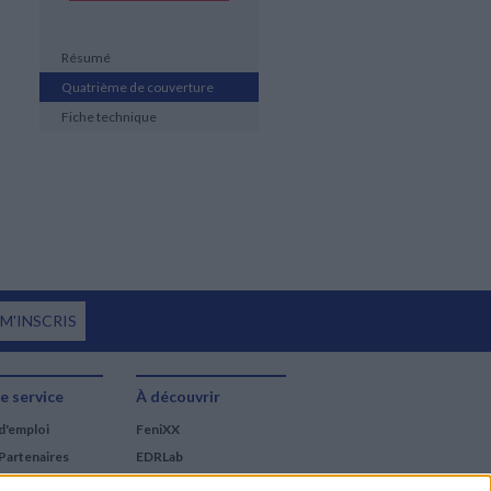
Résumé
Quatrième de couverture
Fiche technique
 M'INSCRIS
e service
À découvrir
d'emploi
FeniXX
Partenaires
EDRLab
RetroNews