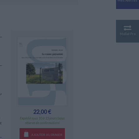
Mes Alertes
Antiquité
Mythologies
GÉOGRAPHIE
Géographie - Démographie -
Territoire
Mollat Pro
CULTURE SCIENTIFIQUE
Essais scientifique
Astronomie
u
22,00 €
e
Expédié sous 10 à 15 jours (sous
et
réserve de confirmation)
AJOUTER AU PANIER