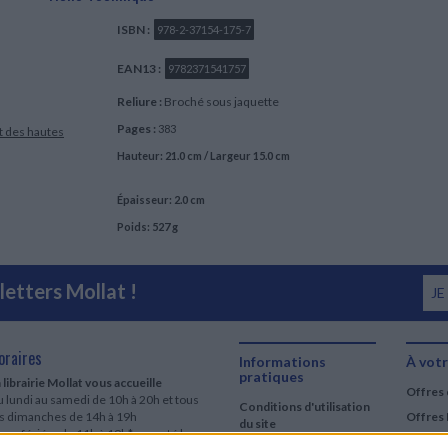
ISBN :
978-2-37154-175-7
EAN13 :
9782371541757
Reliure :
Broché sous jaquette
Pages :
383
t des hautes
Hauteur: 21.0 cm / Largeur 15.0 cm
Épaisseur: 2.0 cm
Poids: 527 g
etters Mollat !
JE
oraires
Informations
À votr
pratiques
 librairie Mollat vous accueille
Offres 
 lundi au samedi de 10h à 20h et tous
Conditions d'utilisation
es dimanches de 14h à 19h
Offres 
du site
urs fériés : de 11h à 19h* excepté le