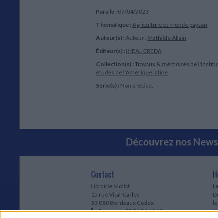
Paru le :
07/04/2023
Thématique :
Agriculture et monde paysan
Auteur(s) :
Auteur :
Mathilde Allain
Éditeur(s) :
IHEAL CREDA
Collection(s) :
Travaux & mémoires de l'Institu
études de l'Amérique latine
Série(s) :
Non précisé.
Découvrez nos Newsl
Contact
H
Librairie Mollat
La
15 rue Vital-Carles
Du
33 080 Bordeaux Cedex
l
Standard :
05 56 56 40 40
Jo