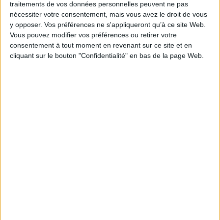
traitements de vos données personnelles peuvent ne pas
ISBN :
978-2-408-04774-0
nécessiter votre consentement, mais vous avez le droit de vous
y opposer. Vos préférences ne s'appliqueront qu’à ce site Web.
EAN13 :
9782408047740
Vous pouvez modifier vos préférences ou retirer votre
Reliure :
Cartonné
consentement à tout moment en revenant sur ce site et en
Pages :
36
cliquant sur le bouton "Confidentialité" en bas de la page Web.
Hauteur: 23.0 cm / Largeur 20.0 cm
Épaisseur: 0.9 cm
Poids: 340 g
Découvrez nos Newsletters Mollat !
JE M'INSCRIS
Informations pratiques
Conditions d'utilisation du site
Qui sommes-nous