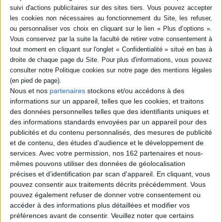
Les bases du rugby sont décrites et expliquées, de l'équipement aux règles
de vie collective en passant par les techniques de drop ou de plaquage, la
mêlée, l'essai et les joueurs célèbres. ©Electre 2026
Quatrième de couverture
Tu vas commencer le rugby.
Découvre le terrain, l'entraînement avec les copains, les règles du jeu et
les bons gestes pour réussir tes passes, sans oublier l'arbitrage et l'esprit
Nous et nos
partenaires
stockons et/ou accédons à des
d'équipe ! Avec ton « Doc sport », le ballon ovale n'aura plus de secrets pour
informations sur un appareil, telles que les cookies, et traitons
toi !
des données personnelles telles que des identifiants uniques et
Fiche Technique
des informations standards envoyées par un appareil pour des
Paru le :
30/08/2023
publicités et du contenu personnalisés, des mesures de publicité
et de contenu, des études d'audience et le développement de
Thématique :
Imagerie documentaire
services.
Avec votre permission, nos 162 partenaires et nous-
Auteur(s) :
Auteur :
Aymeric Jeanson
mêmes pouvons utiliser des données de géolocalisation
Éditeur(s) :
Milan
précises et d’identification par scan d'appareil. En cliquant, vous
pouvez consentir aux traitements décrits précédemment. Vous
Collection(s) :
Mes docs
pouvez également refuser de donner votre consentement ou
Contributeur(s) :
Illustrateur : Laurent Audouin
accéder à des informations plus détaillées et modifier vos
Série(s) :
Non précisé.
préférences avant de consentir.
Veuillez noter que certains