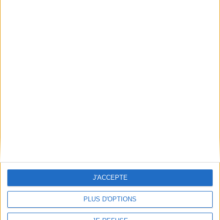
Mentions Légales
Frais de port & Livraison
Conditions Générales de Vente
À votre service
Offres d'emploi
Offres Partenaires
À découvrir
FeniXX
EDRLab
RetroNews
BnF : portail des métiers du livre
Cercle de la librairie
J'ACCEPTE
Les chèques cadeaux Mollat
Contact
Horaires
PLUS D'OPTIONS
Librairie Mollat
La librairie Mollat vous accueille
15 rue Vital-Carles
Du lundi au samedi de 10h à 20h et