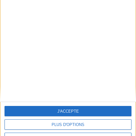
Qui sommes-nous
Mentions Légales
Frais de port & Livraison
Conditions Générales de Vente
À votre service
Offres d'emploi
Offres Partenaires
À découvrir
FeniXX
EDRLab
RetroNews
BnF : portail des métiers du livre
Cercle de la librairie
J'ACCEPTE
Les chèques cadeaux Mollat
Contact
Horaires
PLUS D'OPTIONS
Librairie Mollat
La librairie Mollat vous accueille