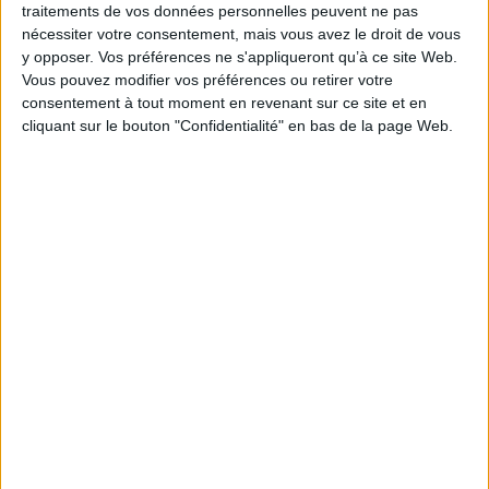
traitements de vos données personnelles peuvent ne pas
Contributeur(s) :
Préfacier : Larochelle, Hugo
nécessiter votre consentement, mais vous avez le droit de vous
Série(s) :
Non précisé.
y opposer. Vos préférences ne s'appliqueront qu’à ce site Web.
ISBN :
978-2-924847-13-8
Vous pouvez modifier vos préférences ou retirer votre
consentement à tout moment en revenant sur ce site et en
EAN13 :
9782924847138
cliquant sur le bouton "Confidentialité" en bas de la page Web.
Reliure :
Broché
Pages :
162
Poids: 401 g
Découvrez nos Newsletters Mollat !
JE M'INSCRIS
Informations pratiques
Conditions d'utilisation du site