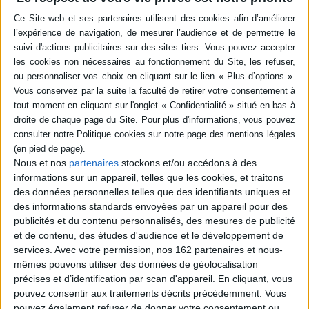
Julius Crèvecoeur, un détective vivant à Hambourg, embarque sur le SS
Freiheit, un paquebot qui emmène des émigrants européens vers
l'Amérique, pour y mener une nouvelle enquête. A bord, l'affaire prend
une autre dimension lorsque les bijoux de la fortunée Frau Stein
disparaissent. Un clown et la servante de cette dernière sont les principaux
suspects. ©Electre 2026
Quatrième de couverture
N'est pas Sherlock qui veut... !
Julius Crèvecoeur se rêve grand détective, mais n'enquête que sur des
affaires d'infidélités qui lui rapportent à peine de quoi se loger dans un
Nous et nos
partenaires
stockons et/ou accédons à des
appartement sous les combles, dans le quartier chinois d'Hambourg.
informations sur un appareil, telles que les cookies, et traitons
Ainsi, quand il reçoit la proposition aussi inespérée que mystérieuse de
des données personnelles telles que des identifiants uniques et
mener une enquête sur le paquebot S.S. Freiheit qui emmène des milliers
des informations standards envoyées par un appareil pour des
de migrants européens vers le Nouveau Monde, il y voit la promesse d'une
publicités et du contenu personnalisés, des mesures de publicité
aventure et, peut-être, le tremplin tant attendu pour faire décoller sa
carrière.
et de contenu, des études d'audience et le développement de
services.
Avec votre permission, nos 162 partenaires et nous-
Mais quand Julius monte à bord, le capitaine semble vouloir l'éviter à tout
mêmes pouvons utiliser des données de géolocalisation
prix, lui et ses questions...
précises et d’identification par scan d'appareil. En cliquant, vous
Fiche Technique
pouvez consentir aux traitements décrits précédemment. Vous
Paru le :
06/09/2023
pouvez également refuser de donner votre consentement ou