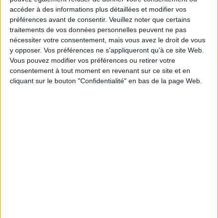
accéder à des informations plus détaillées et modifier vos
Thématique :
Policier BD Adulte
préférences avant de consentir.
Veuillez noter que certains
Auteur(s) :
Auteur :
Julian Voloj
Auteur :
Chendi Xu
traitements de vos données personnelles peuvent ne pas
Éditeur(s) :
Sarbacane
nécessiter votre consentement, mais vous avez le droit de vous
Collection(s) :
Non précisé.
y opposer. Vos préférences ne s'appliqueront qu’à ce site Web.
Vous pouvez modifier vos préférences ou retirer votre
Contributeur(s) :
Traducteur : Marie Lavabre
consentement à tout moment en revenant sur ce site et en
Série(s) :
Non précisé.
cliquant sur le bouton "Confidentialité" en bas de la page Web.
ISBN :
978-2-37731-796-7
EAN13 :
9782377317967
Reliure :
Relié
Pages :
136
Hauteur: 32.0 cm / Largeur 24.0 cm
Épaisseur: 1.3 cm
Poids: 970 g