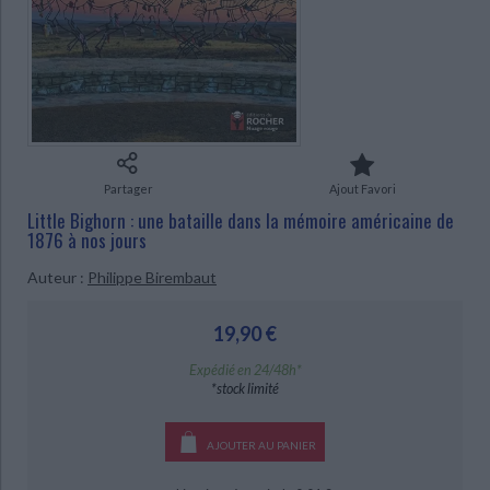
Ecologie - Environnement
Danse
Religions - Spiritualités
Bibliothèque de la Pléiade
Critique et histoire littéraire
Histoire de France
Biographies historiques
Classiques scolaires
Littérature ancienne et médiévale
CHARGEMENT...
Histoire - Généralités
Histoire des pays
Littérature de voyage
Audio - Livres lus
Histoire ancienne
Géographie
Littérature en version originale
Humour
Culture scientifique
Partager
Ajout Favori
Little Bighorn : une bataille dans la mémoire américaine de
1876 à nos jours
Auteur :
Philippe Birembaut
19,90 €
Expédié en 24/48h*
*stock limité
AJOUTER AU PANIER