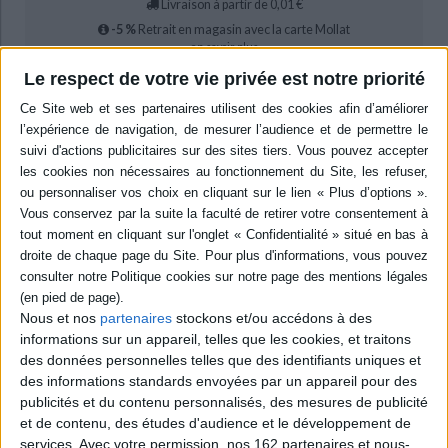
Livraison à partir de 0,01 €
-5 %
Retrait en magasin avec la carte Mollat
en savoir plus
Le respect de votre vie privée est notre priorité
Résumé
L'auteur analyse l'évolution de la perception de la bataille de Big Horn dans
la mémoire américaine, de 1876 aux années 2020. A travers une sélection
d'éléments emblématiques de la défaite du général Custer en juin 1876, il
décrit étape par étape la transformation de l'épopée héroïque mythique
vers une interprétation plus critique des événements, qui va de pair avec
l'évolution du pays. ©Electre 2026
Quatrième de couverture
Little Bighorn
Une bataille dans la mémoire américaine de 1876 à nos jours
Nous et nos
partenaires
stockons et/ou accédons à des
informations sur un appareil, telles que les cookies, et traitons
La bataille de la Little Bighorn a été un événement sans précédent dans
des données personnelles telles que des identifiants uniques et
l'Histoire militaire des États-Unis. Le 25 juin 1876, dans le Montana, face à
une puissante coalition de Sioux et de Cheyennes, le général George
des informations standards envoyées par un appareil pour des
Armstrong Custer trouve la mort avec une grande partie de son régiment,
publicités et du contenu personnalisés, des mesures de publicité
e
« son » 7
de Cavalerie. Cette défaite de l'armée américaine, symbolisée
et de contenu, des études d'audience et le développement de
par l'appellation
Custer's Last Stand,
survient au moment où la conquête de
services.
Avec votre permission, nos 162 partenaires et nous-
l'Ouest s'achève. Malgré les décennies, Little Bighorn marque toujours les