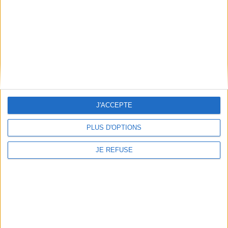
Mentions Légales
Frais de port & Livraison
Conditions Générales de Vente
À votre service
Offres d'emploi
Offres Partenaires
J'ACCEPTE
À découvrir
FeniXX
PLUS D'OPTIONS
EDRLab
RetroNews
JE REFUSE
BnF : portail des métiers du livre
Cercle de la librairie
Les chèques cadeaux Mollat
Contact
Horaires
Librairie Mollat
La librairie Mollat vous accueille