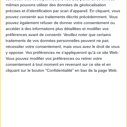
tréfonds de la mémoire collective du pays. Le site du théâtre des
mêmes pouvons utiliser des données de géolocalisation
opérations, outre qu'il est un des lieux les plus visités des États-Unis, est
précises et d’identification par scan d'appareil. En cliquant, vous
une matrice de l'Histoire américaine, générant profusion de livres,
pouvez consentir aux traitements décrits précédemment. Vous
d'articles, de films, de peintures et de sculptures. Comparés aux faits
pouvez également refuser de donner votre consentement ou
établis, les éléments les plus emblématiques, notamment vers la fin du
e
XIX
siècle jusqu'à nos jours, sont ici rapportés aux historiens, romanciers,
accéder à des informations plus détaillées et modifier vos
peintres, cinéastes, Américains et Indiens, ayant participé à la création ou à
préférences avant de consentir.
Veuillez noter que certains
la destruction du mythe du
Custer's Last Stand,
à l'environnement culturel,
traitements de vos données personnelles peuvent ne pas
socio-économique et politique des États-Unis. Dicté par une vision assez
nécessiter votre consentement, mais vous avez le droit de vous
consensuelle de la bataille à diverses périodes, le mythe initial de Little
y opposer. Vos préférences ne s'appliqueront qu’à ce site Web.
Bighorn change progressivement, se déstructure et se reconstruit
différemment. Il suit étroitement la vision et le traitement des Indiens par
Vous pouvez modifier vos préférences ou retirer votre
le gouvernement américain comme les options politiques des Américains
consentement à tout moment en revenant sur ce site et en
eux-mêmes.
cliquant sur le bouton "Confidentialité" en bas de la page Web.
Fiche Technique
Paru le :
13/09/2023
Thématique :
Ethnologie Afrique
Auteur(s) :
Auteur :
Philippe Birembaut
Éditeur(s) :
Rocher
Collection(s) :
Nuage rouge
Série(s) :
Non précisé.