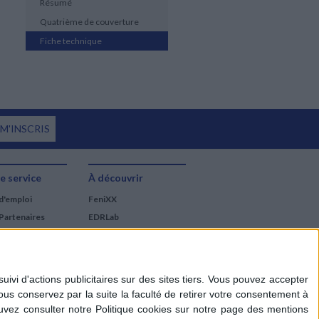
Résumé
Quatrième de couverture
Fiche technique
 M'INSCRIS
e service
À découvrir
d'emploi
FeniXX
Partenaires
EDRLab
RetroNews
BnF : portail des métiers
du livre
Cercle de la librairie
Les chèques cadeaux
Mollat