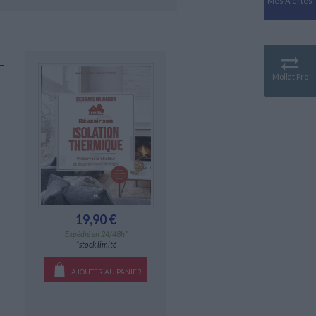
Mes Alertes
Antiquité
Mythologies
GÉOGRAPHIE
Géographie - Démographie -
Territoire
Mollat Pro
CULTURE SCIENTIFIQUE
Essais scientifique
Astronomie
19,90 €
Expédié en 24/48h*
*stock limité
AJOUTER AU PANIER