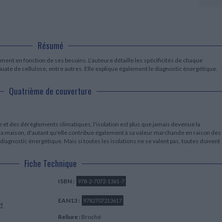
LITTÉRATURE DE VOYAGE
Dictionnaires Français
Histoire moderne
Relations et politiques
internationales
Dictionnaires Bilingues
Récits des voyageurs et des
Histoire contemporaine
explorateurs
Sécurité nationale - Défense
Langues universitaires -
BIOGRAPHIES HISTORIQUES
Dictionnaires et méthodes
ECOLOGIE - ENVIRONNEMENT
Biographies historiques
Résumé
Méthodes Langues Grand public
Ecologie
Français langues étrangères
HISTOIRE - GÉNÉRALITÉS
ement en fonction de ses besoins. L'auteure détaille les spécificités de chaque
ouate de cellulose, entre autres. Elle explique également le diagnostic énergétique.
Historiographie
Etudes historiques
Quatrième de couverture
Généalogie - Héraldique
Franc-maçonnerie
e et des dérèglements climatiques, l'isolation est plus que jamais devenue la
la maison, d'autant qu'elle contribue également à sa valeur marchande en raison des
iagnostic énergétique. Mais si toutes les isolations ne se valent pas, toutes doivent
Fiche Technique
ISBN :
978-2-7072-1361-7
EAN13 :
9782707213617
ff
Reliure :
Broché