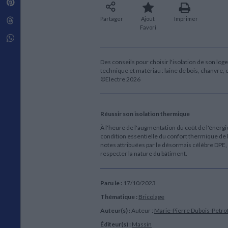
Pinterest
Techniques de construction
SCIENCE FICTION ET FANTASY
Vie familiale
Disciplines paramédicales
Matériaux de l’architecture
Littérature SF et Fantasy
Partager
Ajout
Imprimer
Threads
Ouvrages Généraux
Urbanisme
SOCIOLOGIE
Favori
Sociologie générale
Whatsapp
Travail social
Santé et société
Des conseils pour choisir l'isolation de son log
technique et matériau : laine de bois, chanvre, 
ETHNOLOGIE
©Electre 2026
Anthropologie
Ethnologie par pays
Réussir son isolation thermique
À l'heure de l'augmentation du coût de l'énergi
condition essentielle du confort thermique de 
notes attribuées par le désormais célèbre DPE, d
respecter la nature du bâtiment.
Paru le :
17/10/2023
Thématique :
Bricolage
Auteur(s) :
Auteur :
Marie-Pierre Dubois-Petro
Éditeur(s) :
Massin