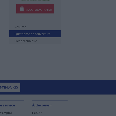
AJOUTER AU PANIER
Résumé
Quatrième de couverture
Fiche technique
 M'INSCRIS
e service
À découvrir
d'emploi
FeniXX