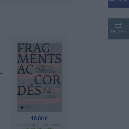
Mes Alertes
Antiquité
Mythologies
GÉOGRAPHIE
Géographie - Démographie -
Territoire
Mollat Pro
CULTURE SCIENTIFIQUE
Essais scientifique
Astronomie
18,00 €
Expédié sous 10 à 15 jours (sous
réserve de confirmation)