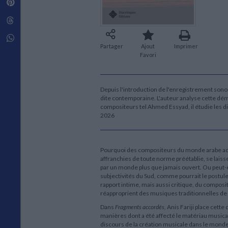
Pinterest
Techniques de construction
SCIENCE FICTION ET FANTASY
Vie familiale
Disciplines paramédicales
Matériaux de l’architecture
Littérature SF et Fantasy
Threads
Ouvrages Généraux
Urbanisme
SOCIOLOGIE
Sociologie générale
Whatsapp
Partager
Ajout
Imprimer
Travail social
Favori
Santé et société
ETHNOLOGIE
Anthropologie
Depuis l'introduction de l'enregistrement son
Ethnologie par pays
dite contemporaine. L'auteur analyse cette dém
compositeurs tel Ahmed Essyad, il étudie les di
2026
Pourquoi des compositeurs du monde arabe adop
affranchies de toute norme préétablie, se laiss
par un monde plus que jamais ouvert. Ou peut-ê
subjectivités du Sud, comme pourrait le postule
rapport intime, mais aussi critique, du composi
réapproprient des musiques traditionnelles de
Dans
Fragments accordés,
Anis Fariji place cette
manières dont a été affecté le matériau musical
discours de la création musicale dans le monde