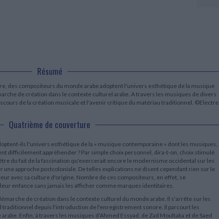
LITTÉRATURE DE VOYAGE
Dictionnaires Français
Histoire moderne
Relations et politiques
internationales
Dictionnaires Bilingues
Récits des voyageurs et des
Histoire contemporaine
explorateurs
Sécurité nationale - Défense
Langues universitaires -
BIOGRAPHIES HISTORIQUES
Dictionnaires et méthodes
ECOLOGIE - ENVIRONNEMENT
Biographies historiques
Méthodes Langues Grand public
Ecologie
Français langues étrangères
HISTOIRE - GÉNÉRALITÉS
Historiographie
Résumé
Etudes historiques
ore, des compositeurs du monde arabe adoptent l'univers esthétique de la musique
Généalogie - Héraldique
arche de création dans le contexte culturel arabe. A travers les musiques de divers
Franc-maçonnerie
scours de la création musicale et l'avenir critique du matériau traditionnel. ©Electre
Quatrième de couverture
tent-ils l'univers esthétique de la « musique contemporaine » dont les musiques,
ent difficilement appréhender ? Par simple choix personnel, dira-t-on, choix stimulé
tre du fait de la fascination qu'exercerait encore le modernisme occidental sur les
r une approche postcoloniale. De telles explications ne disent cependant rien sur le
teur avec sa culture d'origine. Nombre de ces compositeurs, en effet, se
 leur enfance sans jamais les afficher comme marques identitaires.
 démarche de création dans le contexte culturel du monde arabe. Il s'arrête sur les
 traditionnel depuis l'introduction de l'enregistrement sonore. Il parcourt les
 arabe. Enfin, à travers les musiques d'Ahmed Essyad, de Zad Moultaka et de Saed