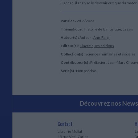
Haddad, il analyse le devenir critique du matér
Paru le :
22/06/2023
Thématique :
Histoire de la musique, Essais
Auteur(s) :
Auteur :
Anis Fariji
Éditeur(s) :
Diacritiques éditions
Collection(s) :
Sciences humaines et sociales
Contributeur(s) :
Préfacier : Jean-Marc Chouv
Série(s) :
Non précisé.
Découvrez nos Newsl
Contact
H
Librairie Mollat
La
15 rue Vital-Carles
Du