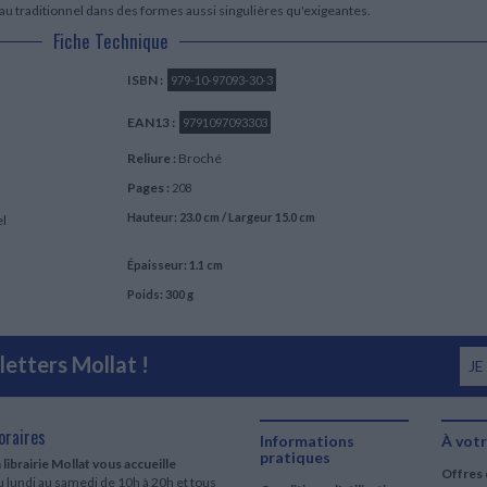
iau traditionnel dans des formes aussi singulières qu'exigeantes.
Fiche Technique
ISBN :
979-10-97093-30-3
EAN13 :
9791097093303
Reliure :
Broché
Pages :
208
Hauteur: 23.0 cm / Largeur 15.0 cm
el
Épaisseur: 1.1 cm
Poids: 300 g
etters Mollat !
JE
oraires
Informations
À votr
pratiques
 librairie Mollat vous accueille
Offres 
 lundi au samedi de 10h à 20h et tous