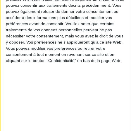
cohésion » est à l'origine de bien des interrogations. Quel est son
pouvez consentir aux traitements décrits précédemment. Vous
contenu ? Quels sont ses objectifs ? Ses conditions de réalisation ?
pouvez également refuser de donner votre consentement ou
Ce livre entend y apporter réponse en prenant le cas des séjours de
accéder à des informations plus détaillées et modifier vos
cohésion en Ardèche. Cet exemple pourra être généralisé sur bien des
points à l'ensemble du territoire et permettra au lecteur de se convaincre
préférences avant de consentir.
Veuillez noter que certains
de la pertinence de ce nouveau dispositif envers la jeunesse de notre pays.
traitements de vos données personnelles peuvent ne pas
Fiche Technique
nécessiter votre consentement, mais vous avez le droit de vous
y opposer. Vos préférences ne s'appliqueront qu’à ce site Web.
Paru le :
12/06/2023
Vous pouvez modifier vos préférences ou retirer votre
Thématique :
Travail social - Généralités
consentement à tout moment en revenant sur ce site et en
cliquant sur le bouton "Confidentialité" en bas de la page Web.
Auteur(s) :
Auteur :
Philippe Pintaux
Éditeur(s) :
L'Harmattan
Collection(s) :
Non précisé.
Série(s) :
Non précisé.
ISBN :
978-2-14-033940-0
EAN13 :
9782140339400
Reliure :
Broché
Pages :
236