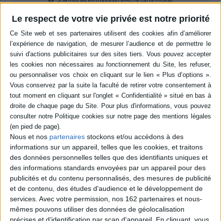
en savoir plus
Le respect de votre vie privée est notre priorité
Résumé
Présentation du Service national universel à destination des jeunes de 15 à
17 ans souhaitant affirmer leurs valeurs, être utiles aux autres, agir pour
construire une société solidaire ainsi que s'engager sur le parcours qui
leur correspond, même s'il n'existe pas encore. L'auteur répond aux
questions les plus fréquentes en se basant sur l'exemple de l'Ardèche.
©Electre 2026
Quatrième de couverture
Le SNU ne se raconte pas, il se vit !
Nous et nos
partenaires
stockons et/ou accédons à des
Le Service National Universel (SNU) interroge. Est-ce le retour du service
informations sur un appareil, telles que les cookies, et traitons
militaire ? Il n'en est rien ! Le SNU est pour les jeunes de 15 à 17 ans une
des données personnelles telles que des identifiants uniques et
opportunité originale d'affirmer leurs valeurs, d'être utiles aux autres,
d'agir pour une société solidaire et de construire un parcours qui leur
des informations standards envoyées par un appareil pour des
ressemble.
publicités et du contenu personnalisés, des mesures de publicité
et de contenu, des études d'audience et le développement de
Si la seconde étape obligatoire de ce dispositif, à savoir la réalisation d'une
mission d'intérêt général au sein d'une structure oeuvrant dans le
services.
Avec votre permission, nos 162 partenaires et nous-
domaine de la solidarité, santé, éducation, défense, environnement,
mêmes pouvons utiliser des données de géolocalisation
sport... ne suscite pas de questionnement, la première baptisée « séjour de
précises et d’identification par scan d'appareil. En cliquant, vous