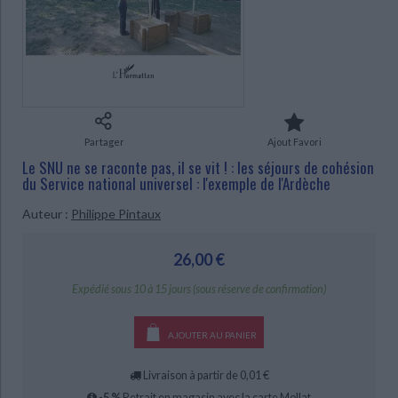
Ecologie - Environnement
Danse
Religions - Spiritualités
Bibliothèque de la Pléiade
Critique et histoire littéraire
Histoire de France
Biographies historiques
CHARGEMENT...
Classiques scolaires
Littérature ancienne et médiévale
Histoire - Généralités
Histoire des pays
Littérature de voyage
Audio - Livres lus
Histoire ancienne
Géographie
Littérature en version originale
Humour
Culture scientifique
Partager
Ajout Favori
Le SNU ne se raconte pas, il se vit ! : les séjours de cohésion
du Service national universel : l'exemple de l'Ardèche
Auteur :
Philippe Pintaux
26,00 €
Expédié sous 10 à 15 jours (sous réserve de confirmation)
AJOUTER AU PANIER
Livraison à partir de 0,01 €
-5 %
Retrait en magasin avec la carte Mollat