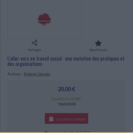
Ecologie - Environnement
Danse
Religions - Spiritualités
Bibliothèque de la Pléiade
Critique et histoire littéraire
CHARGEMENT...
Histoire de France
Biographies historiques
Classiques scolaires
Littérature ancienne et médiévale
Histoire - Généralités
Histoire des pays
Littérature de voyage
Audio - Livres lus
Histoire ancienne
Géographie
Littérature en version originale
Humour
Culture scientifique
Partager
Ajout Favori
L'aller-vers en travail social : une mutation des pratiques et
des organisations
Auteur :
Roland Janvier
20,00 €
Expédié en 24/48h*
*stock limité
AJOUTER AU PANIER
Livraison à partir de 0,01 €