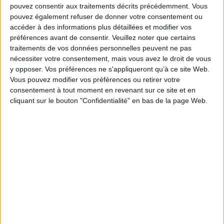
pouvez consentir aux traitements décrits précédemment. Vous
Sous certaines conditions développées dans cet ouvrage, l'
aller-vers
pouvez également refuser de donner votre consentement ou
apparaît comme une opportunité pour renouveler les pratiques
accéder à des informations plus détaillées et modifier vos
professionnelles, réformer les organisations et refonder les légitimités du
préférences avant de consentir.
Veuillez noter que certains
travail social.
traitements de vos données personnelles peuvent ne pas
Fiche Technique
nécessiter votre consentement, mais vous avez le droit de vous
Paru le :
17/10/2023
y opposer. Vos préférences ne s'appliqueront qu’à ce site Web.
Vous pouvez modifier vos préférences ou retirer votre
Thématique :
Travail social - Généralités
consentement à tout moment en revenant sur ce site et en
Auteur(s) :
Auteur :
Roland Janvier
cliquant sur le bouton "Confidentialité" en bas de la page Web.
Éditeur(s) :
Champ social éditions
Collection(s) :
Non précisé.
Série(s) :
Non précisé.
ISBN :
979-10-346-0817-1
EAN13 :
9791034608171
Reliure :
Broché
Pages :
172
Hauteur: 22.0 cm / Largeur 14.0 cm