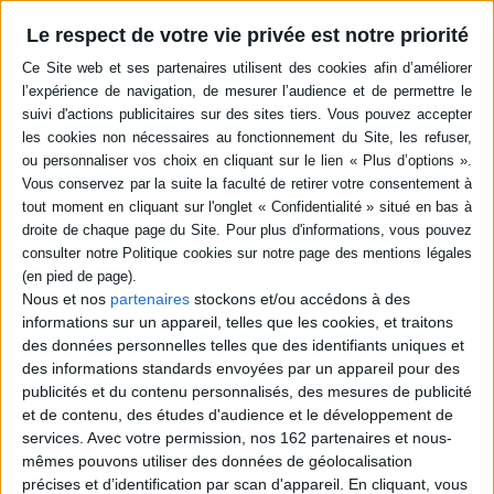
-5 %
Retrait en magasin avec la carte Mollat
Le respect de votre vie privée est notre priorité
en savoir plus
Résumé
Une proposition pour mettre en pratique des dispositifs d'intervention
efficaces et adaptés aux usagers dans le milieu social. Selon lui, la
démarche de l'aller-vers, nouveau concept du travail social qui consiste à
aller à la rencontre des personnes vulnérables, pourrait être un moyen de
promouvoir la citoyenneté des personnes. Il en explique les contours et
les enjeux. ©Electre 2026
Quatrième de couverture
Nous et nos
partenaires
stockons et/ou accédons à des
L'«
aller-vers
» est une expression qui fait florès en travail social. S'agit-il d'un
informations sur un appareil, telles que les cookies, et traitons
simple mouvement de mode ou d'un nouvel horizon permettant d'ouvrir
des données personnelles telles que des identifiants uniques et
des pistes pour l'avenir des pratiques professionnelles et des
des informations standards envoyées par un appareil pour des
organisations ?
publicités et du contenu personnalisés, des mesures de publicité
Avec ce livre nous sommes donc invités à dépasser les évidences pour
et de contenu, des études d'audience et le développement de
nous interroger sur ce qui pourrait se cacher sous ce thème. En quoi l'
aller-
services.
Avec votre permission, nos 162 partenaires et nous-
vers
représente-t-il une transformation de l'offre sociale et médico-
sociale ? Quels sont les effets de ce nouveau concept pour les pratiques
mêmes pouvons utiliser des données de géolocalisation
des travailleurs sociaux ? Quelles perspectives d'action l'
aller-vers
ouvre-t-
précises et d’identification par scan d'appareil. En cliquant, vous
il en fin de compte pour un accompagnement de meilleure qualité ?