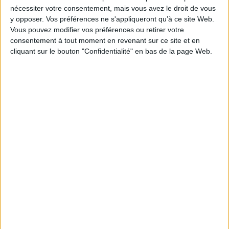
EAN13 :
9782958737474
nécessiter votre consentement, mais vous avez le droit de vous
y opposer. Vos préférences ne s'appliqueront qu’à ce site Web.
Reliure :
Broché
Vous pouvez modifier vos préférences ou retirer votre
Pages :
250
consentement à tout moment en revenant sur ce site et en
Hauteur: 20.0 cm / Largeur 13.0 cm
cliquant sur le bouton "Confidentialité" en bas de la page Web.
Épaisseur: 1.6 cm
Poids: 336 g
Découvrez nos Newsletters Mollat !
JE M'INSCRIS
Informations pratiques
Conditions d'utilisation du site
Qui sommes-nous
Mentions Légales