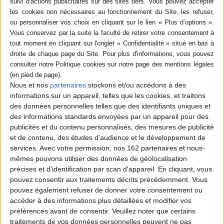
en savoir plus
Résumé
Barman à Grenoble, Alex possède possède une mémoire photographique,
mais il perdu la lecture à la suite d'un drame l'été de ses 11 ans, seul
événement qu'il a oublié. Maggy, capitaine de police, exploite parfois ce don
pour résoudre des affaires délicates. Sandra, psycholinguiste, tente de
Nous et nos
partenaires
stockons et/ou accédons à des
l'aider à équilibrer mémoire et oubli. Hasard ou destin, l'enquête
criminelle fait affleurer le passé…. ©Electre 2026
informations sur un appareil, telles que les cookies, et traitons
des données personnelles telles que des identifiants uniques et
Fiche Technique
des informations standards envoyées par un appareil pour des
Paru le :
16/09/2023
publicités et du contenu personnalisés, des mesures de publicité
et de contenu, des études d'audience et le développement de
Thématique :
Littérature Française
services.
Avec votre permission, nos 162 partenaires et nous-
Auteur(s) :
Auteur :
Gérald Tenenbaum
mêmes pouvons utiliser des données de géolocalisation
Éditeur(s) :
Le voile des mots
précises et d’identification par scan d'appareil. En cliquant, vous
Collection(s) :
Non précisé.
pouvez consentir aux traitements décrits précédemment. Vous
pouvez également refuser de donner votre consentement ou
Série(s) :
Non précisé.
accéder à des informations plus détaillées et modifier vos
ISBN :
978-2-9587374-7-4
préférences avant de consentir.
Veuillez noter que certains
traitements de vos données personnelles peuvent ne pas