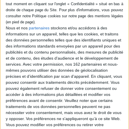
Fiche Technique
Paru le :
28/06/2022
Thématique :
Préhistoire
Auteur(s) :
Auteur :
SANDRINE HUBER
Nous et nos
partenaires
stockons et/ou accédons à des
Éditeur(s) :
EC FR ATHENES
informations sur un appareil, telles que les cookies, et traitons
des données personnelles telles que des identifiants uniques et
Collection(s) :
BULLETIN DE COR
des informations standards envoyées par un appareil pour des
Série(s) :
Non précisé.
publicités et du contenu personnalisés, des mesures de publicité
ISBN :
Non précisé.
et de contenu, des études d'audience et le développement de
services.
Avec votre permission, nos 162 partenaires et nous-
EAN13 :
9782869585638
mêmes pouvons utiliser des données de géolocalisation
précises et d’identification par scan d'appareil. En cliquant, vous
Pages :
0
pouvez consentir aux traitements décrits précédemment. Vous
Hauteur: 240.0 cm / Largeur 185.0 cm
pouvez également refuser de donner votre consentement ou
accéder à des informations plus détaillées et modifier vos
Épaisseur: 18.0 cm
préférences avant de consentir.
Veuillez noter que certains
traitements de vos données personnelles peuvent ne pas
Poids: 720 g
nécessiter votre consentement, mais vous avez le droit de vous
y opposer. Vos préférences ne s'appliqueront qu’à ce site Web.
Découvrez nos Newsletters Mollat !
Vous pouvez modifier vos préférences ou retirer votre