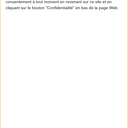
consentement à tout moment en revenant sur ce site et en
cliquant sur le bouton "Confidentialité" en bas de la page Web.
JE M'INSCRIS
Informations pratiques
Conditions d'utilisation du site
Qui sommes-nous
Mentions Légales
Frais de port & Livraison
Conditions Générales de Vente
À votre service
Offres d'emploi
Offres Partenaires
À découvrir
FeniXX
EDRLab