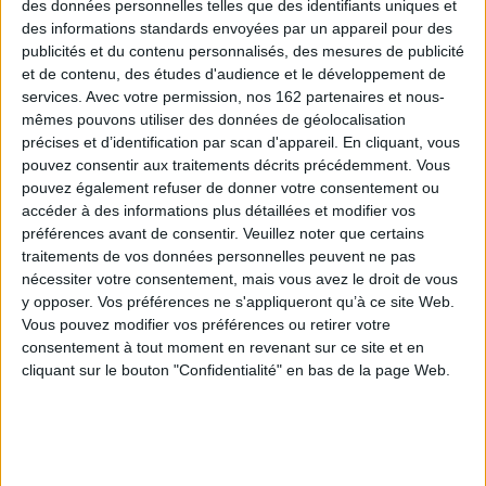
des données personnelles telles que des identifiants uniques et
des informations standards envoyées par un appareil pour des
Sélections de livres
publicités et du contenu personnalisés, des mesures de publicité
et de contenu, des études d'audience et le développement de
BD Manga
BD
Roman graphique
Ados
services.
Avec votre permission, nos 162 partenaires et nous-
BD Ados : Les indispensables et nos coups de coeur
mêmes pouvons utiliser des données de géolocalisation
BD Ados : Les indispensables et nos coups de coeur
précises et d’identification par scan d'appareil. En cliquant, vous
pouvez consentir aux traitements décrits précédemment. Vous
pouvez également refuser de donner votre consentement ou
accéder à des informations plus détaillées et modifier vos
préférences avant de consentir.
Veuillez noter que certains
traitements de vos données personnelles peuvent ne pas
nécessiter votre consentement, mais vous avez le droit de vous
y opposer. Vos préférences ne s'appliqueront qu’à ce site Web.
Vous pouvez modifier vos préférences ou retirer votre
consentement à tout moment en revenant sur ce site et en
cliquant sur le bouton "Confidentialité" en bas de la page Web.
Voleuse
Ados à deux
amon
Auteur :
Lucie Bryon
Auteur :
Tegan Quin
ard
Aute
Éditeur :
Sarbacane
Éditeur :
Gallimard bande
Éd
dessinée
24,00 €
23,50 €