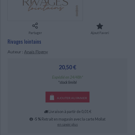
Ecologie - Environnement
Danse
Religions - Spiritualités
Bibliothèque de la Pléiade
Critique et histoire littéraire
Histoire de France
Biographies historiques
Classiques scolaires
Littérature ancienne et médiévale
Histoire - Généralités
Histoire des pays
Littérature de voyage
Audio - Livres lus
CHARGEMENT...
Partager
Ajout Favori
Histoire ancienne
Géographie
Littérature en version originale
Humour
Rivages lointains
Culture scientifique
Auteur :
Anaïs Flogny
20,50 €
Expédié en 24/48h*
*stock limité
AJOUTER AU PANIER
Livraison à partir de 0,01 €
-5 %
Retrait en magasin avec la carte Mollat
en savoir plus